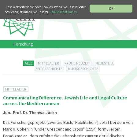
MUSIKGESCHICHTLICHE ABTEILUNG
ITALIANO
ENGLISH
Diese Webseite verwendet Cookies. Wenn Sie unsere Seiten
OK
besuchen, stimmen Sie unserer
Cookie-Richtlinie zu.
Forschung
ALLE
MITTELALTER
FRÜHE NEUZEIT
NEUESTE U.
ZEITGESCHICHTE
MUSIKGESCHICHTE
MITTELALTER
Communicating Difference. Jewish Life and Legal Culture
across the Mediterranean
Jun.-Prof. Dr. Theresa Jäckh
Das Forschungsprojekt (zweites Buch/"Habilitation") setzt bei dem von
Mark R. Cohen in "Under Crescent and Cross" (1994) formulierten
Paradigma an, dem zufolge die Lebensbedingungen der jüdischen