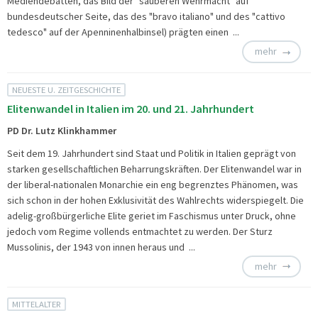
Mediendebatten, das Bild der "sauberen Wehrmacht" auf
bundesdeutscher Seite, das des "bravo italiano" und des "cattivo
tedesco" auf der Apenninenhalbinsel) prägten einen ...
mehr
NEUESTE U. ZEITGESCHICHTE
Elitenwandel in Italien im 20. und 21. Jahrhundert
PD Dr. Lutz Klinkhammer
Seit dem 19. Jahrhundert sind Staat und Politik in Italien geprägt von
starken gesellschaftlichen Beharrungskräften. Der Elitenwandel war in
der liberal-nationalen Monarchie ein eng begrenztes Phänomen, was
sich schon in der hohen Exklusivität des Wahlrechts widerspiegelt. Die
adelig-großbürgerliche Elite geriet im Faschismus unter Druck, ohne
jedoch vom Regime vollends entmachtet zu werden. Der Sturz
Mussolinis, der 1943 von innen heraus und ...
mehr
MITTELALTER