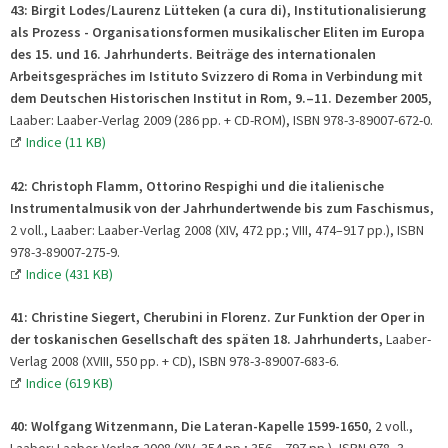
43:
Birgit Lodes/Laurenz Lütteken (a cura di), Institutionalisierung
als Prozess - Organisationsformen musikalischer Eliten im Europa
des 15. und 16. Jahrhunderts. Beiträge des internationalen
Arbeitsgespräches im Istituto Svizzero di Roma in Verbindung mit
dem Deutschen Historischen Institut in Rom, 9.–11. Dezember 2005
,
Laaber: Laaber-Verlag 2009 (286 pp. + CD-ROM), ISBN 978-3-89007-672-0.
Indice (11 KB)
42:
Christoph Flamm,
Ottorino Respighi und die italienische
Instrumentalmusik von der Jahrhundertwende bis zum Faschismus
,
2 voll., Laaber: Laaber-Verlag 2008 (XIV, 472 pp.; VIII, 474–917 pp.), ISBN
978-3-89007-275-9.
Indice (431 KB)
41:
Christine Siegert, Cherubini in Florenz. Zur Funktion der Oper in
der toskanischen Gesellschaft des späten 18. Jahrhunderts,
Laaber-
Verlag 2008 (XVIII, 550 pp. + CD), ISBN 978-3-89007-683-6.
Indice (619 KB)
40:
Wolfgang Witzenmann, Die Lateran-Kapelle 1599-1650
, 2 voll.,
Laaber: Laaber-Verlag 2008 (XIV, 354 pp.; 356 – 797 pp.), ISBN 978–3–