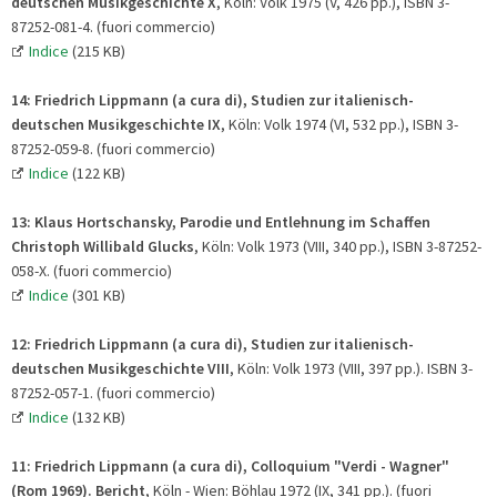
deutschen Musikgeschichte X
, Köln: Volk 1975 (V, 426 pp.), ISBN 3-
87252-081-4. (fuori commercio)
Indice
(215 KB)
14:
Friedrich Lippmann (a cura di), Studien zur italienisch-
deutschen Musikgeschichte IX
, Köln: Volk 1974 (VI, 532 pp.), ISBN 3-
87252-059-8. (fuori commercio)
Indice
(122 KB)
13: Klaus Hortschansky, Parodie und Entlehnung im Schaffen
Christoph Willibald Glucks
, Köln: Volk 1973 (VIII, 340 pp.), ISBN 3-87252-
058-X. (fuori commercio)
Indice
(301 KB)
12:
Friedrich Lippmann (a cura di),
Studien zur italienisch-
deutschen Musikgeschichte VIII
, Köln: Volk 1973 (VIII, 397 pp.). ISBN 3-
87252-057-1. (fuori commercio)
Indice
(132 KB)
11:
Friedrich Lippmann (a cura di),
Colloquium "Verdi - Wagner"
(Rom 1969). Bericht
, Köln - Wien: Böhlau 1972 (IX, 341 pp.). (fuori