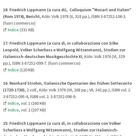
18:
Friedrich Lippmann (a cura di),
Colloquium "Mozart und Italien"
(Rom 1974), Bericht
, Köln: Volk 1978 (X, 318 pp.), ISBN 3-87252-106-3.
(fuori commercio)
Indice
(331 KB)
17:
Friedrich Lippmann (a cura di, in collaborazione con Silke
Leopold, Volker Scherliess e Wolfgang Witzenmann), Studien zur
italienisch-deutschen Musikgeschichte XI
, Köln: Volk 1976 (VI, 329
pp.), ISBN 3-87252-099-7. (fuori commercio)
Indice
(120 KB)
16: Reinhard Strohm, Italienische Opernarien des frühen Settecento
(1720-1730)
, 2 voll., Köln: Volk 1976 (VII, 268 pp.; VII, 342 pp.), ISBN vol. 1:
3-87252-095-4, ISBN vol. 2: 3-87252-098-9.
Indice
, vol. 1 (260 KB)
Indice
, vol. 2 (207 KB)
15:
Friedrich Lippmann (a cura di, in collaborazione con Volker
Scherliess e Wolfgang Witzenmann), Studien zur italienisch-