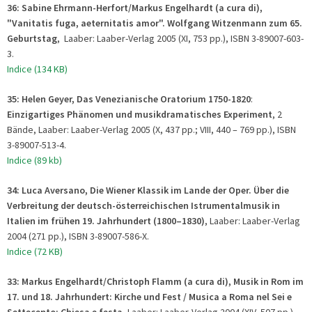
36:
Sabine Ehrmann-Herfort/Markus Engelhardt (a cura di),
"Vanitatis fuga, aeternitatis amor". Wolfgang Witzenmann zum 65.
Geburtstag
, Laaber: Laaber-Verlag 2005 (XI, 753 pp.), ISBN 3-89007-603-
3.
Indice (134 KB)
35: Helen Geyer, Das Venezianische Oratorium 1750-1820
:
Einzigartiges Phänomen und musikdramatisches Experimen
t
, 2
Bände, Laaber: Laaber-Verlag 2005 (X, 437 pp.; VIII, 440 – 769 pp.), ISBN
3-89007-513-4.
Indice (89 kb)
34: Luca Aversano, Die Wiener Klassik im Lande der Oper.
Über die
Verbreitung der deutsch-österreichischen Istrumentalmusik in
Italien im frühen 19. Jahrhundert (1800–1830)
, Laaber: Laaber-Verlag
2004 (271 pp.), ISBN 3-89007-586-X.
Indice (72 KB)
33:
Markus Engelhardt/Christoph Flamm (a cura di), Musik in Rom im
17. und 18. Jahrhundert: Kirche und Fest / Musica a Roma nel Sei e
Settecento: Chiesa e festa
, Laaber: Laaber-Verlag 2004 (XIV, 507 pp.),