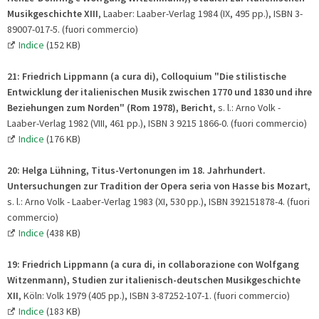
Musikgeschichte XIII
, Laaber: Laaber-Verlag 1984 (IX, 495 pp.), ISBN 3-
89007-017-5. (fuori commercio)
Indice
(152 KB)
21:
Friedrich Lippmann (a cura di), Colloquium "Die stilistische
Entwicklung der italienischen Musik zwischen 1770 und 1830 und ihre
Beziehungen zum Norden"
(Rom 1978), Bericht
, s. l.: Arno Volk -
Laaber-Verlag 1982 (VIII, 461 pp.), ISBN 3 9215 1866-0. (fuori commercio)
Indice
(176 KB)
20: Helga Lühning, Titus-Vertonungen im 18. Jahrhundert.
Untersuchungen zur Tradition der Opera seria von Hasse bis Mozar
t,
s. l.: Arno Volk - Laaber-Verlag 1983 (XI, 530 pp.), ISBN 392151878-4. (fuori
commercio)
Indice
(438 KB)
19:
Friedrich Lippmann (a cura di, in collaborazione con Wolfgang
Witzenmann), Studien zur italienisch-deutschen Musikgeschichte
XII
, Köln: Volk 1979 (405 pp.), ISBN 3-87252-107-1. (fuori commercio)
Indice
(183 KB)