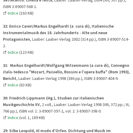
ISBN 3-89007-568-1.
Indice
(163 KB)
32:
Enrico Careri/Markus Engelhardt (a cura di), Italienische
Instrumentalmusik des 18. Jahrhunderts - Alte und neue
Protagonisten
, Laaber: Laaber-Verlag 2002 (314 pp.), ISBN 3-89007-514-
2.
Indice
(123 KB)
31:
Markus Engelhardt/Wolfgang Witzenmann (a cura di), Convegno
italo-tedesco "Mozart, Paisiello, Rossini e l'opera buffa"
(Rom 1993),
Bericht
, Laaber: Laaber-Verlag 1998 (386 pp.), ISBN 3-89007-404-9.
Indice
(63 KB)
30:
Friedrich Lippmann (Hg.), Studien zur italienischen
Musikgeschichte XV
, 2 voll., Laaber: Laaber-Verlag 1998 (VIII, 372 pp.; VI,
766 pp.), ISBN vol. 1: 3-89007-397-2, vol. 2: 3-89007-398-0.
Indice
(vol. 1, 189 KB)
29: Silke Leopold, Al modo d'Orfeo. Dichtung und Musik im