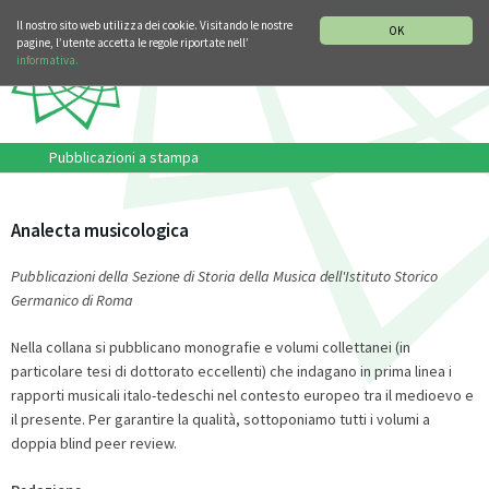
SEZIONE STORIA DELLA MUSICA
DEUTSCH
ENGLISH
Il nostro sito web utilizza dei cookie. Visitando le nostre
OK
pagine, l’utente accetta le regole riportate nell’
informativa.
Pubblicazioni a stampa
Analecta musicologica
Pubblicazioni della Sezione di Storia della Musica dell'Istituto Storico
Germanico di Roma
Nella collana si pubblicano monografie e volumi collettanei (in
particolare tesi di dottorato eccellenti) che indagano in prima linea i
rapporti musicali italo-tedeschi nel contesto europeo tra il medioevo e
il presente. Per garantire la qualità, sottoponiamo tutti i volumi a
doppia blind peer review.