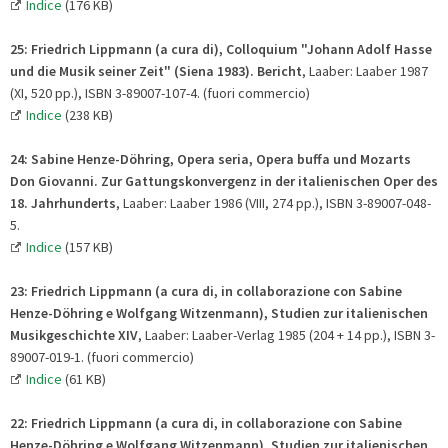
Indice
(176 KB)
25:
Friedrich Lippmann (a cura di), Colloquium "Johann Adolf Hasse
und die Musik seiner Zeit"
(Siena 1983). Bericht
, Laaber: Laaber 1987
(XI, 520 pp.), ISBN 3-89007-107-4. (fuori commercio)
Indice
(238 KB)
24: Sabine Henze-Döhring, Opera seria, Opera buffa und Mozarts
Don Giovanni.
Zur Gattungskonvergenz in der italienischen Oper des
18. Jahrhunderts
, Laaber: Laaber 1986 (VIII, 274 pp.), ISBN 3-89007-048-
5.
Indice
(157 KB)
23:
Friedrich Lippmann (a cura di, in collaborazione con Sabine
Henze-Döhring e Wolfgang Witzenmann), Studien zur italienischen
Musikgeschichte XIV
, Laaber: Laaber-Verlag 1985 (204 + 14 pp.), ISBN 3-
89007-019-1. (fuori commercio)
Indice
(61 KB)
22:
Friedrich Lippmann (a cura di, in collaborazione con Sabine
Henze-Döhring e Wolfgang Witzenmann),
Studien zur italienischen