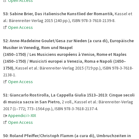
Open Access
53:
Sabine Brier, Das italienische Kunstlied der Romantik,
Kassel et
al.: Bärenreiter-Verlag 2015 (240 pp.), ISBN 978-3-7618-2139-8.
Open Access
52:
Anne-Madeleine Goulet/Gesa zur Nieden (a cura di), Europäische
Musiker in Venedig, Rom und Neapel
(1650–1750) / Les Musiciens européens à Venise, Rome et Naples
(1650–1750) / Musicisti europei a Venezia, Roma e Napoli (1650–
1750)
, Kassel et al.: Bärenreiter-Verlag 2015 (719 pp.), ISBN 978-3-7618-
2138-1.
Open Access
51:
Giancarlo Rostirolla, La Cappella Giulia 1513–2013: Cinque secoli
di musica sacra in San Pietro
, 2 voll., Kassel et al.: Bärenreiter-Verlag
2017 (1–772; 773–1564 pp.), ISBN 978-3-7618-2137-4.
Appendici I–XIX
Open Access
50:
Roland Pfeiffer/Christoph Flamm (a cura di), Umbruchzeiten in