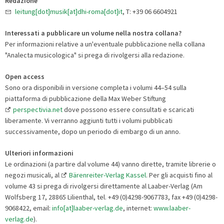
Redazione
leitung[dot]musik[at]dhi-roma[dot]it
, T: +39 06 6604921
Interessati a pubblicare un volume nella nostra collana
?
Per informazioni relative a un'eventuale pubblicazione nella collana
"Analecta musicologica" si prega di rivolgersi alla redazione.
Open access
Sono ora disponibili in versione completa i volumi 44–54 sulla
piattaforma di pubblicazione della Max Weber Stiftung
perspectivia.net
dove possono essere consultati e scaricati
liberamente. Vi verranno aggiunti tutti i volumi pubblicati
successivamente, dopo un periodo di embargo di un anno.
Ulteriori informazioni
Le ordinazioni (a partire dal volume 44) vanno dirette, tramite librerie o
negozi musicali, al
Bärenreiter-Verlag Kassel
. Per gli acquisti fino al
volume 43 si prega di rivolgersi direttamente al Laaber-Verlag (Am
Wolfsberg 17, 28865 Lilienthal, tel. +49 (0)4298-9067783, fax +49 (0)4298-
9068422, email:
info[at]laaber-verlag.de
, internet:
www.laaber-
verlag.de
).