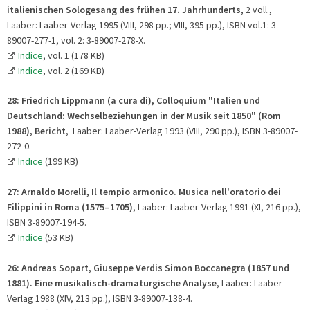
italienischen Sologesang des frühen 17. Jahrhunderts
, 2 voll.,
Laaber: Laaber-Verlag 1995 (VIII, 298 pp.; VIII, 395 pp.), ISBN vol.1: 3-
89007-277-1, vol. 2: 3-89007-278-X.
Indice
, vol. 1 (178 KB)
Indice
, vol. 2 (169 KB)
28:
Friedrich Lippmann (a cura di), Colloquium "Italien und
Deutschland: Wechselbeziehungen in der Musik seit 1850"
(Rom
1988), Bericht
, Laaber: Laaber-Verlag 1993 (VIII, 290 pp.), ISBN 3-89007-
272-0.
Indice
(199 KB)
27: Arnaldo Morelli, Il tempio armonico.
Musica nell'oratorio dei
Filippini in Roma (1575–1705)
, Laaber: Laaber-Verlag 1991 (XI, 216 pp.),
ISBN 3-89007-194-5.
Indice
(53 KB)
26: Andreas Sopart, Giuseppe Verdis Simon Boccanegra
(1857 und
1881). Eine musikalisch-dramaturgische Analyse
, Laaber: Laaber-
Verlag 1988 (XIV, 213 pp.), ISBN 3-89007-138-4.