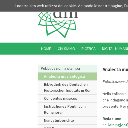
Il nostro sito web utilizza dei cookie. Visitando le nostre pagine, l
HOME
CHI SIAMO
RICERCA
DIGITAL HUMANI
Pubblicazioni a stampa
Analecta mu
Analecta musicologica
Pubblicazioni d
Bibliothek des Deutschen
Historischen Instituts in Rom
Nella collana s
Concentus musicus
che indagano in
presente. Per g
Instructiones Pontificum
Romanorum
Redazione
Nuntiaturberichte
leitung[dot