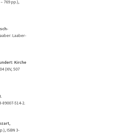
 – 769 pp.),
tsch-
Laaber: Laaber-
undert: Kirche
04 (XIV, 507
.
3-89007-514-2.
ozart,
.), ISBN 3-