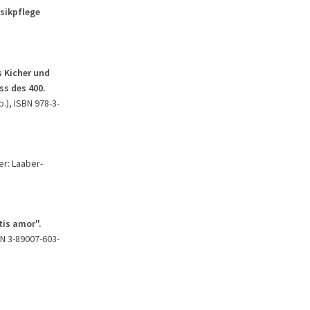
usikpflege
 Kicher und
ss des 400.
.), ISBN 978-3-
er: Laaber-
tis amor".
BN 3-89007-603-