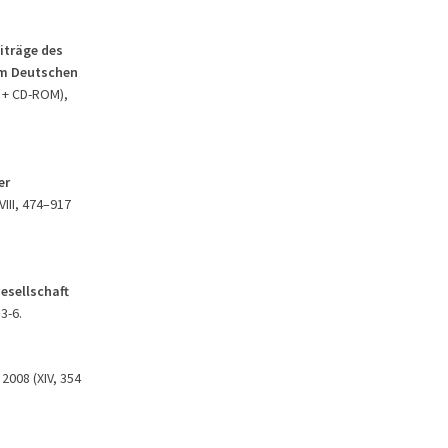
iträge des
em Deutschen
. + CD-ROM),
er
VIII, 474–917
Gesellschaft
3-6.
 2008 (XIV, 354