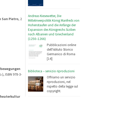
Andreas Kiesewetter, Die
n San Pietro
, 2
Mittelmeerpolitik König Manfreds von
Hohenstaufen und die Anfänge der
Expansion des Königreichs Sizilien
nach Albanien und Griechenland
(1250–1266)
Pubblicazioni online
dell'Istituto Storico
Germanico di Roma
[14]
derbewegungen
Biblioteca – servizio riproduzioni
p.), ISBN 978-3-
Offriamo un servizio
riproduzioni, nel
rispetto della legge sul
copyright.
Theaterkultur