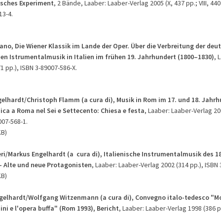
sches Experimen
t
, 2 Bände, Laaber: Laaber-Verlag 2005 (X, 437 pp.; VIII, 440
13-4.
ano, Die Wiener Klassik im Lande der Oper.
Über die Verbreitung der deu
en Istrumentalmusik in Italien im frühen 19. Jahrhundert (1800–1830)
, 
1 pp.), ISBN 3-89007-586-X.
elhardt/Christoph Flamm (a cura di), Musik in Rom im 17. und 18. Jahrh
ica a Roma nel Sei e Settecento: Chiesa e festa
, Laaber: Laaber-Verlag 20
007-568-1.
KB)
eri/Markus Engelhardt (a cura di), Italienische Instrumentalmusik des 18
- Alte und neue Protagonisten
, Laaber: Laaber-Verlag 2002 (314 pp.), ISBN 
KB)
elhardt/Wolfgang Witzenmann (a cura di), Convegno italo-tedesco "M
ini e l'opera buffa"
(Rom 1993), Bericht
, Laaber: Laaber-Verlag 1998 (386 pp