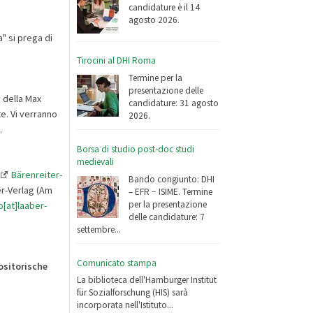
candidature è il 14
agosto 2026.
" si prega di
Tirocini al DHI Roma
Termine per la
presentazione delle
 della Max
candidature: 31 agosto
e. Vi verranno
2026.
.
Borsa di studio post-doc studi
medievali
Bärenreiter-
Bando congiunto: DHI
ber-Verlag (Am
– EFR − ISIME. Termine
per la presentazione
o[at]laaber-
delle candidature: 7
settembre...
Comunicato stampa
ositorische
La biblioteca dell'Hamburger Institut
für Sozialforschung (HIS) sarà
incorporata nell'Istituto...