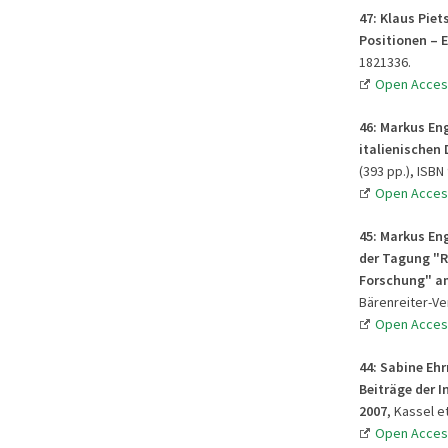
47:
Klaus Piet
Positionen – 
1821336.
Open Acces
46:
Markus Eng
italienischen
(393 pp.), ISBN
Open Acces
45:
Markus Eng
der Tagung "R
Forschung" am
Bärenreiter-Ver
Open Acces
44:
Sabine Ehr
Beiträge der 
2007
, Kassel e
Open Acces