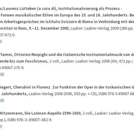
s/Laurenz Lütteken (a cura di), Institutionalisierung als Prozess -
formen musikalischer Eliten im Europa des 15. und 16. Jahrhunderts. Be
en Arbeitsgespräches im Istituto Svizzero di Roma in Verbindung mit d
nstitut in Rom, 9.–11. Dezember 2005
, Laaber: Laaber-Verlag 2009 (286 pp
07-672-0.
B)
 Flamm,
Ottorino Respighi und die italienische Instrumentalmusik von d
ende bis zum Faschismus
, 2 voll., Laaber: Laaber-Verlag 2008 (XIV, 472 pp.; 
3-89007-275-9.
KB)
iegert, Cherubini in Florenz. Zur Funktion der Oper in der toskanischen 
. Jahrhunderts,
Laaber-Verlag 2008 (XVIII, 550 pp. + CD), ISBN 978-3-89007-68
KB)
itzenmann, Die Lateran-Kapelle 1599-1650
, 2 voll., Laaber: Laaber-Verlag
 pp.), ISBN 978–3–89007–682-9.
B)