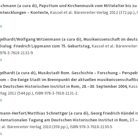
schmann (a cura di), Papsttum und Kirchenmusik vom Mittelalter bis zu 
Entwicklungen – Kontexte,
Kassel et al.: Bärenreiter-Verlag 2012 (372 pp.), 
s
elhardt/Wolfgang Witzenmann (a cura di), Musikwissenschaft im deuts
 Dialog. Friedrich Lippmann zum 75. Geburtstag
, Kassel et al.: Bärenreite
 978-3-7618-2132-9.
s
elhardt (a cura di), Musikstadt Rom. Geschichte – Forschung – Perspekt
om – Die Ewige Stadt im Brennpunkt der aktuellen musikwissenschaftli
 Deutschen Historischen Institut in Rom, 28.–30. September 2004,
Kasse
lag 2011 (544 pp.), ISBN 978-3-7618-2131-2 .
s
mann-Herfort/Matthias Schnettger (a cura di), Georg Friedrich Händel i
Internationalen Tagung am Deutschen Historischen Institut in Rom, 17.–
t al.: Bärenreiter-Verlag 2010 (358 pp.), ISBN 978-3-7618-2130-5.
s