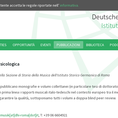
’utente accetta le regole riportate nell’
informativa.
TIES
OPPORTUNITÀ
EVENTI
PUBBLICAZIONI
BIBLIOTECA
POD
sicologica
ella Sezione di Storia della Musica dell'Istituto Storico Germanico di Roma
i pubblicano monografie e volumi collettanei (in particolare tesi di dottorato
 prima linea i rapporti musicali italo-tedeschi nel contesto europeo tra il m
arantire la qualità, sottoponiamo tutti i volumi a doppia blind peer review.
]musik[at]dhi-roma[dot]it
, T: +39 06 6604921