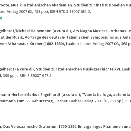
roote, Musik in italienischen Akademien. Studien zur institutionellen M
aber-Verlag 2007 (IX, 453 pp.), ISBN 978-3-89007-681-2.
B)
elhardt/Michael Heinemann (a cura di),
Ars Magna Musices - Athanasius
tät der Musik
, Vorträge des deutsch-italienischen Symposiums aus Anla
von Athanasius Kircher (1602-1680)
, Laaber: Laaber-Verlag 2007 (XV, 368 pp
elhardt (a cura di), Studien zur italienischen Musikgeschichte XVI
, Laab
I, 399 pp.), ISBN 3-89007-647-5.
mann-Herfort/Markus Engelhardt (a cura di), "Vanitatis fuga, aeternita
zenmann zum 65. Geburtstag
, Laaber: Laaber-Verlag 2005 (XI, 753 pp.), IS
er, Das Venezianische Oratorium 1750-1820
:
Einzigartiges Phänomen und