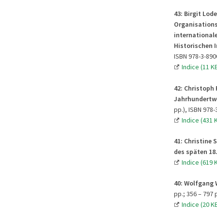
43:
Birgit Lode
Organisations
international
Historischen I
ISBN 978-3-890
Indice (11 K
42:
Christoph
Jahrhundertw
pp.), ISBN 978-
Indice (431 
41:
Christine S
des späten 18
Indice (619 
40:
Wolfgang W
pp.; 356 – 797
Indice (20 K