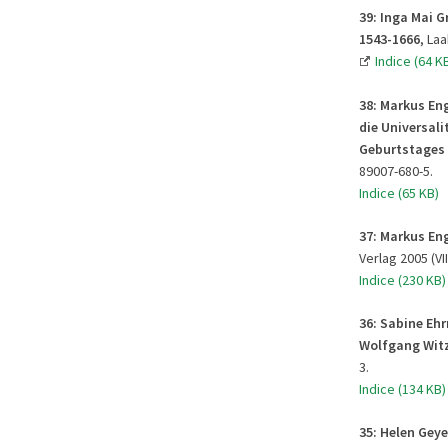
39: Inga Mai G
1543-1666
, La
Indice (64 K
38:
Markus Eng
die Universali
Geburtstages 
89007-680-5.
Indice (65 KB)
37:
Markus Eng
Verlag 2005 (VII
Indice (230 KB)
36:
Sabine Ehr
Wolfgang Wit
3.
Indice (134 KB)
35: Helen Gey