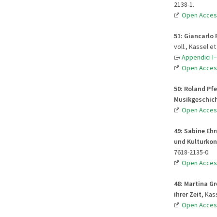
2138-1.
Open Acces
51:
Giancarlo R
voll., Kassel e
Appendici I–
Open Acces
50:
Roland Pfe
Musikgeschic
Open Acces
49:
Sabine Ehr
und Kulturkon
7618-2135-0.
Open Acces
48:
Martina Gr
ihrer Zeit
, Kas
Open Acces