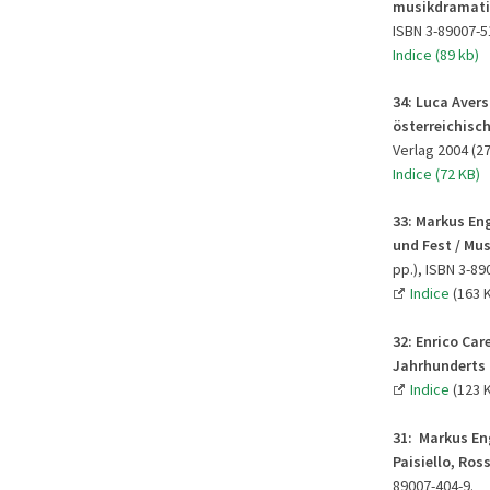
musikdramati
ISBN 3-89007-5
Indice (89 kb)
34: Luca Avers
österreichisch
Verlag 2004 (27
Indice (72 KB)
33:
Markus Eng
und Fest / Mus
pp.), ISBN 3-89
Indice
(163 
32:
Enrico Car
Jahrhunderts 
Indice
(123 
31:
Markus Eng
Paisiello, Ross
89007-404-9.