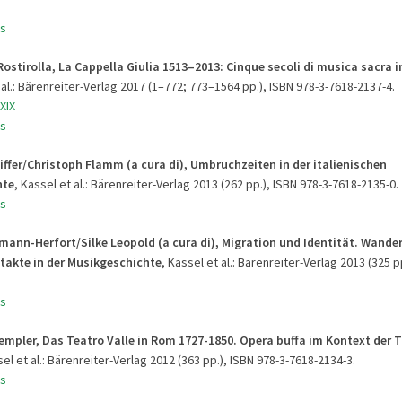
s
ostirolla, La Cappella Giulia 1513–2013: Cinque secoli di musica sacra i
t al.: Bärenreiter-Verlag 2017 (1–772; 773–1564 pp.), ISBN 978-3-7618-2137-4.
XIX
s
iffer/Christoph Flamm (a cura di), Umbruchzeiten in der italienischen
hte
, Kassel et al.: Bärenreiter-Verlag 2013 (262 pp.), ISBN 978-3-7618-2135-0.
s
mann-Herfort/Silke Leopold (a cura di), Migration und Identität. Wan
takte in der Musikgeschichte
, Kassel et al.: Bärenreiter-Verlag 2013 (325 p
s
empler, Das Teatro Valle in Rom 1727-1850. Opera buffa im Kontext der 
sel et al.: Bärenreiter-Verlag 2012 (363 pp.), ISBN 978-3-7618-2134-3.
s