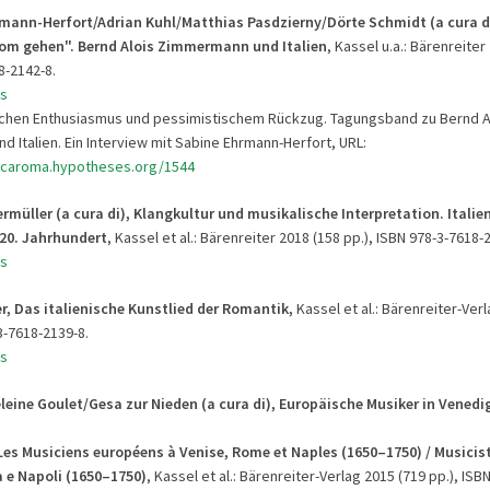
rmann-Herfort/Adrian Kuhl/Matthias Pasdzierny/Dörte Schmidt (a cura d
m gehen". Bernd Alois Zimmermann und Italien
, Kassel u.a.: Bärenreiter
8-2142-8.
s
schen Enthusiasmus und pessimistischem Rückzug. Tagungsband zu Bernd A
 Italien. Ein Interview mit Sabine Ehrmann-Herfort, URL:
icaroma.hypotheses.org/1544
rmüller (a cura di), Klangkultur und musikalische Interpretation. Italie
 20. Jahrhundert
, Kassel et al.: Bärenreiter 2018 (158 pp.), ISBN 978-3-7618-
s
er, Das italienische Kunstlied der Romantik,
Kassel et al.: Bärenreiter-Ver
3-7618-2139-8.
s
eine Goulet/Gesa zur Nieden (a cura di), Europäische Musiker in Vened
Les Musiciens européens à Venise, Rome et Naples (1650–1750) / Musicist
 e Napoli (1650–1750)
, Kassel et al.: Bärenreiter-Verlag 2015 (719 pp.), ISB