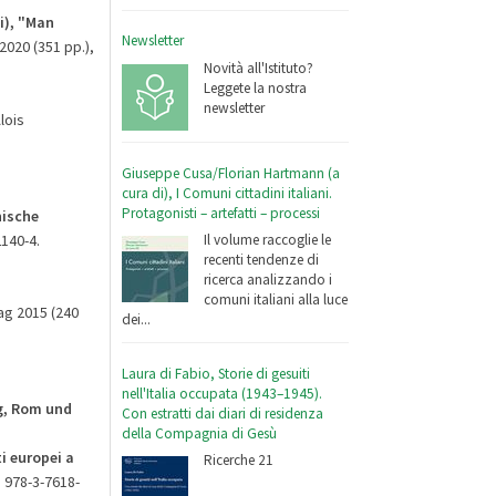
i), "Man
Newsletter
 2020 (351 pp.),
Novità all'Istituto?
Leggete la nostra
newsletter
lois
Giuseppe Cusa/Florian Hartmann (a
cura di), I Comuni cittadini italiani.
Protagonisti – artefatti – processi
nische
2140-4.
Il volume raccoglie le
recenti tendenze di
ricerca analizzando i
comuni italiani alla luce
lag 2015 (240
dei...
Laura di Fabio, Storie di gesuiti
nell'Italia occupata (1943–1945).
ig, Rom und
Con estratti dai diari di residenza
della Compagnia di Gesù
i europei a
Ricerche 21
N 978-3-7618-