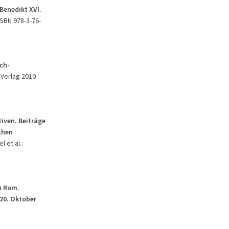
Benedikt XVI.
ISBN 978-3-76-
ch-
r-Verlag 2010
iven. Beiträge
chen
l et al.:
n Rom.
20. Oktober