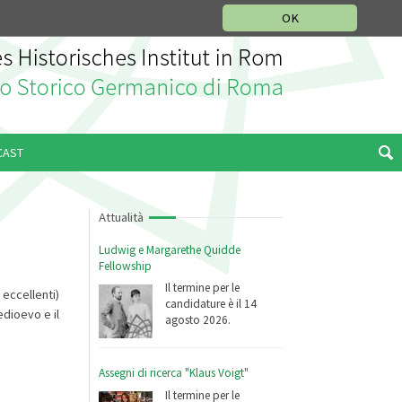
SEZIONE STORIA DELLA MUSICA
DEUTSCH
ENGLISH
OK
CAST
Attualità
Ludwig e Margarethe Quidde
Fellowship
Il termine per le
 eccellenti)
candidature è il 14
edioevo e il
agosto 2026.
Assegni di ricerca "Klaus Voigt"
Il termine per le