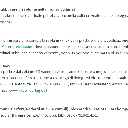
pubblicare un volume nella nostra collana
?
i relative a un'eventuale pubblicazione nella collana "Analecta musicologica
 redazione.
ibili in versione completa i volumi 44–54 sulla piattaforma di pubblicazione
g
perspectivia.net
dove possono essere consultati e scaricati liberament
 i volumi pubblicati successivamente, dopo un periodo di embargo di un anno
rmazioni
(a partire dal volume 44) vanno dirette, tramite librerie o negozi musicali, al
 Per gli acquisti fino al volume 43 si prega di rivolgersi direttamente al Laa
8865 Lilienthal, tel. +49 (0)4298-9067783, fax +49 (0)4298-9068422, email:
inf
ernet:
www.laaber-verlag.de
).
rmann-Herfort/Gerhard Kuck (a cura di), Alessandro Scarlatti. Das komp
el u.a.: Bärenreiter 2024 (495 pp.), ISBN 978-3-7618-2141-1.