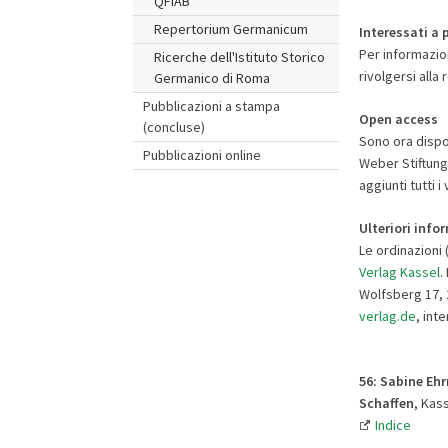
QFIAB
Repertorium Germanicum
Interessati a 
Per informazion
Ricerche dell'Istituto Storico
rivolgersi alla
Germanico di Roma
Pubblicazioni a stampa
Open access
(concluse)
Sono ora dispon
Pubblicazioni online
Weber Stiftun
aggiunti tutti
Ulteriori info
Le ordinazioni 
Verlag Kassel
.
Wolfsberg 17, 2
verlag.de
, int
56: Sabine Eh
Schaffen
, Kass
Indice