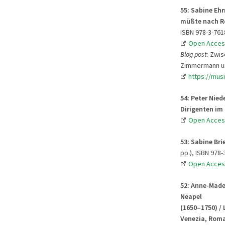
55: Sabine Eh
müßte nach Ro
ISBN 978-3-761
Open Acces
Blog post
: Zwi
Zimmermann und
https://mus
54:
Peter Niede
Dirigenten im
Open Acces
53:
Sabine Bri
pp.), ISBN 978-
Open Acces
52:
Anne-Madel
Neapel
(1650–1750) / 
Venezia, Roma