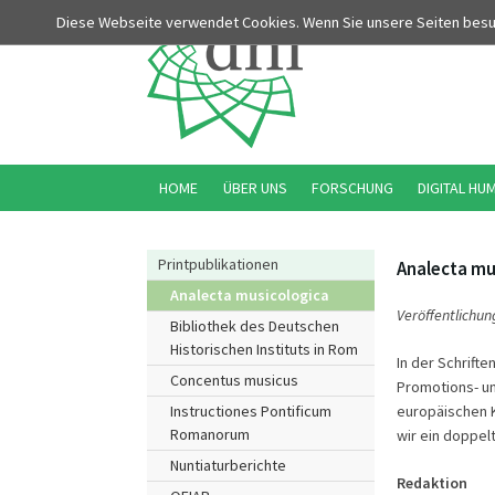
Diese Webseite verwendet Cookies. Wenn Sie unsere Seiten bes
HOME
ÜBER UNS
FORSCHUNG
DIGITAL HU
Printpublikationen
Analecta mu
Analecta musicologica
Veröffentlichun
Bibliothek des Deutschen
Historischen Instituts in Rom
In der Schrif
Concentus musicus
Promotions- un
europäischen K
Instructiones Pontificum
Romanorum
wir ein doppel
Nuntiaturberichte
Redaktion