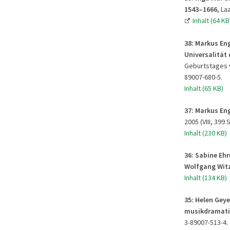
1543–1666
, La
Inhalt (64 KB
38:
Markus Eng
Universalität 
Geburtstages v
89007-680-5.
Inhalt (65 KB)
37:
Markus Eng
2005 (VIII, 399 
Inhalt (230 KB)
36:
Sabine Ehr
Wolfgang Wit
Inhalt (134 KB)
35: Helen Gey
musikdramati
3-89007-513-4.