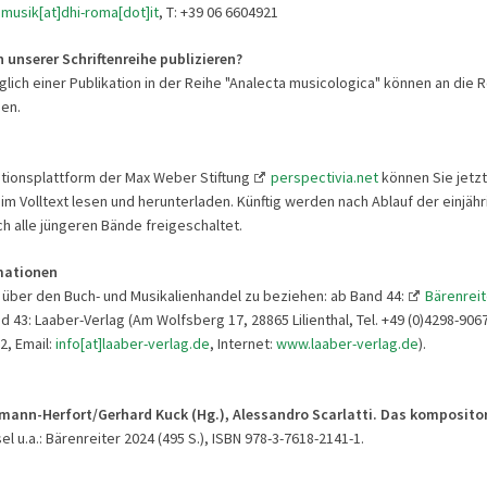
]musik[at]dhi-roma[dot]it
, T: +39 06 6604921
 unserer Schriftenreihe publizieren?
lich einer Publikation in der Reihe "Analecta musicologica" können an die 
en.
ationsplattform der Max Weber Stiftung
perspectivia.net
können Sie jetzt
 im Volltext lesen und herunterladen. Künftig werden nach Ablauf der einjähr
h alle jüngeren Bände freigeschaltet.
mationen
 über den Buch- und Musikalienhandel zu beziehen: ab Band 44:
Bärenreit
nd 43: Laaber-Verlag (Am Wolfsberg 17, 28865 Lilienthal, Tel. +49 (0)4298-906
2, Email:
info[at]laaber-verlag.de
, Internet:
www.laaber-verlag.de
).
rmann-Herfort/Gerhard Kuck (Hg.), Alessandro Scarlatti. Das komposito
el u.a.: Bärenreiter 2024 (495 S.), ISBN 978-3-7618-2141-1.