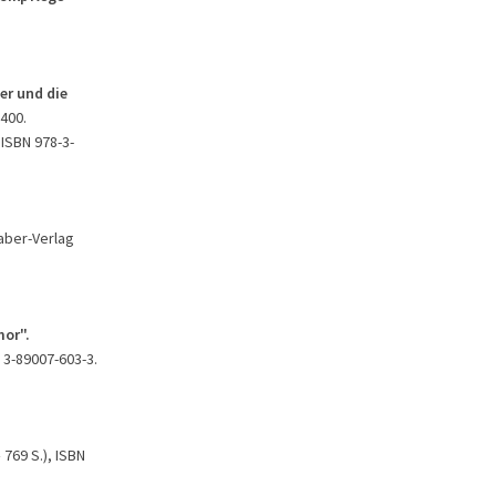
er und die
400.
 ISBN 978-3-
aaber-Verlag
mor".
N 3-89007-603-3.
 769 S.), ISBN