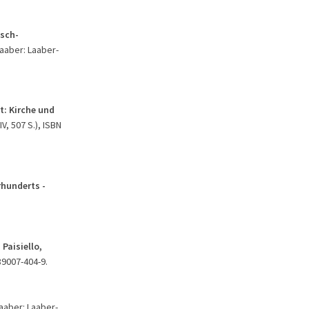
tsch-
Laaber: Laaber-
t: Kirche und
V, 507 S.), ISBN
rhunderts -
Paisiello,
89007-404-9.
Laaber: Laaber-