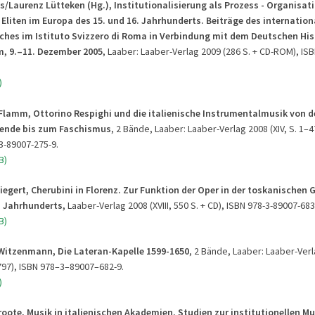
es/Laurenz Lütteken (Hg.), Institutionalisierung als Prozess - Organisa
Eliten im Europa des 15. und 16. Jahrhunderts. Beiträge des internation
ches im Istituto Svizzero di Roma in Verbindung mit dem Deutschen His
m, 9.–11. Dezember 2005
, Laaber: Laaber-Verlag 2009 (286 S. + CD-ROM), IS
)
 Flamm,
Ottorino Respighi und die italienische Instrumentalmusik von d
ende bis zum Faschismus
, 2 Bände, Laaber: Laaber-Verlag 2008 (XIV, S. 1–472
3-89007-275-9.
B)
iegert, Cherubini in Florenz. Zur Funktion der Oper in der toskanischen 
. Jahrhunderts,
Laaber-Verlag 2008 (XVIII, 550 S. + CD), ISBN 978-3-89007-683
B)
itzenmann, Die Lateran-Kapelle 1599-1650
, 2 Bände, Laaber: Laaber-Verla
797), ISBN 978–3–89007–682-9.
)
roote, Musik in italienischen Akademien. Studien zur institutionellen M