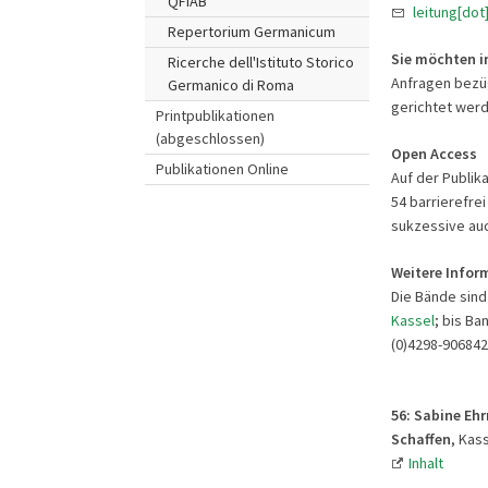
QFIAB
leitung[dot
Repertorium Germanicum
Sie möchten in
Ricerche dell'Istituto Storico
Anfragen bezüg
Germanico di Roma
gerichtet werd
Printpublikationen
(abgeschlossen)
Open Access
Publikationen Online
Auf der Publik
54 barrierefrei
sukzessive auc
Weitere Infor
Die Bände sind
Kassel
; bis Ba
(0)4298-906842
56: Sabine Eh
Schaffen
, Kass
Inhalt