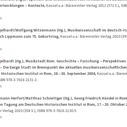
Entwicklungen – Kontexte,
Kassel u.a.: Bärenreiter-Verlag 2012 (372 S.), ISB
s
elhardt/Wolfgang Witzenmann (Hg.), Musikwissenschaft im deutsch-it
rich Lippmann zum 75. Geburtstag
, Kassel u.a.: Bärenreiter-Verlag 2010 (393
s
elhardt (Hg.), Musikstadt Rom. Geschichte – Forschung – Perspektiven.
 Die Ewige Stadt im Brennpunkt der aktuellen musikwissenschaftliche
Historischen Institut in Rom, 28.–30. September 2004,
Kassel u.a.: Bären
ISBN 978-3-7618-2131-2 .
s
mann-Herfort/Matthias Schnettger (Hg.), Georg Friedrich Händel in Rom.
en Tagung am Deutschen Historischen Institut in Rom, 17.–20. Oktober 
er-Verlag 2010 (358 S.), ISBN 978-3-7618-2130-5.
s