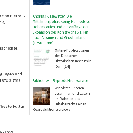
n San Pietro
, 2
Andreas Kiesewetter, Die
Mittelmeerpolitik König Manfreds von
-4.
Hohenstaufen und die Anfänge der
Expansion des Königreichs Sizilien
nach Albanien und Griechenland
(1250–1266)
eschichte
,
Online-Publikationen
des Deutschen
Historischen Instituts in
Rom [14]
wegungen und
N 978-3-7618-
Bibliothek – Reproduktionsservice
Wir bieten unseren
Leserinnen und Lesern
im Rahmen des
Urheberrechts einen
Theaterkultur
Reproduktionsservice an.
ikt XVI.