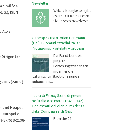
Newsletter
"Man müßte
Welche Neuigkeiten gibt
51 S.), ISBN
es am DHI Rom? Lesen
Sie unseren Newsletter
 Alois
Giuseppe Cusa/Florian Hartmann
(Hg.), I Comuni cittadini italiani.
Protagonisti – artefatti – processi
Der Band bündelt
e Dirigenten
jüngere
Forschungstendenzen,
indem er die
italienischen Stadtkommunen
 2015 (240 S.),
anhand der...
Laura di Fabio, Storie di gesuiti
nell'Italia occupata (1943–1945).
Con estratti dai diari di residenza
m und Neapel
della Compagnia di Gesù
i europei a
Ricerche 21
978-3-7618-2138-