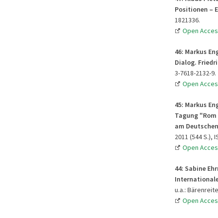
Positionen – 
1821336.
Open Acces
46:
Markus Eng
Dialog. Fried
3-7618-2132-9.
Open Acces
45:
Markus Eng
Tagung "Rom –
am Deutschen 
2011 (544 S.), 
Open Acces
44:
Sabine Ehr
International
u.a.: Bärenreit
Open Acces