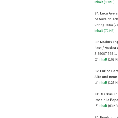
Inhalt (89 KB)
34: Luca Avers
österreichisch
Verlag 2004 (27
Inhalt (72 KB)
33:
Markus Eng
Fest / Musica 
3-89007-568-1.
Inhalt
(163 K
32:
Enrico Car
Alte und neue
Inhalt
(123 K
31:
Markus Eng
Rossini e l'op
Inhalt
(63 KB
30:
Friedrich 