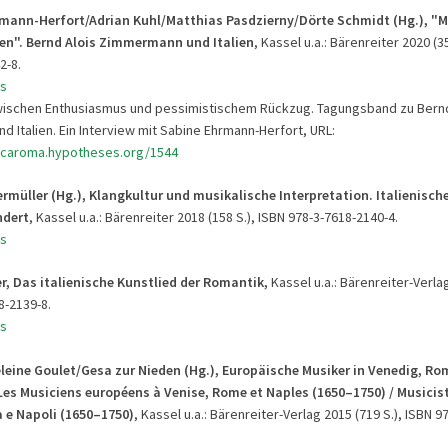
rmann-Herfort/Adrian Kuhl/Matthias Pasdzierny/Dörte Schmidt (Hg.), 
n". Bernd Alois Zimmermann und Italien
, Kassel u.a.: Bärenreiter 2020 (3
2-8.
s
wischen Enthusiasmus und pessimistischem Rückzug. Tagungsband zu Bernd
 Italien. Ein Interview mit Sabine Ehrmann-Herfort, URL:
icaroma.hypotheses.org/1544
ermüller (Hg.), Klangkultur und musikalische Interpretation. Italienisch
ndert
, Kassel u.a.: Bärenreiter 2018 (158 S.), ISBN 978-3-7618-2140-4.
s
er, Das italienische Kunstlied der Romantik,
Kassel u.a.: Bärenreiter-Verlag
8-2139-8.
s
eine Goulet/Gesa zur Nieden (Hg.),
Europäische Musiker in Venedig, Ro
Les Musiciens européens à Venise, Rome et Naples (1650–1750) / Musicist
 e Napoli (1650–1750)
, Kassel u.a.: Bärenreiter-Verlag 2015 (719 S.), ISBN 