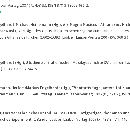
aber-Verlag 2007 (IX, 453 S.), ISBN 978-3-89007-681-2.
)
elhardt/Michael Heinemann (Hg.),
Ars Magna Musices - Athanasius Kich
der Musik
, Vorträge des deutsch-italienischen Symposiums aus Anlass des 
on Athanasius Kircher (1602–1680), Laaber: Laaber-Verlag 2007 (XV, 368 S.),
elhardt (Hg.), Studien zur italienischen Musikgeschichte XVI
, Laaber: L
S.), ISBN 3-89007-647-5.
mann-Herfort/Markus Engelhardt (Hg.), "Vanitatis fuga, aeternitatis a
zenmann zum 65. Geburtstag
, Laaber: Laaber-Verlag 2005 (XI, 753 S.), ISB
er, Das Venezianische Oratorium 1750-1820
:
Einzigartiges Phänomen und
sches Experimen
t
, 2 Bände, Laaber: Laaber-Verlag 2005 (X, 437 S.; VIII, 440 –