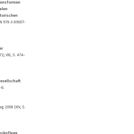
tionsformen
alen
torischen
BN 978-3-89007-
er
; VIII, S. 474–
Gesellschaft
-6.
g 2008 (XIV, S.
usikpflege