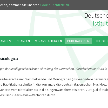
MUS
uchen, stimmen Sie unserer
Cookie-Richtlinie zu.
MANITIES
CHANCEN
VERANSTALTUNGEN
PUBLIKATIONEN
BIBLIOTH
sicologica
gen der Musikgeschichtlichen Abteilung des Deutschen Historischen Instituts i
tenreihe erscheinen Sammelbände und Monografien (insbesondere herausr
d Habilitationsschriften), die vorrangig die deutsch-italienischen Musikbe
ontext vom Mittelalter bis in die Gegenwart thematisieren. Zur Qualitätss
tes Blind-Peer-Review-Verfahren durch.