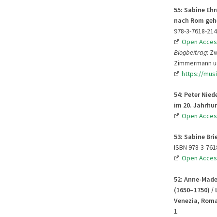
55: Sabine Eh
nach Rom gehe
978-3-7618-214
Open Acces
Blogbeitrag
: Z
Zimmermann und
https://mus
54:
Peter Nied
im 20. Jahrhu
Open Acces
53:
Sabine Bri
ISBN 978-3-761
Open Acces
52:
Anne-Madel
(1650–1750) / 
Venezia, Roma
1.