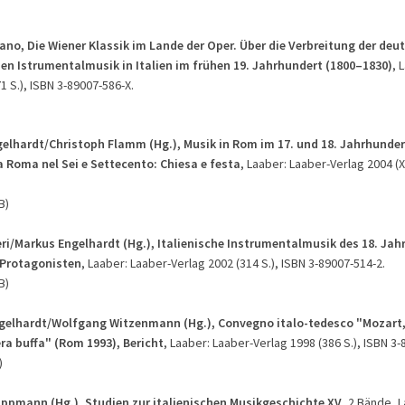
ano, Die Wiener Klassik im Lande der Oper.
Über die Verbreitung der deu
en Istrumentalmusik in Italien im frühen 19. Jahrhundert (1800–1830)
, 
1 S.), ISBN 3-89007-586-X.
elhardt/Christoph Flamm (Hg.), Musik in Rom im 17. und 18. Jahrhunder
a Roma nel Sei e Settecento: Chiesa e festa
, Laaber: Laaber-Verlag 2004 (XI
B)
eri/Markus Engelhardt (Hg.), Italienische Instrumentalmusik des 18. Jah
 Protagonisten
, Laaber: Laaber-Verlag 2002 (314 S.), ISBN 3-89007-514-2.
B)
elhardt/Wolfgang Witzenmann (Hg.), Convegno italo-tedesco "Mozart, 
era buffa"
(Rom 1993), Bericht
, Laaber: Laaber-Verlag 1998 (386 S.), ISBN 3-
)
Lippmann (Hg.), Studien zur italienischen Musikgeschichte XV
, 2 Bände, 