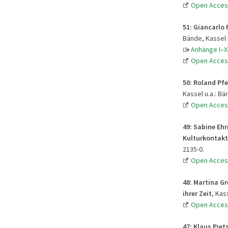
Open Acces
51:
Giancarlo R
Bände, Kassel u
Anhänge I–X
Open Acces
50:
Roland Pfe
Kassel u.a.: Bä
Open Acces
49:
Sabine Ehr
Kulturkontakt
2135-0.
Open Acces
48:
Martina Gr
ihrer Zeit
, Kas
Open Acces
47:
Klaus Piet