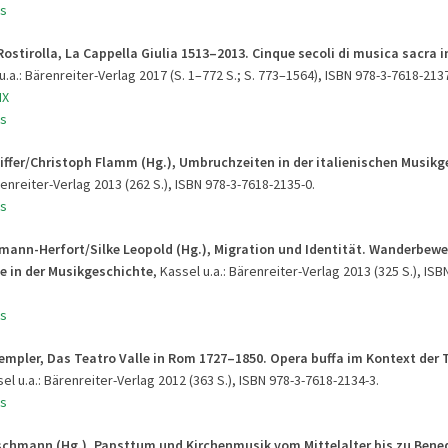
s
ostirolla, La Cappella Giulia 1513–2013. Cinque secoli di musica sacra i
.a.: Bärenreiter-Verlag 2017 (S. 1–772 S.; S. 773–1564), ISBN 978-3-7618-2137
IX
s
iffer/Christoph Flamm (Hg.), Umbruchzeiten in der italienischen Musikg
renreiter-Verlag 2013 (262 S.), ISBN 978-3-7618-2135-0.
s
mann-Herfort/Silke Leopold (Hg.), Migration und Identität. Wanderbe
e in der Musikgeschichte
, Kassel u.a.: Bärenreiter-Verlag 2013 (325 S.), ISB
s
empler, Das Teatro Valle in Rom 1727
–
1850. Opera buffa im Kontext der 
sel u.a.: Bärenreiter-Verlag 2012 (363 S.), ISBN 978-3-7618-2134-3.
s
schmann (Hg.), Papsttum und Kirchenmusik vom Mittelalter bis zu Bened