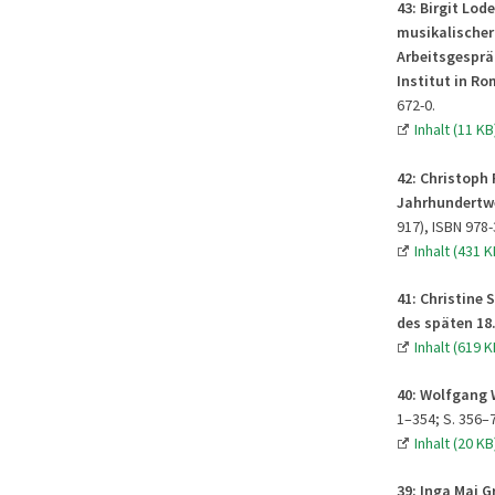
43:
Birgit Lod
musikalischer 
Arbeitsgesprä
Institut in Ro
672-0.
Inhalt (11 KB
42:
Christoph
Jahrhundertw
917), ISBN 978-
Inhalt (431 K
41:
Christine S
des späten 18
Inhalt (619 K
40:
Wolfgang W
1–354; S. 356–
Inhalt (20 KB
39: Inga Mai G