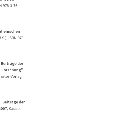
N 978-3-76-
alienischen
 S.), ISBN 978-
 Beiträge der
n Forschung"
reiter-Verlag
 Beiträge der
2007
, Kassel