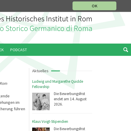
IKGESCHICHTLICHE ABTEILUNG
ITALIANO
ENGLISH
OK
EK
PODCAST
Aktuelles
Ludwig und Margarethe Quidde
n Rom
Fellowship
Die Bewerbungsfrist
agende
endet am 14. August
ziehungen im
2026.
icherung führen
Klaus Voigt-Stipendien
Die Bewerbungsfrist