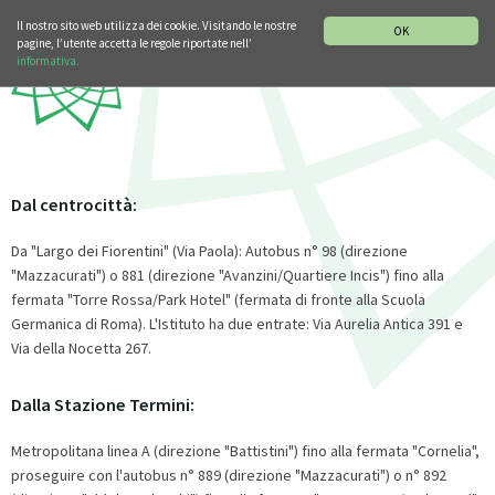
SEZIONE STORIA DELLA MUSICA
DEUTSCH
ENGLISH
Il nostro sito web utilizza dei cookie. Visitando le nostre
OK
pagine, l’utente accetta le regole riportate nell’
informativa.
Dal centrocittà:
Da "Largo dei Fiorentini" (Via Paola): Autobus n° 98 (direzione
"Mazzacurati") o 881 (direzione "Avanzini/Quartiere Incis") fino alla
fermata "Torre Rossa/Park Hotel" (fermata di fronte alla Scuola
Germanica di Roma). L'Istituto ha due entrate: Via Aurelia Antica 391 e
Via della Nocetta 267.
Dalla Stazione Termini:
Metropolitana linea A (direzione "Battistini") fino alla fermata "Cornelia",
proseguire con l'autobus n° 889 (direzione "Mazzacurati") o n° 892