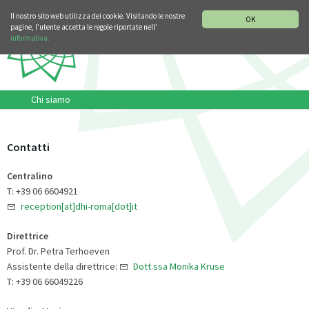
SEZIONE STORIA DELLA MUSICA
DEUTSCH
ENGLISH
Il nostro sito web utilizza dei cookie. Visitando le nostre
OK
pagine, l’utente accetta le regole riportate nell’
informativa.
Chi siamo
Contatti
Centralino
T: +39 06 6604921
reception[at]dhi-roma[dot]it
Direttrice
Prof. Dr. Petra Terhoeven
Assistente della direttrice:
Dott.ssa Monika Kruse
T: +39 06 66049226