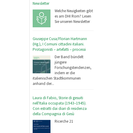
Newsletter
Welche Neuigkeiten gibt
es am DHI Rom? Lesen
Sie unseren Newsletter
Giuseppe Cusa/Florian Hartmann
(Hg.), I Comuni cittadini italiani.
Protagonisti – artefatti – processi
Der Band bündelt
jüngere
Forschungstendenzen,
indem er die
italienischen Stadtkommunen
anhand der...
Laura di Fabio, Storie di gesuiti
nell'Italia occupata (1943–1945).
Con estratti dai diari di residenza
della Compagnia di Gesù
Ricerche 21