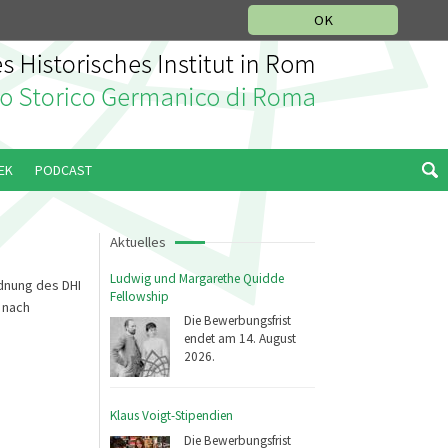
IKGESCHICHTLICHE ABTEILUNG
ITALIANO
ENGLISH
OK
EK
PODCAST
Aktuelles
Ludwig und Margarethe Quidde
dnung des DHI
Fellowship
 nach
Die Bewerbungsfrist
endet am 14. August
2026.
Klaus Voigt-Stipendien
Die Bewerbungsfrist