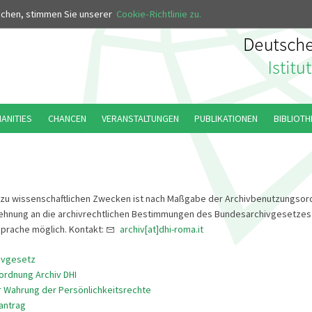
MUS
uchen, stimmen Sie unserer
Cookie-Richtlinie zu.
MANITIES
CHANCEN
VERANSTALTUNGEN
PUBLIKATIONEN
BIBLIOTH
 zu wissenschaftlichen Zwecken ist nach Maßgabe der Archivbenutzungsor
lehnung an die archivrechtlichen Bestimmungen des Bundesarchivgesetzes
prache möglich. Kontakt:
archiv[at]dhi-roma.it
ivgesetz
rdnung Archiv DHI
r Wahrung der Persönlichkeitsrechte
antrag