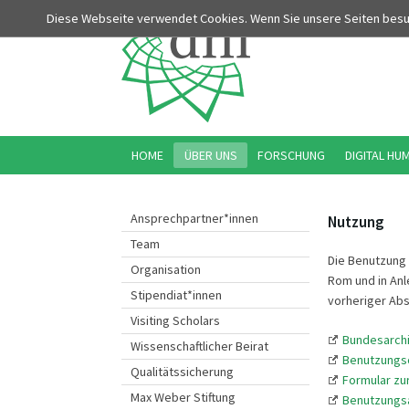
Diese Webseite verwendet Cookies. Wenn Sie unsere Seiten bes
HOME
ÜBER UNS
FORSCHUNG
DIGITAL HU
Ansprechpartner*innen
Nutzung
Team
Die Benutzung
Organisation
Rom und in An
Stipendiat*innen
vorheriger Abs
Visiting Scholars
Bundesarch
Wissenschaftlicher Beirat
Benutzungso
Qualitätssicherung
Formular zu
Max Weber Stiftung
Benutzungs