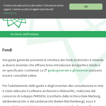
SEZIONE STORIA DELLA MUSICA
DEUTSCH
ENGLISH
Il nostro sito web utilizza dei cookie. Visitando le nostre
OK
pagine, l’utente accetta le regole riportate nell’
informativa.
Archivio dell'Istituto
Fondi
Una guida generale presenta la struttura dei fondi archivistici e rimanda
ai diversi inventari che offrono brevi introduzioni al rispettivo fondo e
ne specificano i contenuti. La
guida generale e gli inventari
possono
essere consultati online.
Per l'adattamento della guida e degli inventari alla consultazione in rete
è stato utilizzato il software archivistico
MidosaXML
, realizzato dal
consorzio di sviluppo PARSIFAL (costituito dalla Archivschule Marburg,
dal Bundesarchiv e dal Landesarchiv Baden-Württemberg); esso è