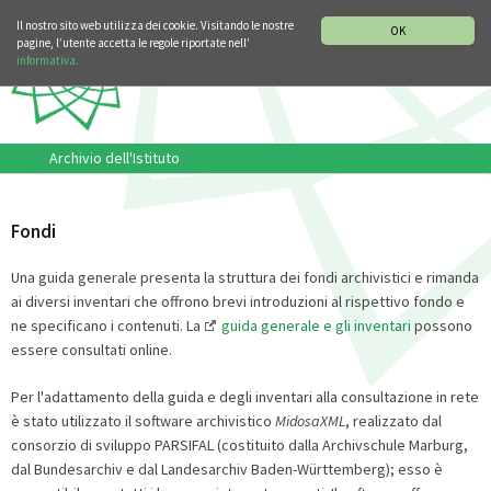
SEZIONE STORIA DELLA MUSICA
DEUTSCH
ENGLISH
Il nostro sito web utilizza dei cookie. Visitando le nostre
OK
pagine, l’utente accetta le regole riportate nell’
informativa.
Archivio dell'Istituto
Fondi
Una guida generale presenta la struttura dei fondi archivistici e rimanda
ai diversi inventari che offrono brevi introduzioni al rispettivo fondo e
ne specificano i contenuti. La
guida generale e gli inventari
possono
essere consultati online.
Per l'adattamento della guida e degli inventari alla consultazione in rete
è stato utilizzato il software archivistico
MidosaXML
, realizzato dal
consorzio di sviluppo PARSIFAL (costituito dalla Archivschule Marburg,
dal Bundesarchiv e dal Landesarchiv Baden-Württemberg); esso è