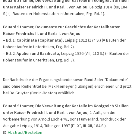
Eduard
Sthamer, Die Verwaltung der Kastelle im Königreich Sizilien
unter Kaiser Friedrich II. und Karl I. von Anjou
, Leipzig 1914 (XII, 184
S.) (= Bauten der Hohenstaufen in Unteritalien, Erg. Bd. 1).
Eduard
Sthamer, Dokumente zur Geschichte der Kastellbauten
Kaiser Friedrichs II. und Karls I. von Anjou
– Bd. 1:
Capitinata (Capitanata)
,
Leipzig 1912 (174 S.) (= Bauten der
Hohenstaufen in Unteritalien, Erg. Bd. 2).
– Bd. 2:
Apulien und Basilicata
, Leipzig 1926 (VIII, 210 S.)
(= Bauten der
Hohenstaufen in Unteritalien, Erg. Bd. 3).
Die Nachdrucke der Ergänzungsbände sowie Band 3 der "Dokumente"
sind ohne Reihentitel bei Max Niemeyer (Tübingen) erschienen und jetzt
bei De Gruyter (Berlin-Boston) erhältlich.
Eduard
Sthamer, Die Verwaltung der Kastelle im Königreich Sizilien
unter Kaiser Friedrich II. und Karl I. von Anjou
, 2. Aufl., um die
Vorbemerkung von Arnold Esch erw., sonst unveränd. Nachdruck der
Ausgabe Leipzig 1914, Tübingen 1997 (I*
–
X*, III–XII, 184 S.).
Abstract/Bestellen