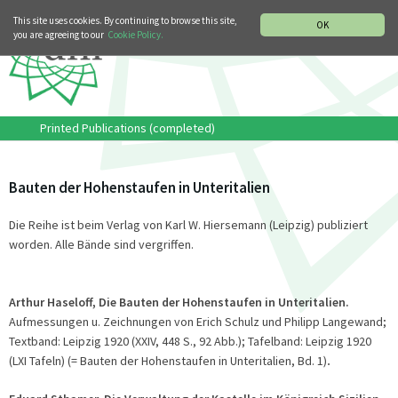
MUSIC HISTORY DEPARTMENT
DEUTSCH
ITALIANO
This site uses cookies. By continuing to browse this site,
OK
you are agreeing to our
Cookie Policy.
Printed Publications (completed)
Bauten der Hohenstaufen in Unteritalien
Die Reihe ist beim Verlag von Karl W. Hiersemann (Leipzig) publiziert
worden. Alle Bände sind vergriffen.
Arthur
Haseloff, Die Bauten der Hohenstaufen in Unteritalien.
Aufmessungen u. Zeichnungen von Erich Schulz und Philipp Langewand;
Textband: Leipzig 1920 (XXIV, 448 S., 92 Abb.); Tafelband: Leipzig 1920
(LXI Tafeln) (= Bauten der Hohenstaufen in Unteritalien, Bd. 1)
.