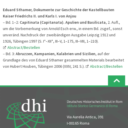
Eduard
Sthamer, Dokumente zur Geschichte der Kastellbauten
Kaiser Friedrichs II. und Karls I. von Anjou
– Bd. 1–2:
Capitinata (Capitanata). Apulien und Basilicata
,
2. Aufl.,
um die Vorbemerkung von Arnold Esch erw., in einem Bd. zsgef., sonst
unveränd. Nachdruck der zweibändigen Ausgabe Leipzig 1912 und
1926, Tübingen 1997 (S. I*–XII*, III–V, 1–175, III–VIII, 1–210).
Abstract/Bestellen
– Bd. 3:
Abruzzen, Kampanien, Kalabrien und Sizilien
, auf der
Grundlage des von Eduard Sthamer gesammelten Materials bearbeitet
von Hubert Houben, Tübingen 2006 (XXIV, 241 S.).
Abstract/Bestellen
Via Aurelia Antica, 391
I-00165 Roma