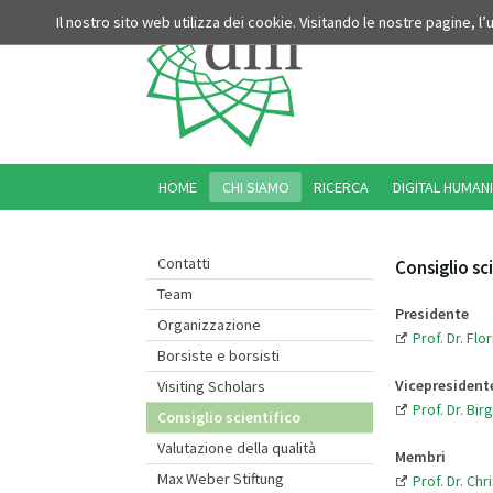
Il nostro sito web utilizza dei cookie. Visitando le nostre pagine, l
HOME
CHI SIAMO
RICERCA
DIGITAL HUMANI
Contatti
Consiglio sc
Team
Presidente
Organizzazione
Prof. Dr. Fl
Borsiste e borsisti
Vicepresident
Visiting Scholars
Prof. Dr. Bir
Consiglio scientifico
Valutazione della qualità
Membri
Max Weber Stiftung
Prof. Dr. Ch