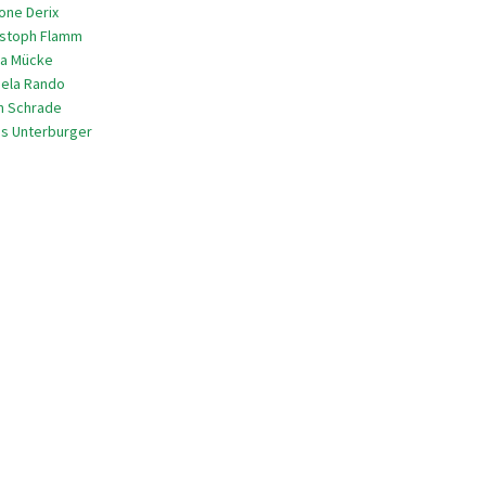
mone Derix
ristoph Flamm
nja Mücke
niela Rando
en Schrade
aus Unterburger