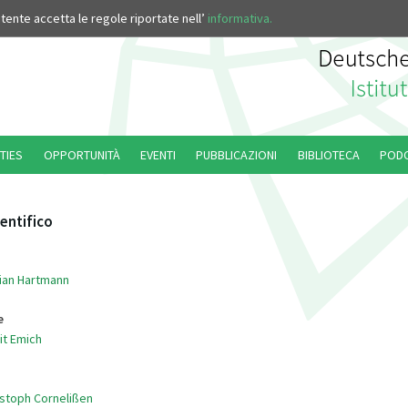
’utente accetta le regole riportate nell’
informativa.
TIES
OPPORTUNITÀ
EVENTI
PUBBLICAZIONI
BIBLIOTECA
POD
ientifico
orian Hartmann
e
git Emich
ristoph Cornelißen