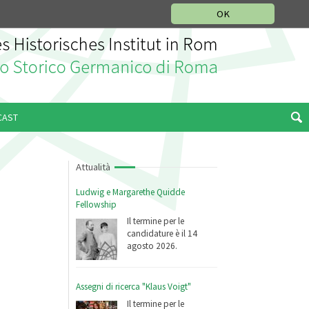
SEZIONE STORIA DELLA MUSICA
DEUTSCH
ENGLISH
OK
CAST
Attualità
Ludwig e Margarethe Quidde
Fellowship
Il termine per le
candidature è il 14
agosto 2026.
Assegni di ricerca "Klaus Voigt"
Il termine per le