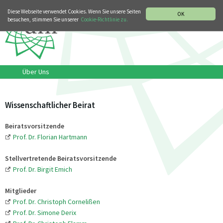
MUSIKGESCHICHTLICHE ABTEILUNG
ITALIANO
ENGLISH
Diese Webseite verwendet Cookies. Wenn Sie unsere Seiten
OK
besuchen, stimmen Sie unserer
Cookie-Richtlinie zu.
Über Uns
Wissenschaftlicher Beirat
Beiratsvorsitzende
Prof. Dr. Florian Hartmann
Stellvertretende Beiratsvorsitzende
Prof. Dr. Birgit Emich
Mitglieder
Prof. Dr. Christoph Cornelißen
Prof. Dr. Simone Derix