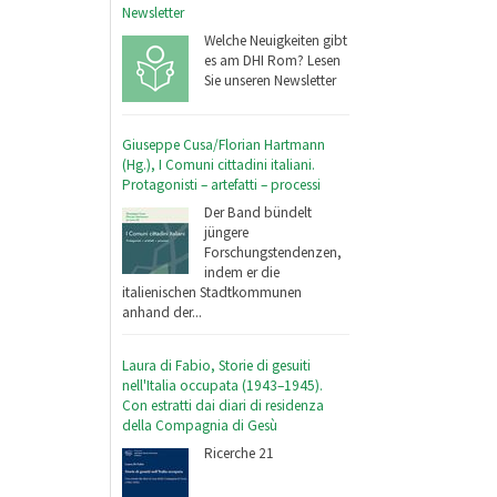
Newsletter
Welche Neuigkeiten gibt
es am DHI Rom? Lesen
Sie unseren Newsletter
Giuseppe Cusa/Florian Hartmann
(Hg.), I Comuni cittadini italiani.
Protagonisti – artefatti – processi
Der Band bündelt
jüngere
Forschungstendenzen,
indem er die
italienischen Stadtkommunen
anhand der...
Laura di Fabio, Storie di gesuiti
nell'Italia occupata (1943–1945).
Con estratti dai diari di residenza
della Compagnia di Gesù
Ricerche 21