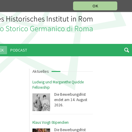
IKGESCHICHTLICHE ABTEILUNG
ITALIANO
ENGLISH
OK
EK
PODCAST
Aktuelles
Ludwig und Margarethe Quidde
Fellowship
Die Bewerbungsfrist
endet am 14. August
2026.
Klaus Voigt-Stipendien
Die Bewerbungsfrist