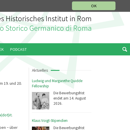
IKGESCHICHTLICHE ABTEILUNG
ITALIANO
ENGLISH
OK
EK
PODCAST
Aktuelles
Ludwig und Margarethe Quidde
m 19. und 20.
Fellowship
Die Bewerbungsfrist
endet am 14. August
2026.
(dot)it
.
Klaus Voigt-Stipendien
aben
über
Die Bewerbungsfrist
–