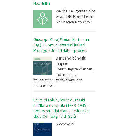
Newsletter
Welche Neuigkeiten gibt
es am DHI Rom? Lesen
Sie unseren Newsletter
Giuseppe Cusa/Florian Hartmann
(Hg.), I Comuni cittadini italiani.
Protagonisti – artefatti – processi
Der Band bündelt
jüngere
Forschungstendenzen,
indem er die
italienischen Stadtkommunen
anhand der...
Laura di Fabio, Storie di gesuiti
nell'Italia occupata (1943–1945).
Con estratti dai diari di residenza
della Compagnia di Gesù
Ricerche 21