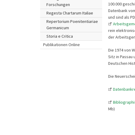
100.000 geschi
Forschungen
Datenbank vom 
Regesta Chartarum Italiae
und sind als P
Repertorium Poenitentiariae
Arbeitsgeme
Germanicum
rein elektroni
Storia e Critica
der Arbeitsgem
Publikationen Online
Die 1974 von W
Sitz in Passau
Deutschen Hist
Die Neuerschei
Datenbankre
Bibliograph
Mb)