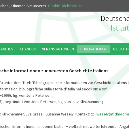
MUS
uchen, stimmen Sie unserer
Cookie-Richtlinie zu.
MANITIES
CHANCEN
VERANSTALTUNGEN
PUBLIKATIONEN
BIBLIOTH
sche Informationen zur neuesten Geschichte Italiens
03) unter dem Titel: "Bibliographische Informationen zur Geschichte Italiens i
ormazioni bibliografiche sulla storia d'Italia nei secoli XIX e XX".
1999), hg. von Jens Petersen;
–
99ff.), begründet von Jens Petersen, hg. von Lutz Klinkhammer;
z Klinkhammer, Eva Grassi, Susanne Wesely. Kontakt:
wesely(at)dhi-roma
hischen Informationen, in denen bisher
vielfach mit weiterführenden Ang
–