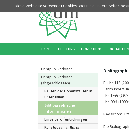
Diese Webseite verwendet Cookies. Wenn Sie unsere Seiten bes
HOME
ÜBER UNS
FORSCHUNG
DIGITAL HU
Printpublikationen
Bibliographi
Printpublikationen
Bis Nr. 113 (20
(abgeschlossen)
Jahrhundert. Inf
Bauten der Hohenstaufen in
- Nr. 1
98 (1974
–
Unteritalien
- Nr. 99ff. (19
Bibliographische
Informationen
Redaktion: Lut
Einzelveröffentlichungen
Die Bibliograp
Kunstgeschichtliche