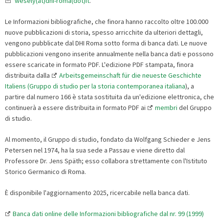
wesely(at)dhi-roma(dot)it
.
Le Informazioni bibliografiche, che finora hanno raccolto oltre 100.000
nuove pubblicazioni di storia, spesso arricchite da ulteriori dettagli,
vengono pubblicate dal DHI Roma sotto forma di banca dati. Le nuove
pubblicazioni vengono inserite annualmente nella banca dati e possono
essere scaricate in formato PDF. L'edizione PDF stampata, finora
distribuita dalla
Arbeitsgemeinschaft für die neueste Geschichte
Italiens (Gruppo di studio per la storia contemporanea italiana
), a
partire dal numero 166 è stata sostituita da un'edizione elettronica, che
continuerà a essere distribuita in formato PDF ai
membri
del Gruppo
di studio.
Al momento, il Gruppo di studio, fondato da Wolfgang Schieder e Jens
Petersen nel 1974, ha la sua sede a Passau e viene diretto dal
Professore Dr. Jens Späth; esso collabora strettamente con l'Istituto
Storico Germanico di Roma
.
È disponibile l'aggiornamento 2025, ricercabile nella banca dati.
Banca dati online delle Informazioni bibliografiche dal nr. 99 (1999)