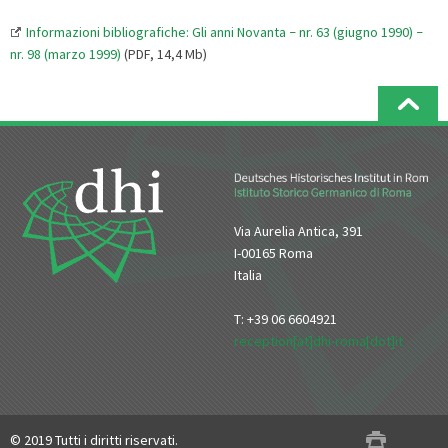
Informazioni bibliografiche: Gli anni Novanta
nr. 63 (giugno 1990)
–
–
nr. 98 (marzo 1999)
(PDF, 14,4 Mb)
Via Aurelia Antica, 391
I-00165 Roma
Italia
T: +39 06 6604921
reception[at]dhi-roma[dot]it
© 2019 Tutti i diritti riservati.