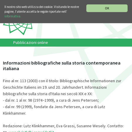
SEZIONE STORIA DELLA MUSICA
DEUTSCH
ENGLISH
Il nostro sito web utilizza dei cookie. Visitando le nostre
OK
pagine, l’utente accetta le regole riportate nell’
informativa.
Pubblicazioni online
Informazioni bibliografiche sulla storia contemporanea
italiana
Fino al nr. 113 (2003) con il titolo: Bibliographische Informationen zur
Geschichte Italiens im 19. und 20. Jahrhundert. Informazioni
bibliografiche sulla storia d'Italia nei secoli XIX e XX:
- dal nr. 1 al nr. 98 (1974
1999), a cura di Jens Petersen;
–
- dal nr. 99 (1999), fondate da Jens Petersen, a cura di Lutz
Klinkhammer.
Redazione: Lutz Klinkhammer, Eva Grassi, Susanne Wesely. Contatto: