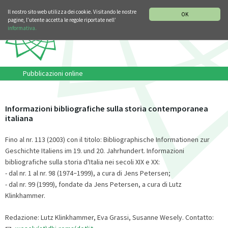
SEZIONE STORIA DELLA MUSICA
DEUTSCH
ENGLISH
Il nostro sito web utilizza dei cookie. Visitando le nostre
OK
pagine, l’utente accetta le regole riportate nell’
informativa.
Pubblicazioni online
Informazioni bibliografiche sulla storia contemporanea
italiana
Fino al nr. 113 (2003) con il titolo: Bibliographische Informationen zur
Geschichte Italiens im 19. und 20. Jahrhundert. Informazioni
bibliografiche sulla storia d'Italia nei secoli XIX e XX:
- dal nr. 1 al nr. 98 (1974
1999), a cura di Jens Petersen;
–
- dal nr. 99 (1999), fondate da Jens Petersen, a cura di Lutz
Klinkhammer.
Redazione: Lutz Klinkhammer, Eva Grassi, Susanne Wesely. Contatto: