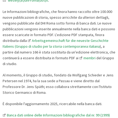
wesely(at)dhi-roma(dot)it
.
Le Informazioni bibliografiche, che finora hanno raccolto oltre 100.000
nuove pubblicazioni di storia, spesso arricchite da ulteriori dettagli,
vengono pubblicate dal DHI Roma sotto forma di banca dati. Le nuove
pubblicazioni vengono inserite annualmente nella banca dati e possono
essere scaricate in formato PDF. L'edizione PDF stampata, finora
distribuita dalla
Arbeitsgemeinschaft für die neueste Geschichte
Italiens (Gruppo di studio per la storia contemporanea italiana
), a
partire dal numero 166 è stata sostituita da un'edizione elettronica, che
continuerà a essere distribuita in formato PDF ai
membri
del Gruppo
di studio.
Al momento, il Gruppo di studio, fondato da Wolfgang Schieder e Jens
Petersen nel 1974, ha la sua sede a Passau e viene diretto dal
Professore Dr. Jens Späth; esso collabora strettamente con l'Istituto
Storico Germanico di Roma
.
È disponibile l'aggiornamento 2025, ricercabile nella banca dati.
Banca dati online delle Informazioni bibliografiche dal nr. 99 (1999)