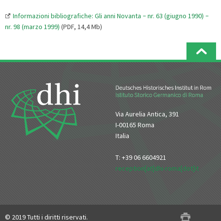
Informazioni bibliografiche: Gli anni Novanta
nr. 63 (giugno 1990)
–
–
nr. 98 (marzo 1999)
(PDF, 14,4 Mb)
Via Aurelia Antica, 391
I-00165 Roma
Italia
T: +39 06 6604921
reception[at]dhi-roma[dot]it
© 2019 Tutti i diritti riservati.