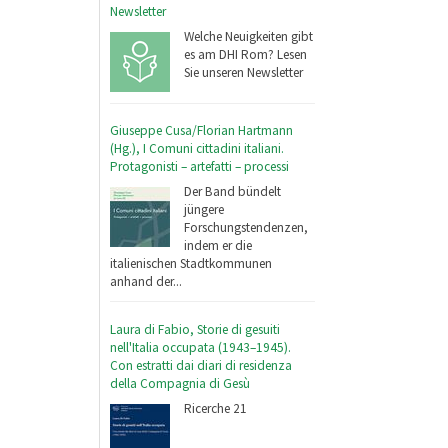
Newsletter
Welche Neuigkeiten gibt
es am DHI Rom? Lesen
Sie unseren Newsletter
Giuseppe Cusa/Florian Hartmann
(Hg.), I Comuni cittadini italiani.
Protagonisti – artefatti – processi
Der Band bündelt
jüngere
Forschungstendenzen,
indem er die
italienischen Stadtkommunen
anhand der...
Laura di Fabio, Storie di gesuiti
nell'Italia occupata (1943–1945).
Con estratti dai diari di residenza
della Compagnia di Gesù
Ricerche 21