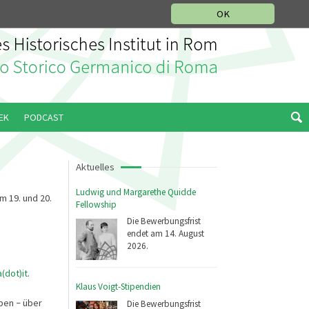
IKGESCHICHTLICHE ABTEILUNG
ITALIANO
ENGLISH
OK
EK
PODCAST
Aktuelles
Ludwig und Margarethe Quidde
m 19. und 20.
Fellowship
Die Bewerbungsfrist
endet am 14. August
2026.
(dot)it
.
Klaus Voigt-Stipendien
aben
über
Die Bewerbungsfrist
–