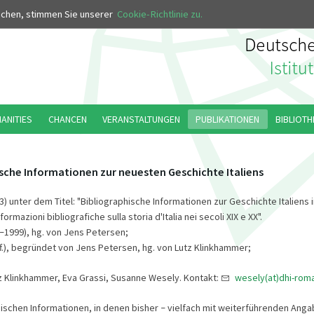
MUS
uchen, stimmen Sie unserer
Cookie-Richtlinie zu.
MANITIES
CHANCEN
VERANSTALTUNGEN
PUBLIKATIONEN
BIBLIOTH
sche Informationen zur neuesten Geschichte Italiens
03) unter dem Titel: "Bibliographische Informationen zur Geschichte Italiens i
ormazioni bibliografiche sulla storia d'Italia nei secoli XIX e XX".
1999), hg. von Jens Petersen;
–
99ff.), begründet von Jens Petersen, hg. von Lutz Klinkhammer;
z Klinkhammer, Eva Grassi, Susanne Wesely. Kontakt:
wesely(at)dhi-roma
hischen Informationen, in denen bisher
vielfach mit weiterführenden Ang
–