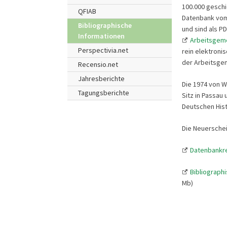
100.000 geschi
QFIAB
Datenbank vom 
Bibliographische
und sind als P
Informationen
Arbeitsgeme
Perspectivia.net
rein elektroni
der Arbeitsgem
Recensio.net
Jahresberichte
Die 1974 von W
Tagungsberichte
Sitz in Passau
Deutschen Hist
Die Neuerschei
Datenbankre
Bibliograph
Mb)