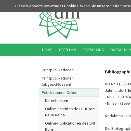
Diese Webseite verwendet Cookies. Wenn Sie unsere Seiten bes
HOME
ÜBER UNS
FORSCHUNG
DIGITAL HU
Printpublikationen
Bibliographi
Printpublikationen
Bis Nr. 113 (20
(abgeschlossen)
Jahrhundert. Inf
Publikationen Online
- Nr. 1
98 (1974
–
Datenbanken
- Nr. 99ff. (19
Online-Schriften des DHI Rom.
Neue Reihe
Redaktion: Lut
Online-Publikationen des DHI
Die Bibliograp
Rom