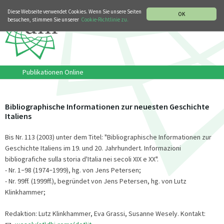
MUSIKGESCHICHTLICHE ABTEILUNG
ITALIANO
ENGLISH
Diese Webseite verwendet Cookies. Wenn Sie unsere Seiten
OK
besuchen, stimmen Sie unserer
Cookie-Richtlinie zu.
Publikationen Online
Bibliographische Informationen zur neuesten Geschichte
Italiens
Bis Nr. 113 (2003) unter dem Titel: "Bibliographische Informationen zur
Geschichte Italiens im 19. und 20. Jahrhundert. Informazioni
bibliografiche sulla storia d'Italia nei secoli XIX e XX".
- Nr. 1
98 (1974
1999), hg. von Jens Petersen;
–
–
- Nr. 99ff. (1999ff.), begründet von Jens Petersen, hg. von Lutz
Klinkhammer;
Redaktion: Lutz Klinkhammer, Eva Grassi, Susanne Wesely. Kontakt: