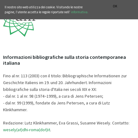
SEZIONE STORIA DELLA MUSICA
DEUTSCH
ENGLISH
OK
Il nostro sito web utilizza dei cookie. Visitando le nostre
pagine, l’utente accetta le regole riportate nell’
informativa.
Informazioni bibliografiche sulla storia contemporanea
italiana
Fino al nr. 113 (2003) con il titolo: Bibliographische Informationen zur
Geschichte Italiens im 19. und 20. Jahrhundert. Informazioni
bibliografiche sulla storia d'Italia nei secoli XIX e XX:
- dal nr. 1 al nr. 98 (1974
1999), a cura di Jens Petersen;
–
- dal nr. 99 (1999), fondate da Jens Petersen, a cura di Lutz
Klinkhammer.
Redazione: Lutz Klinkhammer, Eva Grassi, Susanne Wesely. Contatto:
wesely(at)dhi-roma(dot)it
.