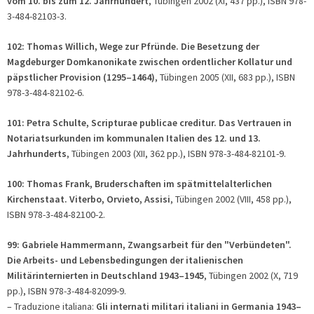
vom 10. bis zum 12. Jahrhundert
, Tübingen 2002 (XI, 437 pp.), ISBN 978-
3-484-82103-3.
102: Thomas Willich, Wege zur Pfründe. Die Besetzung der
Magdeburger Domkanonikate zwischen ordentlicher Kollatur und
päpstlicher Provision (1295–1464)
, Tübingen 2005 (XII, 683 pp.), ISBN
978-3-484-82102-6.
101: Petra Schulte, Scripturae publicae creditur. Das Vertrauen in
Notariatsurkunden im kommunalen Italien des 12. und 13.
Jahrhunderts
, Tübingen 2003 (XII, 362 pp.), ISBN 978-3-484-82101-9.
100: Thomas Frank, Bruderschaften im spätmittelalterlichen
Kirchenstaat. Viterbo, Orvieto, Assisi
, Tübingen 2002 (VIII, 458 pp.),
ISBN 978-3-484-82100-2.
99: Gabriele Hammermann, Zwangsarbeit für den "Verbündeten".
Die Arbeits- und Lebensbedingungen der italienischen
Militärinternierten in Deutschland 1943–1945
, Tübingen 2002 (X, 719
pp.), ISBN 978-3-484-82099-9.
– Traduzione italiana:
Gli internati militari italiani in Germania 1943–