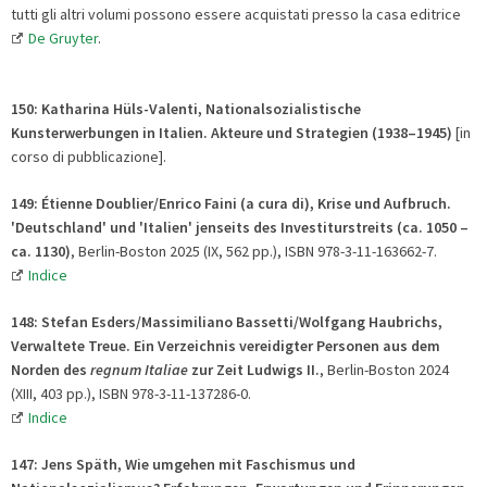
tutti gli altri volumi possono essere acquistati presso la casa editrice
De Gruyter
.
150: Katharina Hüls-Valenti,
Nationalsozialistische
Kunsterwerbungen in Italien.
Akteure und Strategien (1938–1945)
[in
corso di pubblicazione].
149: Étienne Doublier/Enrico Faini (a cura di), Krise und Aufbruch.
'Deutschland' und 'Italien' jenseits des Investiturstreits (ca. 1050 –
ca. 1130)
, Berlin-Boston 2025 (IX, 562 pp.), ISBN 978-3-11-163662-7.
Indice
148: Stefan Esders/Massimiliano Bassetti/Wolfgang Haubrichs,
Verwaltete Treue. Ein Verzeichnis vereidigter Personen aus dem
Norden des
regnum Italiae
zur Zeit Ludwigs II.
, Berlin-Boston 2024
(XIII, 403 pp.), ISBN 978-3-11-137286-0.
Indice
147: Jens Späth, Wie umgehen mit Faschismus und