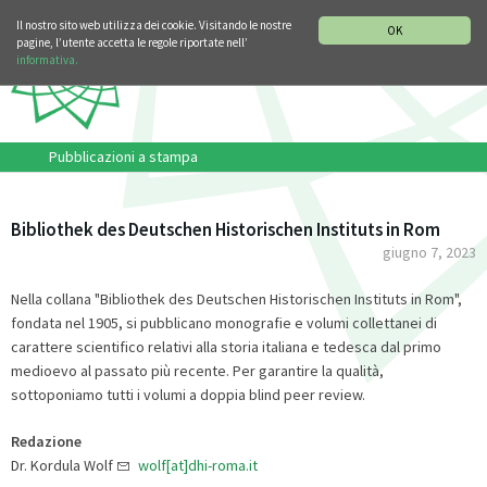
SEZIONE STORIA DELLA MUSICA
DEUTSCH
ENGLISH
Il nostro sito web utilizza dei cookie. Visitando le nostre
OK
pagine, l’utente accetta le regole riportate nell’
informativa.
Pubblicazioni a stampa
Bibliothek des Deutschen Historischen Instituts in Rom
giugno 7, 2023
Nella collana "Bibliothek des Deutschen Historischen Instituts in Rom",
fondata nel 1905, si pubblicano monografie e volumi collettanei di
carattere scientifico relativi alla storia italiana e tedesca dal primo
medioevo al passato più recente. Per garantire la qualità,
sottoponiamo tutti i volumi a doppia blind peer review.
Redazione
Dr. Kordula Wolf
wolf[at]dhi-roma.it