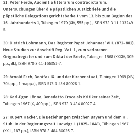
31: Peter Herde, Audientia litterarum contradictarum.
Untersuchungen über die päpstlichen Justizbriefe und die
päpstliche Delegationsgerichtsbarkeit vom 13. bis zum Beginn des
16. Jahrhunderts 1
, Tübingen 1970 (XIV, 555 pp.), ISBN 978-3-11-133249-
9.
30: Dietrich Lohrmann, Das Register Papst Johannes' VIII. (872–882).
Neue Studien zur Abschrift Reg. Vat. 1, zum verlorenen
Originalregister und zum Diktat der Briefe
, Tübingen 1968 (XXXIV, 309
pp., ill.), ISBN 978-3-11-166351-7.
29: Arnold Esch, Bonifaz IX. und der Kirchenstaat
, Tübingen 1969 (XIV,
704 pp., 1 mappa), ISBN 978-3-484-80028-1.
28: Karl-Egon Lönne, Benedetto Croce als Kritiker seiner Zeit
,
Tübingen 1967 (X, 400 pp.), ISBN 978-3-484-80027-4.
27: Rupert Hacker, Die Beziehungen zwischen Bayern und dem HI.
Stuhl in der Regierungszeit Ludwigs I. (1825–1848)
, Tübingen 1967
(XXIII, 187 pp.), ISBN 978-3-484-80026-7.