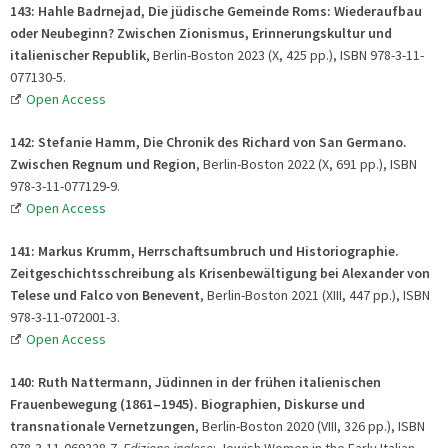
143: Hahle Badrnejad, Die jüdische Gemeinde Roms: Wiederaufbau
oder Neubeginn? Zwischen Zionismus, Erinnerungskultur und
italienischer Republik
, Berlin-Boston 2023 (X, 425 pp.), ISBN 978-3-11-
077130-5.
Open Access
142: Stefanie Hamm, Die Chronik des Richard von San Germano.
Zwischen Regnum und Region
, Berlin-Boston 2022 (X, 691 pp.), ISBN
978-3-11-077129-9.
Open Access
141: Markus Krumm, Herrschaftsumbruch und Historiographie.
Zeitgeschichtsschreibung als Krisenbewältigung bei Alexander von
Telese und Falco von Benevent
, Berlin-Boston 2021 (XIII, 447 pp.), ISBN
978-3-11-072001-3.
Open Access
140: Ruth Nattermann, Jüdinnen in der frühen italienischen
Frauenbewegung (1861–1945). Biographien, Diskurse und
transnationale Vernetzungen
, Berlin-Boston 2020 (VIII, 326 pp.), ISBN
978-3-11-069328-7.
Edizione inglese
: Jewish Women in the Early Italian