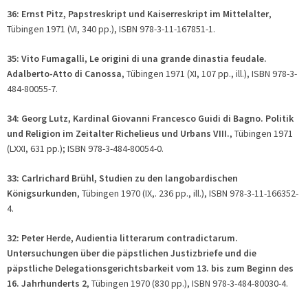
36: Ernst Pitz, Papstreskript und Kaiserreskript im Mittelalter
,
Tübingen 1971 (VI, 340 pp.), ISBN 978-3-11-167851-1.
35: Vito Fumagalli, Le origini di una grande dinastia feudale.
Adalberto-Atto di Canossa
, Tübingen 1971 (XI, 107 pp., ill.), ISBN 978-3-
484-80055-7.
34: Georg Lutz, Kardinal Giovanni Francesco Guidi di Bagno. Politik
und Religion im Zeitalter Richelieus und Urbans VIII.
, Tübingen 1971
(LXXI, 631 pp.); ISBN 978-3-484-80054-0.
33: Carlrichard Brühl, Studien zu den langobardischen
Königsurkunden
, Tübingen 1970 (IX,. 236 pp., ill.), ISBN 978-3-11-166352-
4.
32: Peter Herde, Audientia litterarum contradictarum.
Untersuchungen über die päpstlichen Justizbriefe und die
päpstliche Delegationsgerichtsbarkeit vom 13. bis zum Beginn des
16. Jahrhunderts 2
, Tübingen 1970 (830 pp.), ISBN 978-3-484-80030-4.