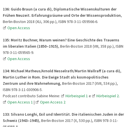
136: Guido Braun (a cura di), Diplomatische Wissenskulturen der
Frühen Neuzeit. Erfahrungsräume und Orte der Wissensproduktion
,
Berlin-Boston 2018 (XLI, 306 pp.), ISBN 978-3-11-059566-6.
Open Access
135: Moritz Buchner, Warum weinen? Eine Geschichte des Trauerns
im liberalen Italien (1850–1915)
, Berlin-Boston 2018 (VIII, 358 pp.), ISBN
978-3-11-059565-9.
Open Access
134: Michael Matheus/Arnold Nesselrath/Martin Wallraff (a cura di),
Martin Luther in Rom.
Die Ewige Stadt als kosmopolitisches
Zentrum und ihre Wahrnehmung
, Berlin-Boston 2017 (XVII, 534 pp.),
ISBN 978-3-11-030906-5.
Podcast contributo Sabine Meine:
Hörbeispiel 1
e
Hörbeispiel 2
.
Open Access 1
|
Open Access 2
133: Silvano Longhi, Exil und Identität. Die italienischen Juden in der
Schweiz
(1943–1945)
, Berlin-Boston 2017 (X, 530 pp.), ISBN 978-3-11-
054088-8.