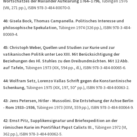
Wortschatzes der Mailänder Aufklärung 1764–1796
, Tübingen 1976
(VIII, 271 pp.), ISBN 978-3-484-80070-0.
46: Gisela Bock, Thomas Campanella. Politisches Interesse und
philosophische Spekulation
, Tübingen 1974 (326 pp.), ISBN 978-3-484-
80069-4.
45: Christoph Weber, Quellen und Studien zur Kurie und zur
vatikanischen Politik unter Leo XIII. Mit Berücksichtigung der
Beziehungen des Hl. Stuhles zu den Dreibundmächten.
Mit 12 Abb.
auf Tafeln
, Tübingen 1973 (XIX, 594 pp., ill.), ISBN 978-3-484-80065-6.
44: Wolfram Setz, Lorenzo Vallas Schrift gegen die Konstantinische
Schenkung
, Tübingen 1975 (XIX, 197, 50* pp.), ISBN 978-3-484-80063-2.
43: Jens Petersen, Hitler - Mussolini. Die Entstehung der Achse Berlin
- Rom 1933–1936
, Tübingen 1973 (XXVI, 559 pp.), ISBN 978-3-484-80064-9.
42: Ernst Pitz, Supplikensignatur und Briefexpedition an der
römischen Kurie im Pontifikat Papst Calixts III.
, Tübingen 1972 (VI,
362 pp.), ISBN 978-3-484-80062-5.