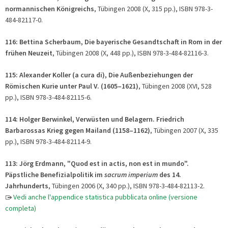
normannischen Königreichs
, Tübingen 2008 (X, 315 pp.), ISBN 978-3-
484-82117-0.
116: Bettina Scherbaum, Die bayerische Gesandtschaft in Rom in der
frühen Neuzeit
, Tübingen 2008 (X, 448 pp.), ISBN 978-3-484-82116-3.
115: Alexander Koller (a cura di), Die Außenbeziehungen der
Römischen Kurie unter Paul V. (1605–1621)
, Tübingen 2008 (XVI, 528
pp.), ISBN 978-3-484-82115-6.
114: Holger Berwinkel, Verwüsten und Belagern. Friedrich
Barbarossas Krieg gegen Mailand (1158–1162)
, Tübingen 2007 (X, 335
pp.), ISBN 978-3-484-82114-9.
113: Jörg Erdmann, "Quod est in actis, non est in mundo".
Päpstliche Benefizialpolitik im
sacrum imperium
des 14.
Jahrhunderts
, Tübingen 2006 (X, 340 pp.), ISBN 978-3-484-82113-2.
Vedi anche l'appendice statistica pubblicata online (versione
completa)