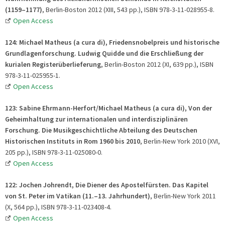
(1159–1177)
, Berlin-Boston 2012 (XIII, 543 pp.), ISBN 978-3-11-028955-8.
Open Access
124: Michael Matheus (a cura di), Friedensnobelpreis und historische
Grundlagenforschung. Ludwig Quidde und die Erschließung der
kurialen Registerüberlieferung
, Berlin-Boston 2012 (XI, 639 pp.), ISBN
978-3-11-025955-1.
Open Access
123:
Sabine Ehrmann-Herfort/
Michael Matheus (a cura di), Von der
Geheimhaltung zur internationalen und interdisziplinären
Forschung. Die Musikgeschichtliche Abteilung des Deutschen
Historischen Instituts in Rom 1960 bis 2010
, Berlin-New York 2010 (XVI,
205 pp.), ISBN 978-3-11-025080-0.
Open Access
122: Jochen Johrendt, Die Diener des Apostelfürsten. Das Kapitel
von St. Peter im Vatikan (11.–13. Jahrhundert)
, Berlin-New York 2011
(X, 564 pp.), ISBN 978-3-11-023408-4.
Open Access