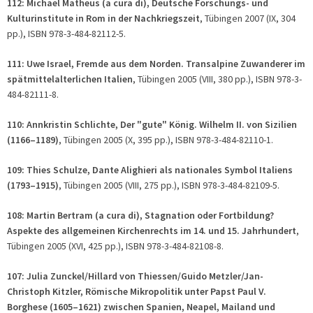
112: Michael Matheus (
a cura di
), Deutsche Forschungs- und
Kulturinstitute in Rom in der Nachkriegszeit
, Tübingen 2007 (IX, 304
pp.), ISBN 978-3-484-82112-5.
111: Uwe Israel, Fremde aus dem Norden. Transalpine Zuwanderer im
spätmittelalterlichen Italien
, Tübingen 2005 (VIII, 380 pp.), ISBN 978-3-
484-82111-8.
110: Annkristin Schlichte, Der "gute" König. Wilhelm II. von Sizilien
(1166–1189)
, Tübingen 2005 (X, 395 pp.), ISBN 978-3-484-82110-1.
109: Thies Schulze, Dante Alighieri als nationales Symbol Italiens
(1793–1915)
, Tübingen 2005 (VIII, 275 pp.), ISBN 978-3-484-82109-5.
108: Martin Bertram (
a cura di
), Stagnation oder Fortbildung?
Aspekte des allgemeinen Kirchenrechts im 14. und 15. Jahrhundert
,
Tübingen 2005 (XVI, 425 pp.), ISBN 978-3-484-82108-8.
107: Julia Zunckel/Hillard von Thiessen/Guido Metzler/Jan-
Christoph Kitzler, Römische Mikropolitik unter Papst Paul V.
Borghese (1605–1621) zwischen Spanien, Neapel, Mailand und