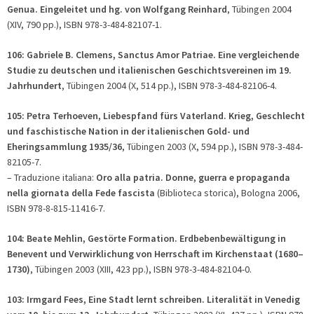
Genua. Eingeleitet und hg. von Wolfgang Reinhard
, Tübingen 2004
(XIV, 790 pp.), ISBN 978-3-484-82107-1.
106: Gabriele B. Clemens, Sanctus Amor Patriae. Eine vergleichende
Studie zu deutschen und italienischen Geschichtsvereinen im 19.
Jahrhundert
, Tübingen 2004 (X, 514 pp.), ISBN 978-3-484-82106-4.
105: Petra Terhoeven, Liebespfand fürs Vaterland. Krieg, Geschlecht
und faschistische Nation in der italienischen Gold- und
Eheringsammlung 1935/36
, Tübingen 2003 (X, 594 pp.), ISBN 978-3-484-
82105-7.
– Traduzione italiana:
Oro alla patria. Donne, guerra e propaganda
nella giornata della Fede fascista
(Biblioteca storica), Bologna 2006,
ISBN 978-8-815-11416-7.
104: Beate Mehlin, Gestörte Formation. Erdbebenbewältigung in
Benevent und Verwirklichung von Herrschaft im Kirchenstaat (1680–
1730)
, Tübingen 2003 (XIII, 423 pp.), ISBN 978-3-484-82104-0.
103: Irmgard Fees, Eine Stadt lernt schreiben. Literalität in Venedig