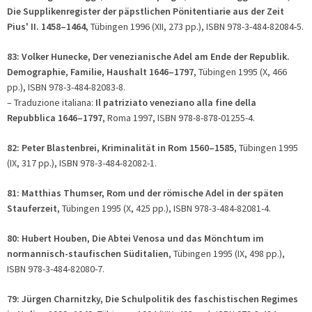
Die Supplikenregister der päpstlichen Pönitentiarie aus der Zeit
Pius' II. 1458–1464
, Tübingen 1996 (XII, 273 pp.), ISBN 978-3-484-82084-5.
83: Volker Hunecke, Der venezianische Adel am Ende der Republik.
Demographie, Familie, Haushalt 1646–1797
, Tübingen 1995 (X, 466
pp.), ISBN 978-3-484-82083-8.
– Traduzione italiana:
Il patriziato veneziano alla fine della
Repubblica 1646–1797
, Roma 1997, ISBN 978-8-878-01255-4.
82: Peter Blastenbrei, Kriminalität in Rom 1560–1585
, Tübingen 1995
(IX, 317 pp.), ISBN 978-3-484-82082-1.
81: Matthias Thumser, Rom und der römische Adel in der späten
Stauferzeit,
Tübingen 1995 (X, 425 pp.), ISBN 978-3-484-82081-4.
80: Hubert Houben, Die Abtei Venosa und das Mönchtum im
normannisch-staufischen Süditalien
, Tübingen 1995 (IX, 498 pp.),
ISBN 978-3-484-82080-7.
79: Jürgen Charnitzky, Die Schulpolitik des faschistischen Regimes