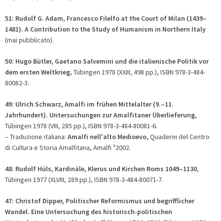
51: Rudolf G. Adam, Francesco Filelfo at the Court of Milan (1439–
1481). A Contribution to the Study of Humanism in Northern Italy
(mai pubblicato).
50: Hugo Bütler, Gaetano Salvemini und die italienische Politik vor
dem ersten Weltkrieg
, Tübingen 1978 (XXIII, 498 pp.), ISBN 978-3-484-
80082-3.
49: Ulrich Schwarz, Amalfi im frühen Mittelalter (9.–11.
Jahrhundert). Untersuchungen zur Amalfitaner Überlieferung
,
Tübingen 1978 (VIII, 285 pp.), ISBN 978-3-484-80081-6.
– Traduzione italiana:
Amalfi nell'alto Medioevo
, Quaderni del Centro
di Cultura e Storia Amalfitana, Amalfi ³2002.
48: Rudolf Hüls, Kardinäle, Klerus und Kirchen Roms 1049–1130
,
Tübingen 1977 (XLVIII, 289 pp.), ISBN 978-3-484-80071-7.
47: Christof Dipper, Politischer Reformismus und begrifflicher
Wandel. Eine Untersuchung des historisch-politischen