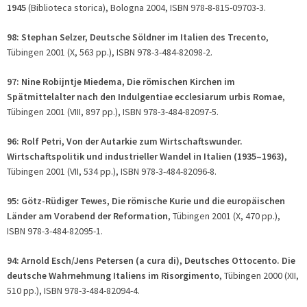
1945
(Biblioteca storica), Bologna 2004, ISBN 978-8-815-09703-3.
98: Stephan Selzer, Deutsche Söldner im Italien des Trecento
,
Tübingen 2001 (X, 563 pp.), ISBN 978-3-484-82098-2.
97: Nine Robijntje Miedema, Die römischen Kirchen im
Spätmittelalter nach den Indulgentiae ecclesiarum urbis Romae
,
Tübingen 2001 (VIII, 897 pp.), ISBN 978-3-484-82097-5.
96: Rolf Petri, Von der Autarkie zum Wirtschaftswunder.
Wirtschaftspolitik und industrieller Wandel in Italien (1935–1963)
,
Tübingen 2001 (VII, 534 pp.), ISBN 978-3-484-82096-8.
95: Götz-Rüdiger Tewes, Die römische Kurie und die europäischen
Länder am Vorabend der Reformation
, Tübingen 2001 (X, 470 pp.),
ISBN 978-3-484-82095-1.
94: Arnold Esch/Jens Petersen (
a cura di)
, Deutsches Ottocento. Die
deutsche Wahrnehmung Italiens im Risorgimento
, Tübingen 2000 (XII,
510 pp.), ISBN 978-3-484-82094-4.