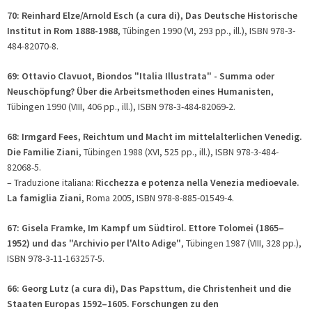
70: Reinhard Elze/Arnold Esch (
a cura di
), Das Deutsche Historische
Institut in Rom 1888-1988
, Tübingen 1990 (VI, 293 pp., ill.), ISBN 978-3-
484-82070-8.
69: Ottavio Clavuot, Biondos "Italia Illustrata" - Summa oder
Neuschöpfung? Über die Arbeitsmethoden eines Humanisten
,
Tübingen 1990 (VIII, 406 pp., ill.), ISBN 978-3-484-82069-2.
68: Irmgard Fees, Reichtum und Macht im mittelalterlichen Venedig.
Die Familie Ziani
, Tübingen 1988 (XVI, 525 pp., ill.), ISBN 978-3-484-
82068-5.
– Traduzione italiana:
Ricchezza e potenza nella Venezia medioevale.
La famiglia Ziani
, Roma 2005, ISBN 978-8-885-01549-4.
67: Gisela Framke, Im Kampf um Südtirol. Ettore Tolomei (1865–
1952) und das "Archivio per l'Alto Adige"
, Tübingen 1987 (VIII, 328 pp.),
ISBN 978-3-11-163257-5.
66: Georg Lutz (a cura di), Das Papsttum, die Christenheit und die
Staaten Europas 1592–1605. Forschungen zu den