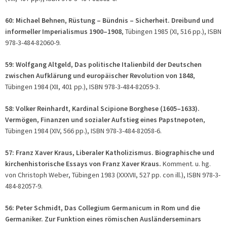
60: Michael Behnen, Rüstung – Bündnis – Sicherheit. Dreibund und
informeller Imperialismus 1900–1908
, Tübingen 1985 (XI, 516 pp.), ISBN
978-3-484-82060-9.
59: Wolfgang Altgeld, Das politische Italienbild der Deutschen
zwischen Aufklärung und europäischer Revolution von 1848
,
Tübingen 1984 (XII, 401 pp.), ISBN 978-3-484-82059-3.
58: Volker Reinhardt, Kardinal Scipione Borghese (1605–1633).
Vermögen, Finanzen und sozialer Aufstieg eines Papstnepoten
,
Tübingen 1984 (XIV, 566 pp.), ISBN 978-3-484-82058-6.
57: Franz Xaver Kraus, Liberaler Katholizismus. Biographische und
kirchenhistorische Essays von Franz Xaver Kraus.
Komment. u. hg.
von Christoph Weber, Tübingen 1983 (XXXVII, 527 pp. con ill.), ISBN 978-3-
484-82057-9.
56: Peter Schmidt, Das Collegium Germanicum in Rom und die
Germaniker. Zur Funktion eines römischen Ausländerseminars