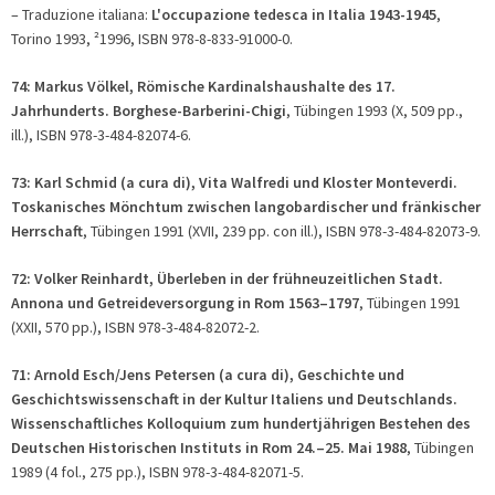
– Traduzione italiana:
L'occupazione tedesca in Italia 1943-1945
,
Torino 1993, ²1996, ISBN 978-8-833-91000-0.
74: Markus Völkel, Römische Kardinalshaushalte des 17.
Jahrhunderts. Borghese-Barberini-Chigi
, Tübingen 1993 (X, 509 pp.,
ill.), ISBN 978-3-484-82074-6.
73: Karl Schmid (
a cura di
), Vita Walfredi und Kloster Monteverdi.
Toskanisches Mönchtum zwischen langobardischer und fränkischer
Herrschaft
, Tübingen 1991 (XVII, 239 pp. con ill.), ISBN 978-3-484-82073-9.
72: Volker Reinhardt, Überleben in der frühneuzeitlichen Stadt.
Annona und Getreideversorgung in Rom 1563–1797
, Tübingen 1991
(XXII, 570 pp.), ISBN 978-3-484-82072-2.
71: Arnold Esch/Jens Petersen (
a cura di
), Geschichte und
Geschichtswissenschaft in der Kultur Italiens und Deutschlands.
Wissenschaftliches Kolloquium zum hundertjährigen Bestehen des
Deutschen Historischen Instituts in Rom 24.–25. Mai 1988
, Tübingen
1989 (4 fol., 275 pp.), ISBN 978-3-484-82071-5.