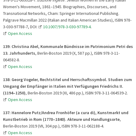
Women's Movement, 1861–1945. Biographies, Discourses, and
Transnational Networks, Cham: Springer International Publishing.
Palgrave Macmillan 2022 (Italian and Italian American Studies), ISBN 978-
3-030-97788-7, DOI:
10.1007/978-3-030-97789-4
.
Open Access
139: Christina Abel, Kommunale Bündnisse im Patrimonium Petri des
13. Jahrhunderts
, Berlin-Boston 2019 (X, 587 pp.), ISBN 978-3-11-
064582-8.
Open Access
138: Georg Vogeler,
Rechtstitel und Herrschaftssymbol.
Studien zum
Umgang der Empfänger
in Italien mit Verfügungen
Friedrichs II.
(1194
–1250)
, Berlin-Boston 2019 (XI, 486 pp.), ISBN 978-3-11-064539-2.
Open Access
137: Hannelore Putz/Andrea Fronhöfer (a cura di), Kunstmarkt und
Kunstbetrieb in Rom (1770
–1840). Akteure und Handlungsorte
,
Berlin-Boston 2019 (VII, 304 pp.), ISBN 978-3-11-062188-4.
Open Access