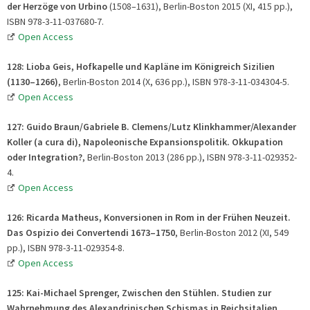
der Herzöge von Urbino
(1508–1631), Berlin-Boston 2015 (XI, 415 pp.),
ISBN 978-3-11-037680-7.
Open Access
128: Lioba Geis, Hofkapelle und Kapläne im Königreich Sizilien
(1130–1266)
, Berlin-Boston 2014 (X, 636 pp.), ISBN 978-3-11-034304-5.
Open Access
127: Guido Braun/Gabriele B. Clemens/Lutz Klinkhammer/Alexander
Koller (a cura di), Napoleonische Expansionspolitik. Okkupation
oder Integration?
, Berlin-Boston 2013 (286 pp.), ISBN 978-3-11-029352-
4.
Open Access
126: Ricarda Matheus, Konversionen in Rom in der Frühen Neuzeit.
Das Ospizio dei Convertendi 1673–1750
, Berlin-Boston 2012 (XI, 549
pp.), ISBN 978-3-11-029354-8.
Open Access
125: Kai-Michael Sprenger, Zwischen den Stühlen. Studien zur
Wahrnehmung des Alexandrinischen Schismas in Reichsitalien