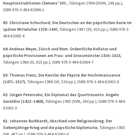
Hauptinstruktionen Clemens' VIII.
, Tübingen 1994 (XXVIII, 248 pp.),
ISBN 978-3-484-82066-1.
65: Christiane Schuchard, Die Deutschen an der päpstlichen Kurie im
späten Mittelalter 1378–1447
, Tübingen 1987 (XV, 423 pp.), ISBN 978-3-
484-82065-4.
64: Andreas Meyer, Zürich und Rom. Ordentliche Kollatur und
päpstliche Provisionen am Frau- und Grossmünster 1316–1523
,
Tübingen 1986 (XI, 625 pp.), ISBN 978-3-484-82064-7.
63: Thomas Frenz, Die Kanzlei der Päpste der Hochrenaissance
(1471–1527)
, Tübingen 1986 (VII, 526 pp.), ISBN 978-3-484-82063-0.
62: Jürgen Petersohn, Ein Diplomat des Quattrocento. Angelo
Geraldini (1422–1468)
, Tübingen 1985 (XVIII, 384 pp.), ISBN 978-3-484-
82062-3.
61: Johannes Burkhardt, Abschied vom Religionskrieg. Der
Siebenjährige Krieg und die päpstliche Diplomatie
, Tübingen 1985
(VIII, 487 pp.), ISBN 978-3-484-82061-6.