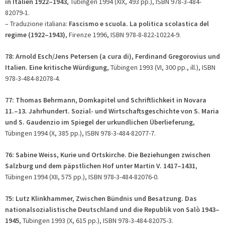
in Italien 1922–1943
, Tübingen 1994 (XIX, 493 pp.), ISBN 978-3-484-
82079-1.
– Traduzione italiana:
Fascismo e scuola. La politica scolastica del
regime (1922–1943)
, Firenze 1996, ISBN 978-8-822-10224-9.
78: Arnold Esch/Jens Petersen (
a cura di
), Ferdinand Gregorovius und
Italien. Eine kritische Würdigung
, Tübingen 1993 (VI, 300 pp., ill.), ISBN
978-3-484-82078-4.
77: Thomas Behrmann, Domkapitel und Schriftlichkeit in Novara
11.–13. Jahrhundert. Sozial- und Wirtschaftsgeschichte von S. Maria
und S. Gaudenzio im Spiegel der urkundlichen Überlieferung
,
Tübingen 1994 (X, 385 pp.), ISBN 978-3-484-82077-7.
76: Sabine Weiss, Kurie und Ortskirche. Die Beziehungen zwischen
Salzburg und dem päpstlichen Hof unter Martin V. 1417–1431
,
Tübingen 1994 (XII, 575 pp.), ISBN 978-3-484-82076-0.
75: Lutz Klinkhammer, Zwischen Bündnis und Besatzung. Das
nationalsozialistische Deutschland und die Republik von Salò 1943–
1945
, Tübingen 1993 (X, 615 pp.), ISBN 978-3-484-82075-3.