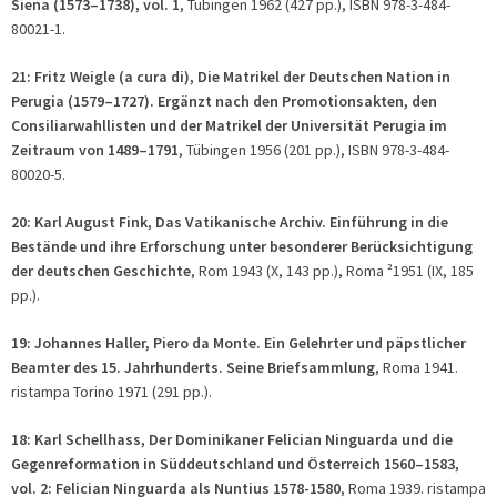
Siena (1573–1738), vol. 1
, Tübingen 1962 (427 pp.), ISBN 978-3-484-
80021-1.
21: Fritz Weigle (
a cura di
), Die Matrikel der Deutschen Nation in
Perugia (1579–1727). Ergänzt nach den Promotionsakten, den
Consiliarwahllisten und der Matrikel der Universität Perugia im
Zeitraum von 1489–1791
, Tübingen 1956 (201 pp.), ISBN 978-3-484-
80020-5.
20: Karl August Fink, Das Vatikanische Archiv. Einführung in die
Bestände und ihre Erforschung unter besonderer Berücksichtigung
der deutschen Geschichte
, Rom 1943 (X, 143 pp.), Roma ²1951 (IX, 185
pp.).
19: Johannes Haller, Piero da Monte. Ein Gelehrter und päpstlicher
Beamter des 15. Jahrhunderts. Seine Briefsammlung
, Roma 1941.
ristampa Torino 1971 (291 pp.).
18: Karl Schellhass, Der Dominikaner Felician Ninguarda und die
Gegenreformation in Süddeutschland und Österreich 1560–1583,
vol. 2: Felician Ninguarda als Nuntius 1578-1580
, Roma 1939. ristampa