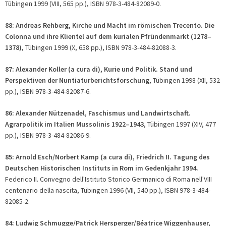
Tübingen 1999 (VIII, 565 pp.), ISBN 978-3-484-82089-0.
88: Andreas Rehberg, Kirche und Macht im römischen Trecento. Die
Colonna und ihre Klientel auf dem kurialen Pfründenmarkt (1278–
1378)
, Tübingen 1999 (X, 658 pp.), ISBN 978-3-484-82088-3.
87: Alexander Koller (
a cura di
), Kurie und Politik. Stand und
Perspektiven der Nuntiaturberichtsforschung
, Tübingen 1998 (XII, 532
pp.), ISBN 978-3-484-82087-6.
86: Alexander Nützenadel, Faschismus und Landwirtschaft.
Agrarpolitik im Italien Mussolinis 1922–1943
, Tübingen 1997 (XIV, 477
pp.), ISBN 978-3-484-82086-9.
85: Arnold Esch/Norbert Kamp (
a cura di
), Friedrich II. Tagung des
Deutschen Historischen Instituts in Rom im Gedenkjahr 1994.
Federico II. Convegno dell'Istituto Storico Germanico di Roma nell'VIII
centenario della nascita, Tübingen 1996 (VII, 540 pp.), ISBN 978-3-484-
82085-2.
84: Ludwig Schmugge/Patrick Hersperger/Béatrice Wiggenhauser,