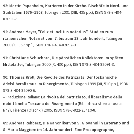
93: Martin Papenheim, Karrieren in der Kirche. Bischöfe in Nord- und
Süditalien 1676–1903
, Tübingen 2001 (XIII, 435 pp.), ISBN 978-3-484-
82093-7.
92: Andreas Meyer, "Felix et inclitus notarius". Studien zum
italienischen Notariat vom 7. bis zum 13. Jahrhundert
, Tübingen
2000 (XI, 857 pp.), ISBN 978-3-484-82092-0.
91: Christiane Schuchard, Die päpstlichen Kollektoren im späten
Mittelalter
,
Tübingen 2000 (X, 430 pp.), ISBN 978-3-484-82091-3.
90: Thomas Kroll, Die Revolte des Patriziats. Der toskanische
Adelsliberalismus im Risorgimento
, Tübingen 1999 (XII, 510 pp.), ISBN
978-3-484-82090-6.
– Traduzione italiana:
La rivolta del patriziato, Il liberalismo della
nobiltà nella Toscana del Risorgimento
(Biblioteca storica toscana
I/47), Firenze (Olschki) 2005, ISBN 978-8-822-25410-8.
89: Andreas Rehberg, Die Kanoniker von S. Giovanni in Laterano und
S. Maria Maggiore im 14. Jahrhundert. Eine Prosopographie
,