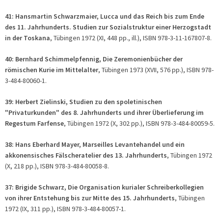
41: Hansmartin Schwarzmaier, Lucca und das Reich bis zum Ende
des 11. Jahrhunderts. Studien zur Sozialstruktur einer Herzogstadt
in der Toskana
, Tübingen 1972 (XI, 448 pp., ill.), ISBN 978-3-11-167807-8.
40: Bernhard Schimmelpfennig, Die Zeremonienbücher der
römischen Kurie im Mittelalter
, Tübingen 1973 (XVII, 576 pp.), ISBN 978-
3-484-80060-1.
39: Herbert Zielinski, Studien zu den spoletinischen
"Privaturkunden" des 8. Jahrhunderts und ihrer Überlieferung im
Regestum Farfense
, Tübingen 1972 (X, 302 pp.), ISBN 978-3-484-80059-5.
38: Hans Eberhard Mayer, Marseilles Levantehandel und ein
akkonensisches Fälscheratelier des 13. Jahrhunderts
, Tübingen 1972
(X, 218 pp.), ISBN 978-3-484-80058-8.
37: Brigide Schwarz, Die Organisation kurialer Schreiberkollegien
von ihrer Entstehung bis zur Mitte des 15. Jahrhunderts
, Tübingen
1972 (IX, 311 pp.), ISBN 978-3-484-80057-1.