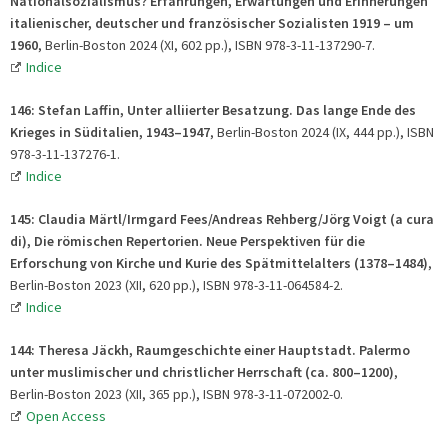
Nationalsozialismus? Erfahrungen, Erwartungen und Erinnerungen
italienischer, deutscher und französischer Sozialisten 1919 – um
1960
, Berlin-Boston 2024 (XI, 602 pp.), ISBN 978-3-11-137290-7.
Indice
146: Stefan Laffin, Unter alliierter Besatzung. Das lange Ende des
Krieges in Süditalien, 1943–1947
, Berlin-Boston 2024 (IX, 444 pp.), ISBN
978-3-11-137276-1.
Indice
145: Claudia Märtl/Irmgard Fees/Andreas Rehberg/Jörg Voigt (a cura
di), Die römischen Repertorien. Neue Perspektiven für die
Erforschung von Kirche und Kurie des Spätmittelalters (1378–1484)
,
Berlin-Boston 2023 (XII, 620 pp.), ISBN 978-3-11-064584-2.
Indice
144: Theresa Jäckh,
Raumgeschichte einer Hauptstadt. Palermo
unter muslimischer und christlicher Herrschaft (ca. 800–1200)
,
Berlin-Boston 2023 (XII, 365 pp.), ISBN 978-3-11-072002-0.
Open Access