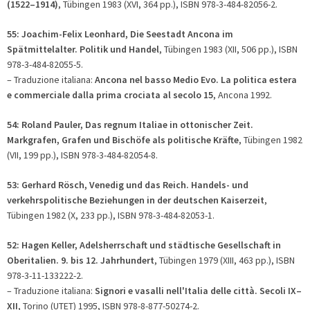
(1522–1914)
, Tübingen 1983 (XVI, 364 pp.), ISBN 978-3-484-82056-2.
55: Joachim-Felix Leonhard, Die Seestadt Ancona im
Spätmittelalter. Politik und Handel
, Tübingen 1983 (XII, 506 pp.), ISBN
978-3-484-82055-5.
– Traduzione italiana:
Ancona nel basso Medio Evo. La politica estera
e commerciale dalla prima crociata al secolo 15
, Ancona 1992.
54: Roland Pauler, Das regnum Italiae in ottonischer Zeit.
Markgrafen, Grafen und Bischöfe als politische Kräfte
, Tübingen 1982
(VII, 199 pp.), ISBN 978-3-484-82054-8.
53: Gerhard Rösch, Venedig und das Reich. Handels- und
verkehrspolitische Beziehungen in der deutschen Kaiserzeit
,
Tübingen 1982 (X, 233 pp.), ISBN 978-3-484-82053-1.
52: Hagen Keller, Adelsherrschaft und städtische Gesellschaft in
Oberitalien. 9. bis 12. Jahrhundert
, Tübingen 1979 (XIII, 463 pp.), ISBN
978-3-11-133222-2.
– Traduzione italiana:
Signori e vasalli nell'Italia delle città. Secoli IX–
XII
, Torino (UTET) 1995, ISBN 978-8-877-50274-2.