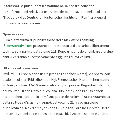
Interessati a pubblicare un volume nella nostra collana?
Per informazioni relative a un'eventuale pubblicazione nella collana
"Bibliothek des Deutschen Historischen Instituts in Rom" si prega di
rivolgersi alla redazione.
Open access
Sulla piattaforma di pubblicazione della Max Weber Stiftung
perspectivia.net
possono essere consultati e scaricati liberamente
tutti i testi a partire dal volume 121. Dopo un periodo di embargo di due
anni vi verranno successivamente aggiunti i nuovi volumi.
Ulteriori informazioni
I volumi 1–13 sono sono usciti presso Loescher (Roma), e apparsi con il
titolo di collana "Bibliothek des Kgl. Preussischen Historischen Instituts
in Rom"; i volumi 14–20 sono stati stampati presso Regenberg (Roma),
dal volume 18 con il titolo di collana "Bibliothek des Preussischen
Historischen Instituts in Rom". Una parte dei volumi è stata ristampata
dalla Bottega d'Erasmo (Torino). Dal volume 21 la collana viene
pubblicata dal Max Niemeyer Verlag (Tübingen), ora De Gruyter (Berlin-
Boston). I volumi 1–8 e 10–20 sono esauriti, il volume 51 non è uscito;