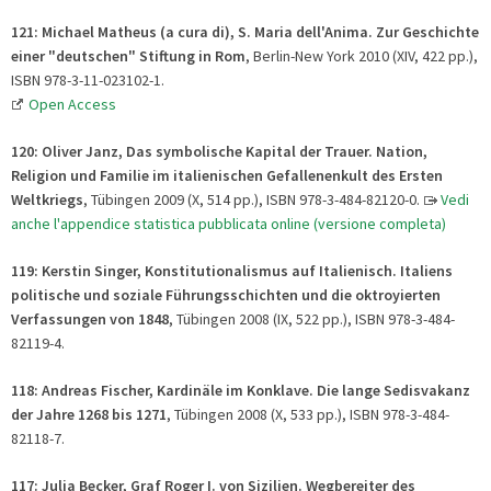
121: Michael Matheus (a cura di), S. Maria dell'Anima. Zur Geschichte
einer "deutschen" Stiftung in Rom
, Berlin-New York 2010 (XIV, 422 pp.),
ISBN 978-3-11-023102-1.
Open Access
120: Oliver Janz, Das symbolische Kapital der Trauer. Nation,
Religion und Familie im italienischen Gefallenenkult des Ersten
Weltkriegs
, Tübingen 2009 (X, 514 pp.), ISBN 978-3-484-82120-0.
Vedi
anche l'appendice statistica pubblicata online (versione completa)
119: Kerstin Singer, Konstitutionalismus auf Italienisch. Italiens
politische und soziale Führungsschichten und die oktroyierten
Verfassungen von 1848
, Tübingen 2008 (IX, 522 pp.), ISBN 978-3-484-
82119-4.
118: Andreas Fischer, Kardinäle im Konklave. Die lange Sedisvakanz
der Jahre 1268 bis 1271
, Tübingen 2008 (X, 533 pp.), ISBN 978-3-484-
82118-7.
117: Julia Becker, Graf Roger I. von Sizilien. Wegbereiter des