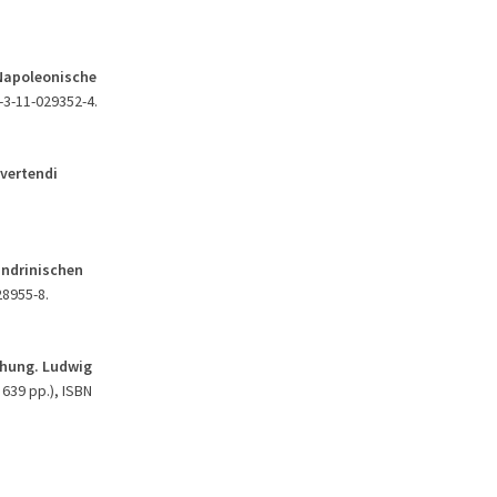
 Napoleonische
8-3-11-029352-4.
nvertendi
andrinischen
28955-8.
chung. Ludwig
 639 pp.), ISBN