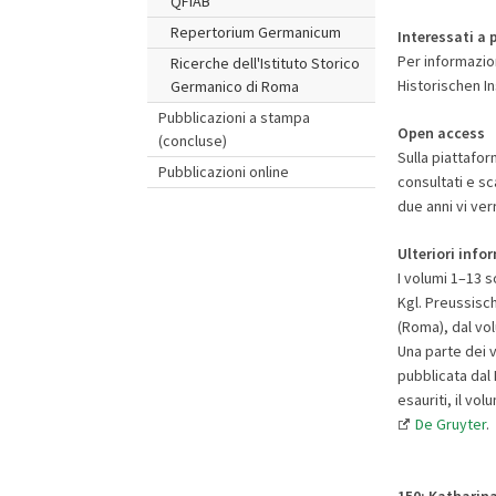
QFIAB
Repertorium Germanicum
Interessati a 
Per informazio
Ricerche dell'Istituto Storico
Historischen In
Germanico di Roma
Pubblicazioni a stampa
Open access
(concluse)
Sulla piattafo
Pubblicazioni online
consultati e sc
due anni vi ve
Ulteriori info
I volumi 1–13 s
Kgl. Preussisc
(Roma), dal vol
Una parte dei v
pubblicata dal
esauriti, il vo
De Gruyter
.
150: Katharin