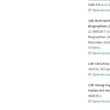
ISBN 978-3-11-
Open Acces
140: Ruth Nat
Biographien, 
11-069328-7.
Ed
Biographies, D
Macmillan 2022 
97789-4
.
Open Acces
139: Christin
2019 (X, 587 pp
Open Acces
138: Georg Vog
Italien mit V
064539-2.
Open Acces