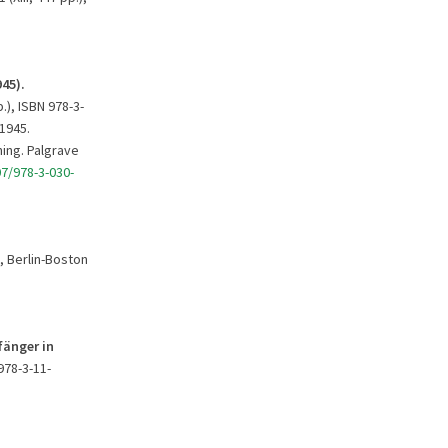
45).
p.), ISBN 978-3-
1945.
hing. Palgrave
7/978-3-030-
, Berlin-Boston
fänger
in
 978-3-11-