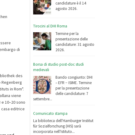
candidature è il 14
agosto 2026.
chen
Tirocini al DHI Roma
Termine per la
presentazione delle
ssere
candidature: 31 agosto
i embargo di
2026.
Borsa di studio post-doc studi
medievali
ibliothek des
Bando congiunto: DHI
sso Regenberg
– EFR − ISIME. Termine
per la presentazione
ituts in Rom".
delle candidature: 7
ollana viene
settembre...
8 e 10–20 sono
a casa editrice
Comunicato stampa
La biblioteca dell'Hamburger Institut
für Sozialforschung (HIS) sarà
incorporata nell'Istituto...
ure und