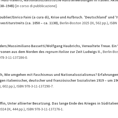
938–1945)
[in corso di pubblicazione].
oublier/Enrico Faini (a cura di), Krise und Aufbruch. 'Deutschland' und 'I
vestiturstreits (ca. 1050 – ca. 1130)
, Berlin-Boston 2025 (IX, 562 pp.), ISBN
sders/Massimiliano Bassetti/Wolfgang Haubrichs, Verwaltete Treue. Ein 
ersonen aus dem Norden des
regnum Italiae
zur Zeit Ludwigs II.
, Berlin-Bos
978-3-11-137286-0.
th, Wie umgehen mit Faschismus und Nationalsozialismus? Erfahrunge
en italienischer, deutscher und französischer Sozialisten 1919 – um 19
, 602 pp.), ISBN 978-3-11-137290-7.
ffin, Unter alliierter Besatzung. Das lange Ende des Krieges in Süditalie
024 (IX, 444 pp.), ISBN 978-3-11-137276-1.