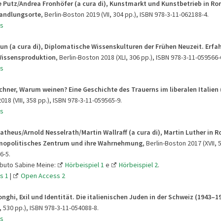
e Putz/Andrea Fronhöfer (a cura di), Kunstmarkt und Kunstbetrieb in Ro
Handlungsorte
, Berlin-Boston 2019 (VII, 304 pp.), ISBN 978-3-11-062188-4.
s
aun (a cura di), Diplomatische Wissenskulturen der Frühen Neuzeit. Erf
Wissensproduktion
, Berlin-Boston 2018 (XLI, 306 pp.), ISBN 978-3-11-059566-
s
chner, Warum weinen? Eine Geschichte des Trauerns im liberalen Italien
018 (VIII, 358 pp.), ISBN 978-3-11-059565-9.
s
atheus/Arnold Nesselrath/Martin Wallraff (a cura di), Martin Luther in R
mopolitisches Zentrum und ihre Wahrnehmung
, Berlin-Boston 2017 (XVII, 
6-5.
ibuto Sabine Meine:
Hörbeispiel 1
e
Hörbeispiel 2
.
s 1
|
Open Access 2
onghi, Exil und Identität. Die italienischen Juden in der Schweiz
(1943–1
 530 pp.), ISBN 978-3-11-054088-8.
s