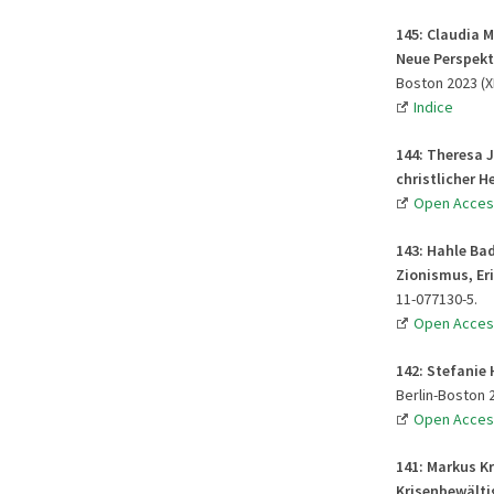
145: Claudia M
Neue Perspekti
Boston 2023 (XI
Indice
144: Theresa 
christlicher H
Open Acces
143: Hahle Ba
Zionismus, Er
11-077130-5.
Open Acces
142: Stefanie
Berlin-Boston 2
Open Acces
141: Markus K
Krisenbewälti