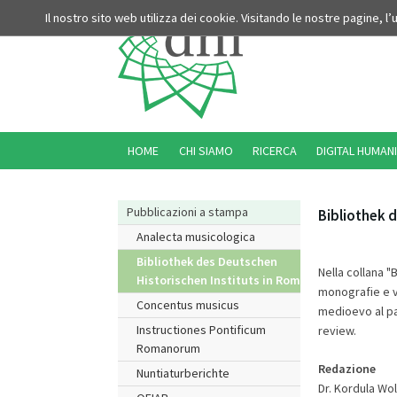
Il nostro sito web utilizza dei cookie. Visitando le nostre pagine, l
HOME
CHI SIAMO
RICERCA
DIGITAL HUMANI
Pubblicazioni a stampa
Bibliothek d
Analecta musicologica
Bibliothek des Deutschen
Nella collana "
Historischen Instituts in Rom
monografie e vo
Concentus musicus
medioevo al pas
Instructiones Pontificum
review.
Romanorum
Redazione
Nuntiaturberichte
Dr. Kordula Wo