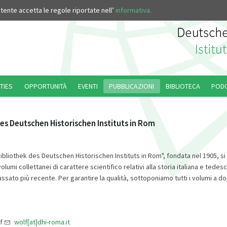
’utente accetta le regole riportate nell’
informativa.
TIES
OPPORTUNITÀ
EVENTI
PUBBLICAZIONI
BIBLIOTECA
POD
es Deutschen Historischen Instituts in Rom
Bibliothek des Deutschen Historischen Instituts in Rom", fondata nel 1905, s
lumi collettanei di carattere scientifico relativi alla storia italiana e tedes
sato più recente. Per garantire la qualità, sottoponiamo tutti i volumi a d
lf
wolf[at]dhi-roma.it