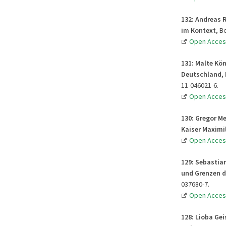
132: Andreas 
im Kontext
, B
Open Acces
131: Malte Kön
Deutschland, 
11-046021-6.
Open Acces
130: Gregor M
Kaiser Maximil
Open Acces
129: Sebastian
und Grenzen d
037680-7.
Open Acces
128: Lioba Gei