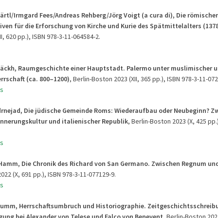
ärtl/Irmgard Fees/Andreas Rehberg/Jörg Voigt (a cura di), Die römische
ven für die Erforschung von Kirche und Kurie des Spätmittelalters (137
I, 620 pp.), ISBN 978-3-11-064584-2.
Jäckh,
Raumgeschichte einer Hauptstadt. Palermo unter muslimischer 
errschaft (ca. 800–1200)
, Berlin-Boston 2023 (XII, 365 pp.), ISBN 978-3-11-07
s
drnejad, Die jüdische Gemeinde Roms: Wiederaufbau oder Neubeginn? Z
innerungskultur und italienischer Republik
, Berlin-Boston 2023 (X, 425 pp.
s
 Hamm, Die Chronik des Richard von San Germano. Zwischen Regnum un
022 (X, 691 pp.), ISBN 978-3-11-077129-9.
s
rumm, Herrschaftsumbruch und Historiographie. Zeitgeschichtsschreib
gung bei Alexander von Telese und Falco von Benevent
, Berlin-Boston 2021