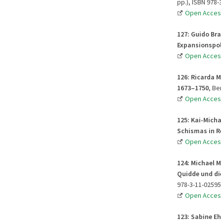
pp.), ISBN 978-
Open Acces
127: Guido Br
Expansionspol
Open Acces
126: Ricarda 
1673–1750
, Be
Open Acces
125: Kai-Mich
Schismas in R
Open Acces
124: Michael 
Quidde und di
978-3-11-02595
Open Acces
123:
Sabine E