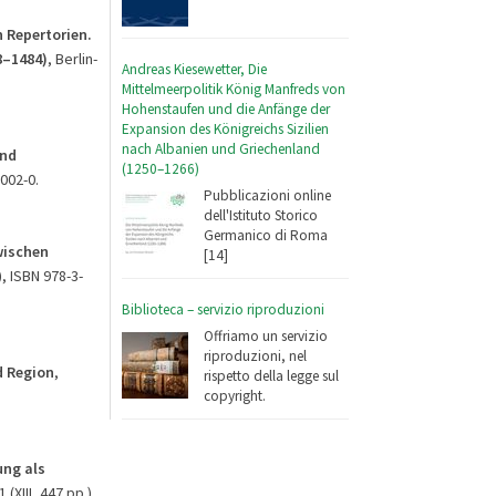
n Repertorien.
8–1484)
, Berlin-
Andreas Kiesewetter, Die
Mittelmeerpolitik König Manfreds von
Hohenstaufen und die Anfänge der
Expansion des Königreichs Sizilien
nach Albanien und Griechenland
und
(1250–1266)
2002-0.
Pubblicazioni online
dell'Istituto Storico
Germanico di Roma
wischen
[14]
), ISBN 978-3-
Biblioteca – servizio riproduzioni
Offriamo un servizio
riproduzioni, nel
d Region
,
rispetto della legge sul
copyright.
ung als
 (XIII, 447 pp.),