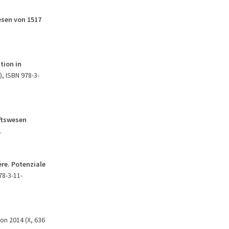
esen von 1517
tion in
), ISBN 978-3-
ftswesen
.
ere. Potenziale
78-3-11-
ton 2014 (X, 636