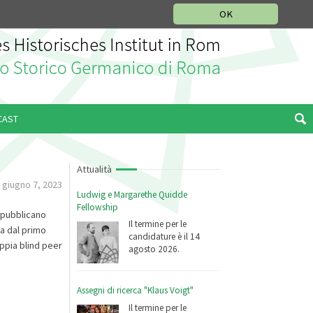
SEZIONE STORIA DELLA MUSICA
DEUTSCH
ENGLISH
OK
CAST
Attualità
giugno 7, 2023
Ludwig e Margarethe Quidde
Fellowship
i pubblicano
Il termine per le
ca dal primo
candidature è il 14
oppia blind peer
agosto 2026.
Assegni di ricerca "Klaus Voigt"
Il termine per le