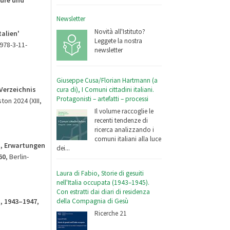
Newsletter
Novità all'Istituto?
talien'
Leggete la nostra
 978-3-11-
newsletter
Giuseppe Cusa/Florian Hartmann (a
Verzeichnis
cura di), I Comuni cittadini italiani.
Protagonisti – artefatti – processi
ton 2024 (XIII,
Il volume raccoglie le
recenti tendenze di
ricerca analizzando i
comuni italiani alla luce
n, Erwartungen
dei...
60
, Berlin-
Laura di Fabio, Storie di gesuiti
nell'Italia occupata (1943–1945).
Con estratti dai diari di residenza
della Compagnia di Gesù
n, 1943–1947
,
Ricerche 21