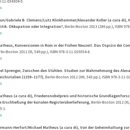
3-11-034304-5.
s
aun/Gabriele B. Clemens/Lutz Klinkhammer/Alexander Koller (a cura di),
itik. Okkupation oder Integration?
, Berlin-Boston 2013 (286 pp.), ISBN 97
s
Matheus, Konversionen in Rom in der Frühen Neuzeit. Das Ospizio dei Co
rlin-Boston 2012 (XI, 549 pp.), ISBN 978-3-11-029354-8.
s
ael Sprenger, Zwischen den Stühlen. Studien zur Wahrnehmung des Alex
eichsitalien (1159–1177)
, Berlin-Boston 2012 (XIII, 543 pp.), ISBN 978-3-11-0
s
Matheus (a cura di), Friedensnobelpreis und historische Grundlagenfors
e Erschließung der kurialen Registerüberlieferung
, Berlin-Boston 2012 (XI,
5-1.
s
hrmann-Herfort/
Michael Matheus (a cura di), Von der Geheimhaltung zur