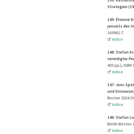
Strategien (1
149: Étienne D
jenseits des In
163662-7.
Indice
148: Stefan E
vereidigter P
403 pp.), ISBN 
Indice
147: Jens Spä
und Erinnerung
Boston 2024 (XI
Indice
146: Stefan La
Berlin-Boston 2
Indice