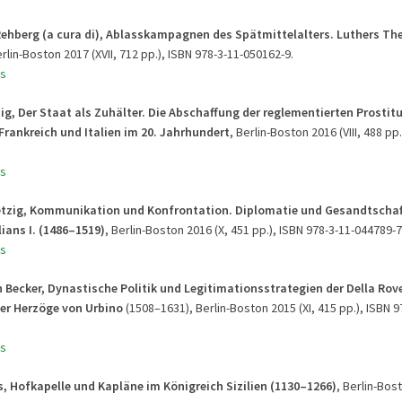
Rehberg (a cura di), Ablasskampagnen des Spätmittelalters. Luthers Th
erlin-Boston 2017 (XVII, 712 pp.), ISBN 978-3-11-050162-9.
s
ig, Der Staat als Zuhälter. Die Abschaffung der reglementierten Prostitu
Frankreich und Italien im 20. Jahrhundert
, Berlin-Boston 2016 (VIII, 488 pp.
s
etzig, Kommunikation und Konfrontation. Diplomatie und Gesandtscha
ians I. (1486–1519)
, Berlin-Boston 2016 (X, 451 pp.), ISBN 978-3-11-044789-7
s
 Becker, Dynastische Politik und Legitimationsstrategien der Della Rov
er Herzöge von Urbino
(1508–1631), Berlin-Boston 2015 (XI, 415 pp.), ISBN 9
s
s, Hofkapelle und Kapläne im Königreich Sizilien (1130–1266)
, Berlin-Bos