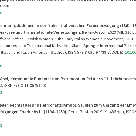
072001-3.
s
termann, Jüdinnen in der frühen italienischen Frauenbewegung (1861–19
Diskurse und transnationale Vernetzungen
, Berlin-Boston 2020 (VIII, 326 p
izione inglese
: Jewish Women in the Early Italian Women's Movement, 1861–
iscourses, and Transnational Networks, Cham: Springer International Publis
(Italian and Italian American Studies), ISBN 978-3-030-97788-7, DOI:
10.100
s
a Abel, Kommunale Bündnisse im Patrimonium Petri des 13. Jahrhunderts
.), ISBN 978-3-11-064582-8.
s
eler,
Rechtstitel und Herrschaftssymbol.
Studien zum Umgang der Emp
erfügungen
Friedrichs II. (1194
–1250)
, Berlin-Boston 2019 (XI, 486 pp.), ISBN
s