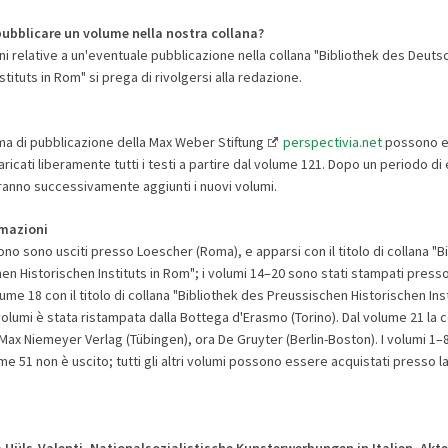
pubblicare un volume nella nostra collana?
ni relative a un'eventuale pubblicazione nella collana "Bibliothek des Deuts
stituts in Rom" si prega di rivolgersi alla redazione.
rma di pubblicazione della Max Weber Stiftung
perspectivia.net
possono e
aricati liberamente tutti i testi a partire dal volume 121. Dopo un periodo d
rranno successivamente aggiunti i nuovi volumi.
rmazioni
ono sono usciti presso Loescher (Roma), e apparsi con il titolo di collana "B
hen Historischen Instituts in Rom"; i volumi 14–20 sono stati stampati pre
ume 18 con il titolo di collana "Bibliothek des Preussischen Historischen Inst
olumi è stata ristampata dalla Bottega d'Erasmo (Torino). Dal volume 21 la c
 Max Niemeyer Verlag (Tübingen), ora De Gruyter (Berlin-Boston). I volumi 1–
lume 51 non è uscito; tutti gli altri volumi possono essere acquistati presso l
a Hüls-Valenti,
Nationalsozialistische Kunsterwerbungen in Italien.
Akte