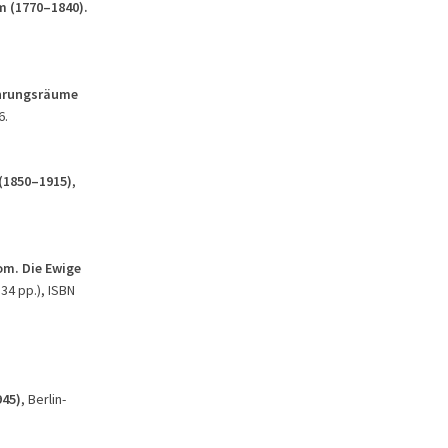
m (1770
–1840).
ahrungsräume
6.
 (1850–1915)
,
om.
Die Ewige
534 pp.), ISBN
945)
, Berlin-