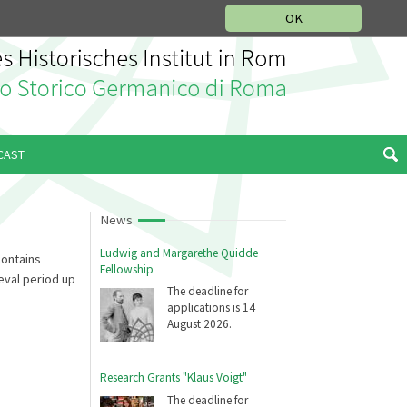
MUSIC HISTORY DEPARTMENT
DEUTSCH
ITALIANO
OK
CAST
News
Ludwig and Margarethe Quidde
contains
Fellowship
eval period up
The deadline for
applications is 14
August 2026.
Research Grants "Klaus Voigt"
The deadline for