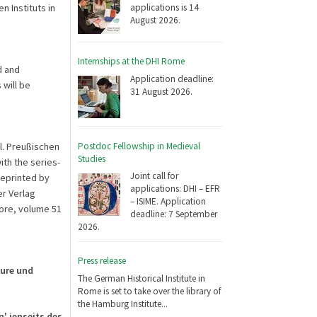
applications is 14
n Instituts in
August 2026.
Internships at the DHI Rome
d and
Application deadline:
 will be
31 August 2026.
Postdoc Fellowship in Medieval
l. Preußischen
Studies
th the series-
Joint call for
reprinted by
applications: DHI – EFR
r Verlag
– ISIME. Application
more, volume 51
deadline: 7 September
2026.
Press release
ure und
The German Historical Institute in
Rome is set to take over the library of
the Hamburg Institute...
n' jenseits des