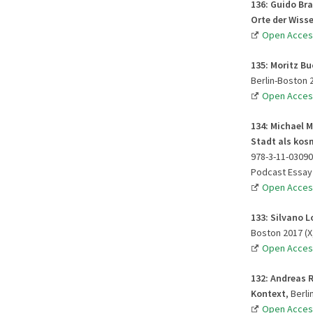
136: Guido Br
Orte der Wiss
Open Acces
135: Moritz Bu
Berlin-Boston 2
Open Acces
134: Michael M
Stadt als kos
978-3-11-03090
Podcast Essay
Open Acces
133: Silvano L
Boston 2017 (X,
Open Acces
132: Andreas 
Kontext
, Berl
Open Acces