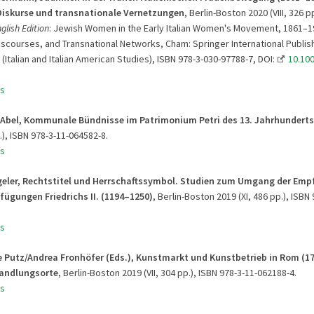
Diskurse und transnationale Vernetzungen
, Berlin-Boston 2020 (VIII, 326 p
glish Edition
: Jewish Women in the Early Italian Women's Movement, 1861–1
iscourses, and Transnational Networks, Cham: Springer International Publis
(Italian and Italian American Studies), ISBN 978-3-030-97788-7, DOI:
10.100
s
a Abel, Kommunale Bündnisse im Patrimonium Petri des 13. Jahrhunderts
.), ISBN 978-3-11-064582-8.
s
eler,
Rechtstitel und Herrschaftssymbol.
Studien zum Umgang der Emp
erfügungen
Friedrichs II. (1194
–1250)
, Berlin-Boston 2019 (XI, 486 pp.), ISBN
s
e Putz/Andrea Fronhöfer (Eds.), Kunstmarkt und Kunstbetrieb in Rom (1
Handlungsorte
, Berlin-Boston 2019 (VII, 304 pp.), ISBN 978-3-11-062188-4.
s