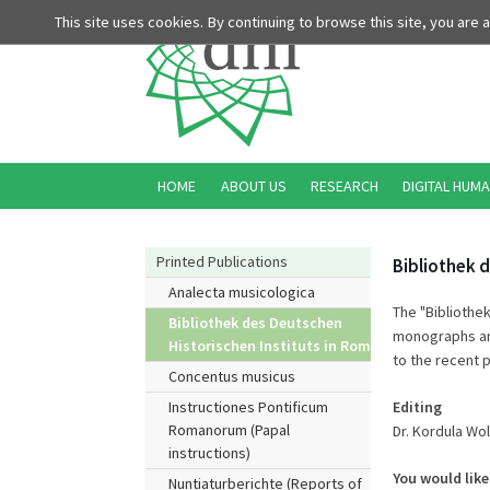
This site uses cookies. By continuing to browse this site, you are
HOME
ABOUT US
RESEARCH
DIGITAL HUMA
Printed Publications
Bibliothek d
Analecta musicologica
The "Bibliothek
Bibliothek des Deutschen
monographs and
Historischen Instituts in Rom
to the recent p
Concentus musicus
Editing
Instructiones Pontificum
Romanorum (Papal
Dr. Kordula Wo
instructions)
You would like
Nuntiaturberichte (Reports of