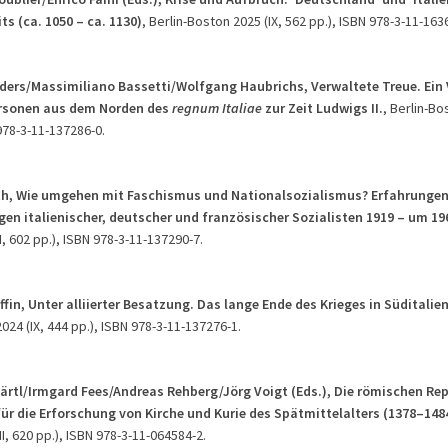
ts (ca. 1050 – ca. 1130)
, Berlin-Boston 2025 (IX, 562 pp.), ISBN 978-3-11-163
sders/Massimiliano Bassetti/Wolfgang Haubrichs, Verwaltete Treue. Ein 
ersonen aus dem Norden des
regnum Italiae
zur Zeit Ludwigs II.
, Berlin-Bos
978-3-11-137286-0.
th, Wie umgehen mit Faschismus und Nationalsozialismus? Erfahrunge
en italienischer, deutscher und französischer Sozialisten 1919 – um 19
, 602 pp.), ISBN 978-3-11-137290-7.
ffin, Unter alliierter Besatzung. Das lange Ende des Krieges in Süditalie
024 (IX, 444 pp.), ISBN 978-3-11-137276-1.
Märtl/Irmgard Fees/Andreas Rehberg/Jörg Voigt (Eds.), Die römischen Rep
ür die Erforschung von Kirche und Kurie des Spätmittelalters (1378–148
I, 620 pp.), ISBN 978-3-11-064584-2.