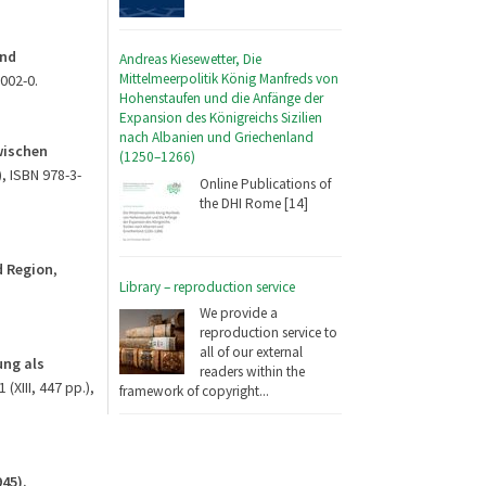
und
Andreas Kiesewetter, Die
Mittelmeerpolitik König Manfreds von
2002-0.
Hohenstaufen und die Anfänge der
Expansion des Königreichs Sizilien
nach Albanien und Griechenland
wischen
(1250–1266)
), ISBN 978-3-
Online Publications of
the DHI Rome [14]
d Region
,
Library – reproduction service
We provide a
reproduction service to
all of our external
ung als
readers within the
 (XIII, 447 pp.),
framework of copyright...
45).