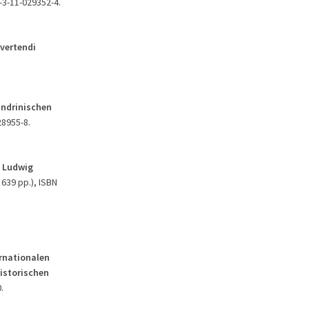
8-3-11-029352-4.
nvertendi
andrinischen
28955-8.
. Ludwig
 639 pp.), ISBN
ernationalen
istorischen
.