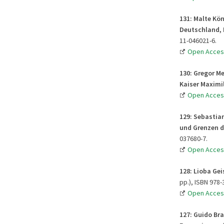
131: Malte Kön
Deutschland, 
11-046021-6.
Open Acces
130: Gregor M
Kaiser Maximil
Open Acces
129: Sebastian
und Grenzen d
037680-7.
Open Acces
128: Lioba Gei
pp.), ISBN 978-
Open Acces
127: Guido Br