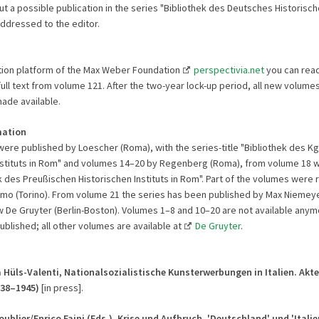
 a possible publication in the series "Bibliothek des Deutsches Historische
ddressed to the editor
.
tion platform of the Max Weber Foundation
perspectivia.net
you can rea
ll text from volume 121. After the two-year lock-up period, all new volumes
ade available.
mation
ere published by Loescher (Roma), with the series-title "Bibliothek des Kg
nstituts in Rom" and volumes 14–20 by Regenberg (Roma), from volume 18 wi
ek des Preußischen Historischen Instituts in Rom". Part of the volumes were 
mo (Torino). From volume 21 the series has been published by Max Niemeye
w De Gruyter (Berlin-Boston). Volumes 1–8 and 10–20 are not available any
ublished; all other volumes are available at
De Gruyter
.
a Hüls-Valenti,
Nationalsozialistische Kunsterwerbungen in Italien.
Akte
938–1945)
[in press].
oublier/Enrico Faini (Eds.), Krise und Aufbruch. 'Deutschland' und 'Italie