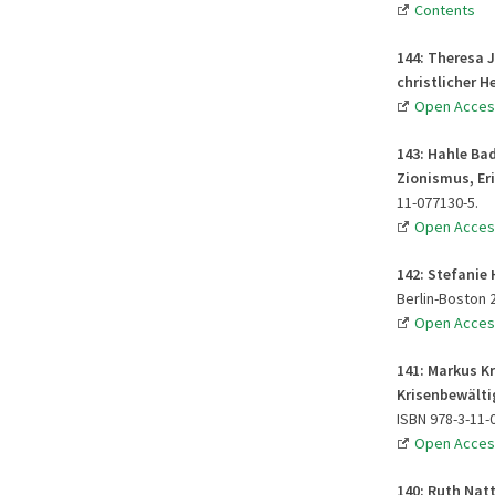
Contents
144: Theresa 
christlicher H
Open Acces
143: Hahle Ba
Zionismus, Er
11-077130-5.
Open Acces
142: Stefanie
Berlin-Boston 2
Open Acces
141: Markus K
Krisenbewälti
ISBN 978-3-11-
Open Acces
140: Ruth Nat