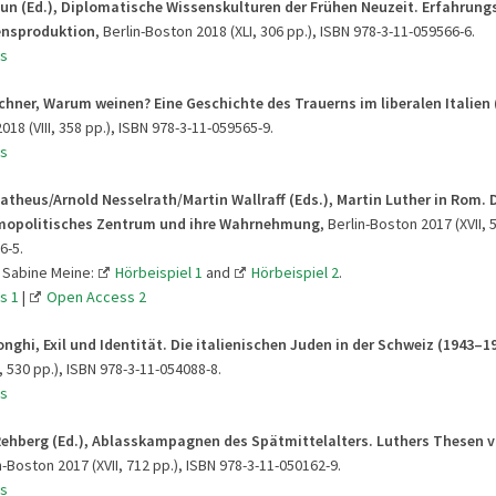
aun (Ed.), Diplomatische Wissenskulturen der Frühen Neuzeit. Erfahrun
ensproduktion
, Berlin-Boston 2018 (XLI, 306 pp.), ISBN 978-3-11-059566-6.
s
chner, Warum weinen? Eine Geschichte des Trauerns im liberalen Italien
018 (VIII, 358 pp.), ISBN 978-3-11-059565-9.
s
atheus/Arnold Nesselrath/Martin Wallraff (Eds.), Martin Luther in Rom. 
mopolitisches Zentrum und ihre Wahrnehmung
, Berlin-Boston 2017 (XVII, 
6-5.
 Sabine Meine:
Hörbeispiel 1
and
Hörbeispiel 2
.
s 1
|
Open Access 2
onghi, Exil und Identität. Die italienischen Juden in der Schweiz (1943–1
 530 pp.), ISBN 978-3-11-054088-8.
s
Rehberg (Ed.), Ablasskampagnen des Spätmittelalters. Luthers Thesen v
in-Boston 2017 (XVII, 712 pp.), ISBN 978-3-11-050162-9.
s