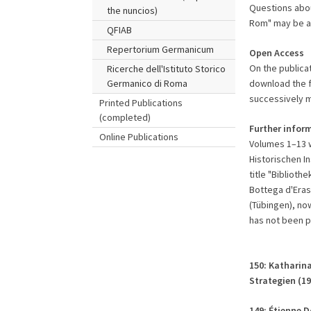
Questions about
the nuncios)
Rom" may be a
QFIAB
Repertorium Germanicum
Open Access
On the publica
Ricerche dell'Istituto Storico
download the fu
Germanico di Roma
successively m
Printed Publications
(completed)
Further infor
Online Publications
Volumes 1–13 w
Historischen I
title "Biblioth
Bottega d'Eras
(Tübingen), no
has not been p
150: Katharin
Strategien (1
149: Étienne D