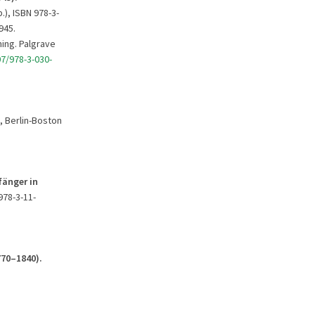
p.), ISBN 978-3-
945.
hing. Palgrave
7/978-3-030-
, Berlin-Boston
fänger
in
 978-3-11-
770
–1840).