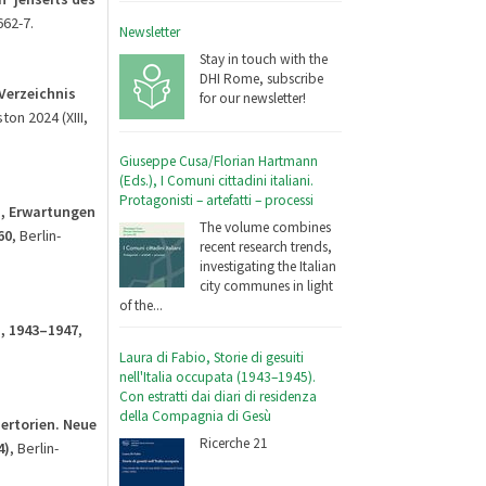
662-7.
Newsletter
Stay in touch with the
DHI Rome, subscribe
Verzeichnis
for our newsletter!
ton 2024 (XIII,
Giuseppe Cusa/Florian Hartmann
(Eds.), I Comuni cittadini italiani.
Protagonisti – artefatti – processi
n, Erwartungen
The volume combines
60
, Berlin-
recent research trends,
investigating the Italian
city communes in light
of the...
n, 1943–1947
,
Laura di Fabio, Storie di gesuiti
nell'Italia occupata (1943–1945).
Con estratti dai diari di residenza
della Compagnia di Gesù
ertorien. Neue
Ricerche 21
4)
, Berlin-