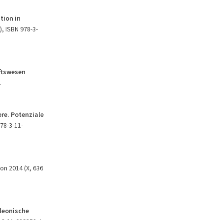
tion in
), ISBN 978-3-
ftswesen
.
ere. Potenziale
978-3-11-
ton 2014 (X, 636
oleonische