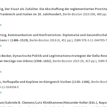
ig, Der Staat als Zuhälter. Die Abschaffung der reglementierten Prostitu
Frankreich und Italien im 20. Jahrhundert
, Berlin-Boston 2016 (VIII, 488 pp.
s
etzig, Kommunikation und Konfrontation. Diplomatie und Gesandtscha
ians I. (1486–1519)
, Berlin-Boston 2016 (X, 451 pp.), ISBN 978-3-11-044789-7
s
 Becker, Dynastische Politik und Legitimationsstrategien der Della Rov
er Herzöge von Urbino (1508–1631)
, Berlin-Boston 2015 (XI, 415 pp.), ISBN 
s
s, Hofkapelle und Kapläne im Königreich Sizilien (1130–1266)
, Berlin-Bos
3-11-034304-5.
s
aun/Gabriele B. Clemens/Lutz Klinkhammer/Alexander Koller (Eds.), Nap