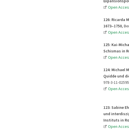
Expansionspol
Open Acces
126: Ricarda 
1673–1750
, Be
Open Acces
125: Kai-Mich
Schismas in R
Open Acces
124: Michael 
Quidde und di
978-3-11-02595
Open Acces
123:
Sabine E
und interdisz
Instituts in R
Open Acces