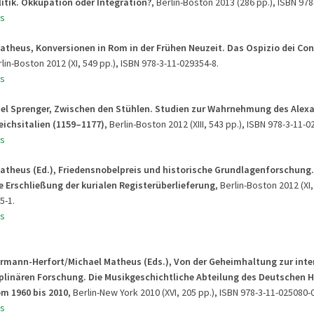
itik. Okkupation oder Integration?
, Berlin-Boston 2013 (286 pp.), ISBN 97
s
Matheus, Konversionen in Rom in der Frühen Neuzeit. Das Ospizio dei Co
rlin-Boston 2012 (XI, 549 pp.), ISBN 978-3-11-029354-8.
s
ael Sprenger, Zwischen den Stühlen. Studien zur Wahrnehmung des Alex
eichsitalien (1159–1177)
, Berlin-Boston 2012 (XIII, 543 pp.), ISBN 978-3-11-0
s
Matheus (Ed.), Friedensnobelpreis und historische Grundlagenforschung
e Erschließung der kurialen Registerüberlieferung
, Berlin-Boston 2012 (XI,
5-1.
s
hrmann-Herfort/
Michael Matheus (Eds.), Von der Geheimhaltung zur int
iplinären Forschung. Die Musikgeschichtliche Abteilung des Deutschen H
om 1960 bis 2010
, Berlin-New York 2010 (XVI, 205 pp.), ISBN 978-3-11-025080-0
s