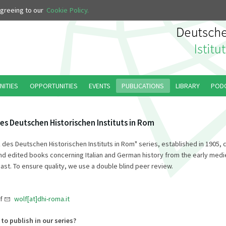
 agreeing to our
Cookie Policy.
NITIES
OPPORTUNITIES
EVENTS
PUBLICATIONS
LIBRARY
POD
es Deutschen Historischen Instituts in Rom
 des Deutschen Historischen Instituts in Rom" series, established in 1905, 
 edited books concerning Italian and German history from the early medi
ast. To ensure quality, we use a double blind peer review.
lf
wolf[at]dhi-roma.it
 to publish in our series?