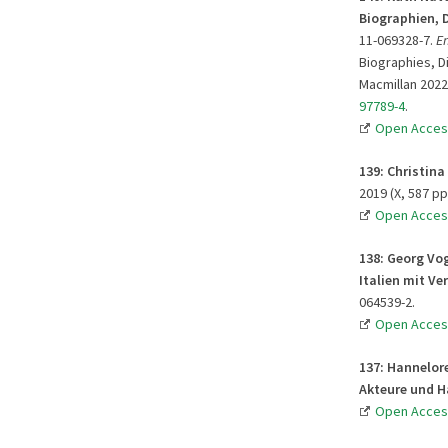
Biographien, 
11-069328-7.
En
Biographies, D
Macmillan 2022 
97789-4
.
Open Acces
139: Christin
2019 (X, 587 pp
Open Acces
138: Georg Vog
Italien mit V
064539-2.
Open Acces
137: Hannelor
Akteure und 
Open Acces