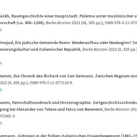
Jäckh,
Raumgeschichte einer Hauptstadt. Palermo unter muslimischer 
errschaft (ca. 800–1200)
, Berlin-Boston 2023 (XII, 365 pp.), ISBN 978-3-11-07
s
drnejad, Die jüdische Gemeinde Roms: Wiederaufbau oder Neubeginn? Z
innerungskultur und italienischer Republik
, Berlin-Boston 2023 (X, 425 pp.
s
 Hamm, Die Chronik des Richard von San Germano. Zwischen Regnum un
022 (X, 691 pp.), ISBN 978-3-11-077129-9.
s
rumm, Herrschaftsumbruch und Historiographie. Zeitgeschichtsschreib
gung bei Alexander von Telese und Falco von Benevent
, Berlin-Boston 2021
072001-3.
s
termann, Jüdinnen in der frühen italienischen Frauenbewegung (1861–19