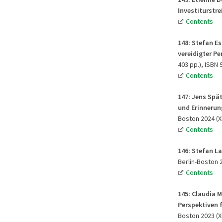
Investiturstrei
Contents
148: Stefan E
vereidigter P
403 pp.), ISBN 
Contents
147: Jens Spä
und Erinnerung
Boston 2024 (XI
Contents
146: Stefan La
Berlin-Boston 2
Contents
145: Claudia 
Perspektiven f
Boston 2023 (XI