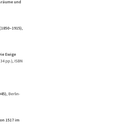
gsräume und
 (1850–1915)
,
Die Ewige
534 pp.), ISBN
945)
, Berlin-
on 1517 im