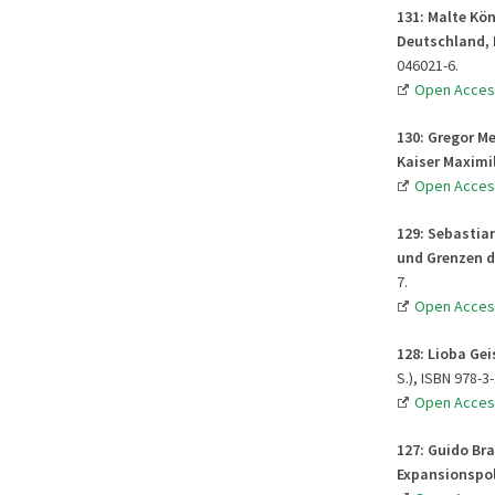
131: Malte Kön
Deutschland, 
046021-6.
Open Acces
130: Gregor M
Kaiser Maximil
Open Acces
129: Sebastian
und Grenzen d
7.
Open Acces
128: Lioba Gei
S.), ISBN 978-3
Open Acces
127: Guido Br
Expansionspol