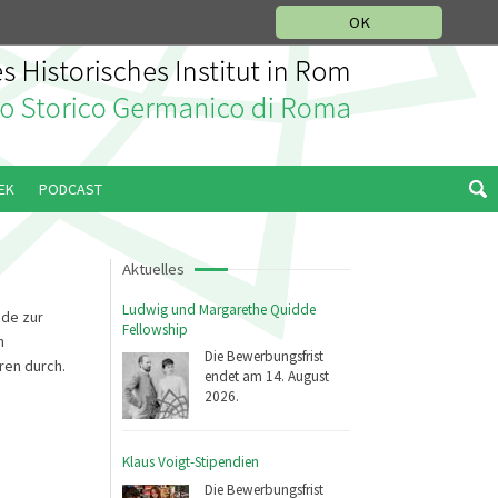
IKGESCHICHTLICHE ABTEILUNG
ITALIANO
ENGLISH
OK
EK
PODCAST
Aktuelles
Ludwig und Margarethe Quidde
nde zur
Fellowship
n
Die Bewerbungsfrist
ren durch.
endet am 14. August
2026.
Klaus Voigt-Stipendien
Die Bewerbungsfrist