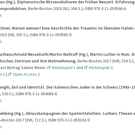
aun (Hg.), Diplomatische Wissenskulturen der Frühen Neuzeit. Erfahrun
ensproduktion
, Berlin-Boston 2018 (XLI, 306 S.), ISBN 978-3-11-059566-6.
s
chner, Warum weinen? Eine Geschichte des Trauerns im liberalen Italien
018 (VIII, 358 S.), ISBN 978-3-11-059565-9.
s
atheus/Arnold Nesselrath/Martin Wallraff (Hg.), Martin Luther in Rom. D
itisches Zentrum und ihre Wahrnehmung
, Berlin-Boston 2017 (XVII, 534 S.)
ast Beitrag Sabine Meine:
Hörbeispiel 1
und
Hörbeispiel 2
.
s 1
|
Open Access 2
onghi, Exil und Identität. Die italienischen Juden in der Schweiz (1943–1
 530 S.), ISBN 978-3-11-054088-8.
s
Rehberg (Hg.), Ablasskampagnen des Spätmittelalters. Luthers Thesen 
in-Boston 2017 (XVII, 712 S.), ISBN 978-3-11-050162-9.
s