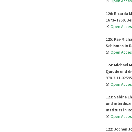
Open Acces
126: Ricarda 
1673–1750
, Be
Open Acces
125: Kai-Mich
Schismas in R
Open Acces
124: Michael 
Quidde und di
978-3-11-02595
Open Acces
123:
Sabine E
und interdisz
Instituts in R
Open Acces
122: Jochen Jo