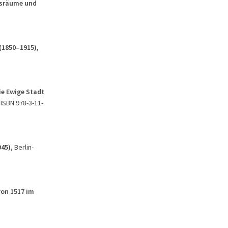
gsräume und
 (1850–1915)
,
ie Ewige Stadt
, ISBN 978-3-11-
945)
, Berlin-
von 1517 im