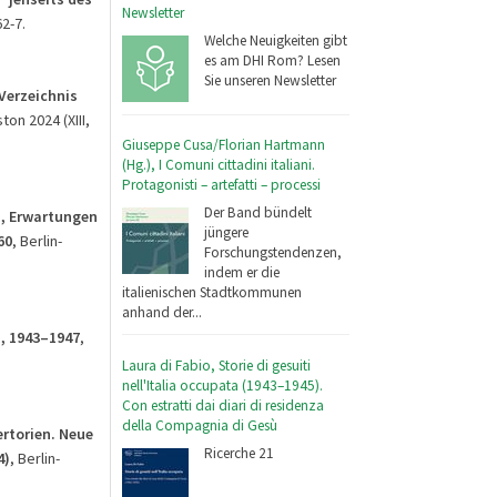
Newsletter
2-7.
Welche Neuigkeiten gibt
es am DHI Rom? Lesen
Sie unseren Newsletter
Verzeichnis
ton 2024 (XIII,
Giuseppe Cusa/Florian Hartmann
(Hg.), I Comuni cittadini italiani.
Protagonisti – artefatti – processi
Der Band bündelt
n, Erwartungen
jüngere
60
, Berlin-
Forschungstendenzen,
indem er die
italienischen Stadtkommunen
anhand der...
n, 1943–1947
,
Laura di Fabio, Storie di gesuiti
nell'Italia occupata (1943–1945).
Con estratti dai diari di residenza
della Compagnia di Gesù
ertorien. Neue
Ricerche 21
4)
, Berlin-