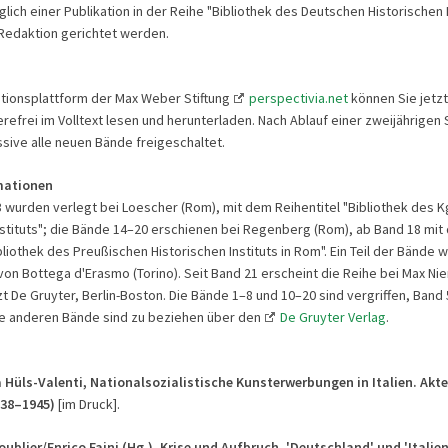
ich einer Publikation in der Reihe "Bibliothek des Deutschen Historischen I
Redaktion gerichtet werden.
ationsplattform der Max Weber Stiftung
perspectivia.net
können Sie jetzt
refrei im Volltext lesen und herunterladen. Nach Ablauf einer zweijährigen 
ive alle neuen Bände freigeschaltet.
mationen
 wurden verlegt bei Loescher (Rom), mit dem Reihentitel "Bibliothek des K
nstituts"; die Bände 14–20 erschienen bei Regenberg (Rom), ab Band 18 mit
bliothek des Preußischen Historischen Instituts in Rom". Ein Teil der Bände 
on Bottega d'Erasmo (Torino). Seit Band 21 erscheint die Reihe bei Max N
zt De Gruyter, Berlin-Boston. Die Bände 1–8 und 10–20 sind vergriffen, Band 5
le anderen Bände sind zu beziehen über den
De Gruyter Verlag
.
a Hüls-Valenti,
Nationalsozialistische Kunsterwerbungen in Italien.
Akte
938–1945)
[im Druck].
oublier/Enrico Faini (Hg.), Krise und Aufbruch. 'Deutschland' und 'Italien