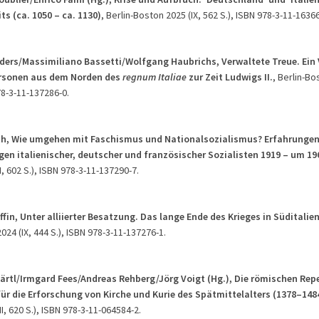
ts (ca. 1050 – ca. 1130)
, Berlin-Boston 2025 (IX, 562 S.), ISBN 978-3-11-16366
sders/Massimiliano Bassetti/Wolfgang Haubrichs, Verwaltete Treue. Ein 
ersonen aus dem Norden des
regnum Italiae
zur Zeit Ludwigs II.
, Berlin-Bos
78-3-11-137286-0.
th, Wie umgehen mit Faschismus und Nationalsozialismus? Erfahrunge
en italienischer, deutscher und französischer Sozialisten 1919 – um 19
, 602 S.), ISBN 978-3-11-137290-7.
ffin, Unter alliierter Besatzung. Das lange Ende des Krieges in Süditalie
024 (IX, 444 S.), ISBN 978-3-11-137276-1.
Märtl/Irmgard Fees/Andreas Rehberg/Jörg Voigt (Hg.), Die römischen Rep
ür die Erforschung von Kirche und Kurie des Spätmittelalters (1378–148
I, 620 S.), ISBN 978-3-11-064584-2.