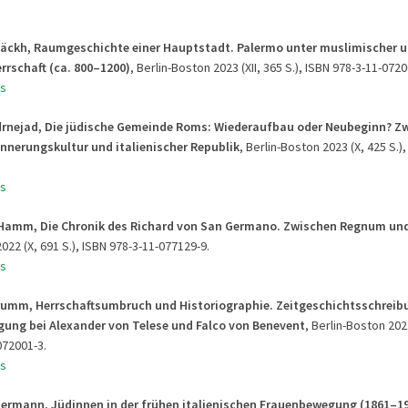
Jäckh, Raumgeschichte einer Hauptstadt. Palermo unter muslimischer 
errschaft (ca. 800–1200)
, Berlin-Boston 2023 (XII, 365 S.), ISBN 978-3-11-0720
s
drnejad, Die jüdische Gemeinde Roms: Wiederaufbau oder Neubeginn? Z
innerungskultur und italienischer Republik
, Berlin-Boston 2023 (X, 425 S.)
s
 Hamm, Die Chronik des Richard von San Germano. Zwischen Regnum un
022 (X, 691 S.), ISBN 978-3-11-077129-9.
s
rumm, Herrschaftsumbruch und Historiographie. Zeitgeschichtsschreib
gung bei Alexander von Telese und Falco von Benevent
, Berlin-Boston 2021 
072001-3.
s
termann, Jüdinnen in der frühen italienischen Frauenbewegung (1861–19