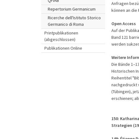
QFIAB
Anfragen bezügl
Repertorium Germanicum
können an die 
Ricerche dell'Istituto Storico
Open Access
Germanico di Roma
Auf der Publik
Printpublikationen
Band 121 barrie
(abgeschlossen)
werden sukzess
Publikationen Online
Weitere Infor
Die Bände 1–13
Historischen I
Reihentitel "Bi
nachgedruckt v
(Tübingen), jet
erschienen; al
150: Katharin
Strategien (1
149: Étienne D