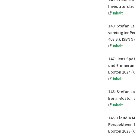
Investiturstrei
Inhalt
148: Stefan E
vereidigter P
403 S.), ISBN 9
Inhalt
147: Jens Spä
und Erinnerung
Boston 2024 (XI
Inhalt
146: Stefan La
Berlin-Boston 2
Inhalt
145: Claudia 
Perspektiven f
Boston 2023 (XI