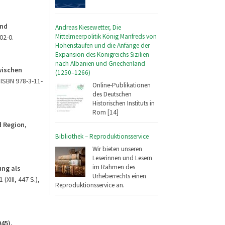
und
Andreas Kiesewetter, Die
Mittelmeerpolitik König Manfreds von
02-0.
Hohenstaufen und die Anfänge der
Expansion des Königreichs Sizilien
nach Albanien und Griechenland
wischen
(1250–1266)
, ISBN 978-3-11-
Online-Publikationen
des Deutschen
Historischen Instituts in
Rom [14]
d Region
,
Bibliothek – Reproduktionsservice
Wir bieten unseren
Leserinnen und Lesern
im Rahmen des
ung als
Urheberrechts einen
(XIII, 447 S.),
Reproduktionsservice an.
45).