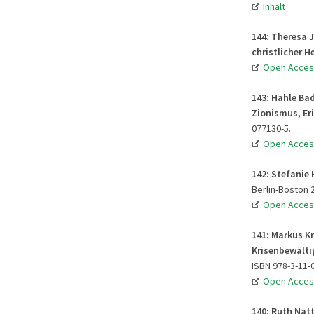
Inhalt
144: Theresa 
christlicher H
Open Acces
143: Hahle Ba
Zionismus, Er
077130-5.
Open Acces
142: Stefanie
Berlin-Boston 2
Open Acces
141: Markus K
Krisenbewälti
ISBN 978-3-11-
Open Acces
140: Ruth Nat