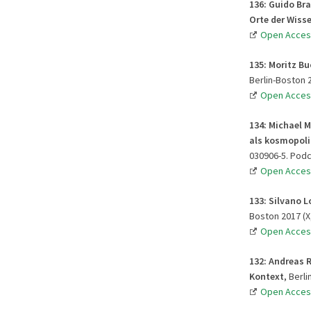
136: Guido Br
Orte der Wiss
Open Acces
135: Moritz Bu
Berlin-Boston 2
Open Acces
134: Michael M
als kosmopol
030906-5. Podc
Open Acces
133: Silvano L
Boston 2017 (X,
Open Acces
132: Andreas 
Kontext
, Berl
Open Acces