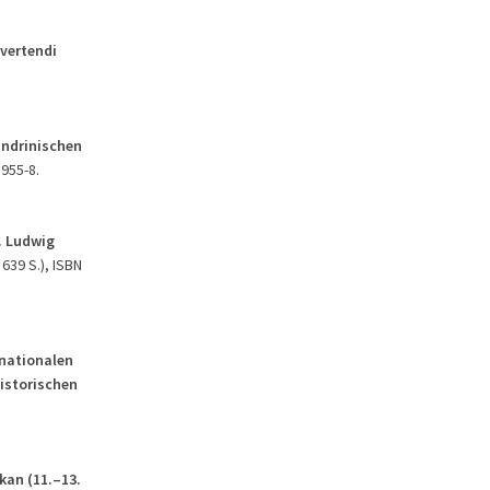
nvertendi
andrinischen
8955-8.
. Ludwig
 639 S.), ISBN
rnationalen
istorischen
kan (11.–13.