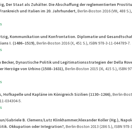
ig, Der Staat als Zuhälter. Die Abschaffung der reglementierten Prostitu
Frankreich und Italien im 20. Jahrhundert
, Berlin-Boston 2016 (VIII, 488 S.)
s
etzig, Kommunikation und Konfrontation. Diplomatie und Gesandtscha
ians I. (1486–1519)
, Berlin-Boston 2016 (X, 451 S.), ISBN 978-3-11-044789-7.
s
 Becker, Dynastische Politik und Legitimationsstrategien der Della Rov
er Herzöge von Urbino (1508–1631)
, Berlin-Boston 2015 (XI, 415 S.), ISBN 9
s
s, Hofkapelle und Kapläne im Königreich Sizilien (1130–1266)
, Berlin-Bos
-11-034304-5.
s
aun/Gabriele B. Clemens/Lutz Klinkhammer/Alexander Koller (Hg.), Napo
itik. Okkupation oder Integration?
, Berlin-Boston 2013 (286 S.), ISBN 978-