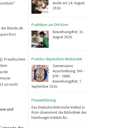
endet am 14. August
nstituts"
2026.
Praktikum am DHI Rom
 die Bände ab
Bewerbungsfrist: 31.
Sperrfrist
August 2026.
Postdoc-Stipendium Mediävistik
gl. Preußischen
 dem
Gemeinsame
Ausschreibung: DHI –
wurde
EFR − ISIME.
iemeyer
Bewerbungsfrist: 7.
1 ist nicht
September 2026.
Presseerklärung
Das Deutsche Historische Institut in
ure und
Rom übernimmt die Bibliothek des
Hamburger Instituts für...
' jenseits des