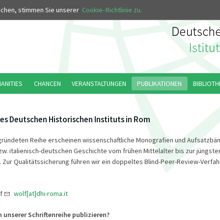
MUS
uchen, stimmen Sie unserer
Cookie-Richtlinie zu.
MANITIES
CHANCEN
VERANSTALTUNGEN
PUBLIKATIONEN
BIBLIOTH
es Deutschen Historischen Instituts in Rom
gründeten Reihe erscheinen wissenschaftliche Monografien und Aufsatzbä
zw. italienisch-deutschen Geschichte vom frühen Mittelalter bis zur jüngste
 Zur Qualitätssicherung führen wir ein doppeltes Blind-Peer-Review-Verfah
lf
wolf[at]dhi-roma.it
 unserer Schriftenreihe publizieren?