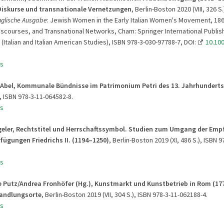
Diskurse und transnationale Vernetzungen
, Berlin-Boston 2020 (VIII, 326 S.
nglische Ausgabe
: Jewish Women in the Early Italian Women's Movement, 18
iscourses, and Transnational Networks, Cham: Springer International Publis
(Italian and Italian American Studies), ISBN 978-3-030-97788-7, DOI:
10.100
s
a Abel, Kommunale Bündnisse im Patrimonium Petri des 13. Jahrhunderts
), ISBN 978-3-11-064582-8.
s
eler,
Rechtstitel und Herrschaftssymbol.
Studien zum Umgang der Emp
erfügungen
Friedrichs II. (1194
–1250)
, Berlin-Boston 2019 (XI, 486 S.), ISBN 
s
e Putz/Andrea Fronhöfer (Hg.), Kunstmarkt und Kunstbetrieb in Rom (17
Handlungsorte
, Berlin-Boston 2019 (VII, 304 S.), ISBN 978-3-11-062188-4.
s