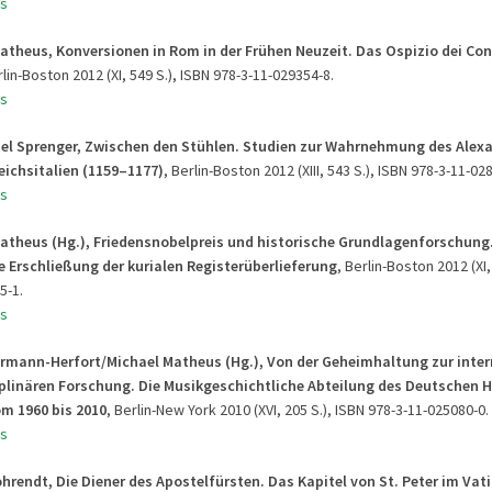
s
Matheus, Konversionen in Rom in der Frühen Neuzeit. Das Ospizio dei Co
rlin-Boston 2012 (XI, 549 S.), ISBN 978-3-11-029354-8.
s
ael Sprenger, Zwischen den Stühlen. Studien zur Wahrnehmung des Alex
eichsitalien (1159–1177)
, Berlin-Boston 2012 (XIII, 543 S.), ISBN 978-3-11-02
s
Matheus (Hg.), Friedensnobelpreis und historische Grundlagenforschung
e Erschließung der kurialen Registerüberlieferung
, Berlin-Boston 2012 (XI,
5-1.
s
hrmann-Herfort/
Michael Matheus (Hg.), Von der Geheimhaltung zur inte
iplinären Forschung. Die Musikgeschichtliche Abteilung des Deutschen H
om 1960 bis 2010
, Berlin-New York 2010 (XVI, 205 S.), ISBN 978-3-11-025080-0.
s
hrendt, Die Diener des Apostelfürsten. Das Kapitel von St. Peter im Vati