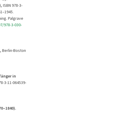
), ISBN 978-3-
61–1945.
hing. Palgrave
7/978-3-030-
, Berlin-Boston
fänger
in
978-3-11-064539-
70
–1840).