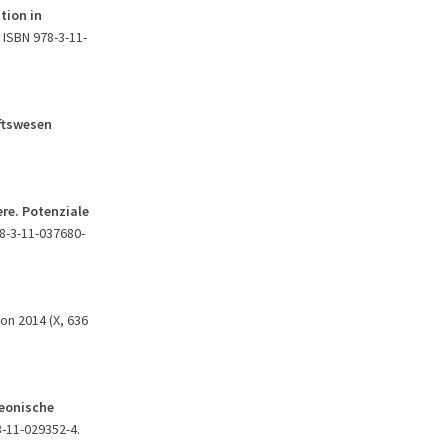
tion in
, ISBN 978-3-11-
ftswesen
ere. Potenziale
78-3-11-037680-
ton 2014 (X, 636
leonische
3-11-029352-4.