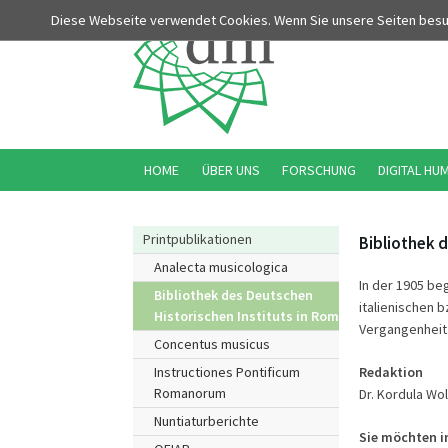
Diese Webseite verwendet Cookies. Wenn Sie unsere Seiten bes
HOME
ÜBER UNS
FORSCHUNG
DIGITAL HU
Printpublikationen
Bibliothek d
Analecta musicologica
In der 1905 be
Bibliothek des Deutschen
italienischen b
Historischen Instituts in Rom
Vergangenheit.
Concentus musicus
Redaktion
Instructiones Pontificum
Romanorum
Dr. Kordula Wo
Nuntiaturberichte
Sie möchten in