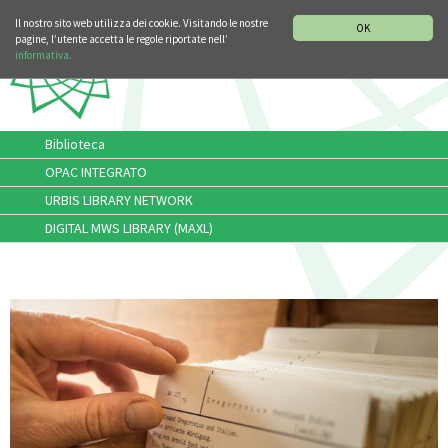
SEZIONE STORIA DELLA MUSICA
DEUTSCH
ENGLISH
Il nostro sito web utilizza dei cookie. Visitando le nostre
OK
pagine, l’utente accetta le regole riportate nell’
informativa.
Biblioteca
OPAC INTEGRATO
URBIS LIBRARY NETWORK
DIGITAL MWS LIBRARY (MAXL)