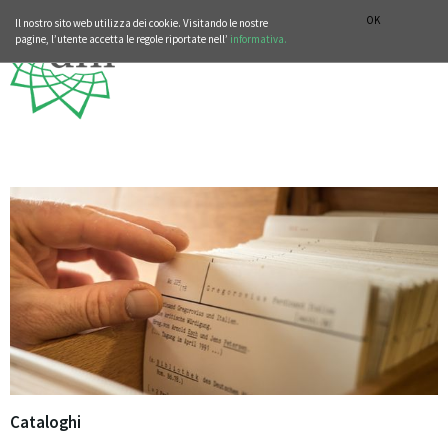
SEZIONE STORIA DELLA MUSICA
DEUTSCH
ENGLISH
OK
Il nostro sito web utilizza dei cookie. Visitando le nostre
pagine, l’utente accetta le regole riportate nell’
informativa.
Cataloghi