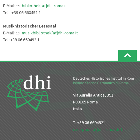
E-Mail:
bibliothek[at]dhi-roma.it
Tel.
:
+39 06 660492-1
Musikhistorischer Lesesaal
E-Mail:
musikbibliothek[at]dhi-roma.it
Tel.:+39 06 660492-1
Via Aurelia Antica, 391
I-00165 Roma
Italia
T: +39 06 6604921
reception[at]dhi-roma[dot]it