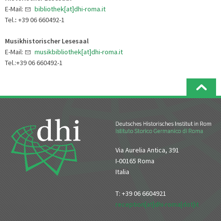
E-Mail:
bibliothek[at]dhi-roma.it
Tel.
:
+39 06 660492-1
Musikhistorischer Lesesaal
E-Mail:
musikbibliothek[at]dhi-roma.it
Tel.:+39 06 660492-1
Via Aurelia Antica, 391
I-00165 Roma
Italia
T: +39 06 6604921
reception[at]dhi-roma[dot]it