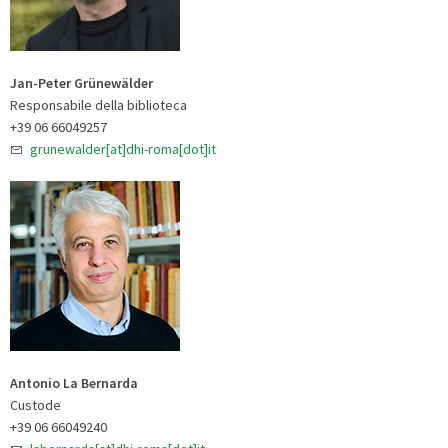
Jan-Peter Grünewälder
Responsabile della biblioteca
+39 06 66049257
grunewalder[at]dhi-roma[dot]it
Antonio La Bernarda
Custode
+39 06 66049240