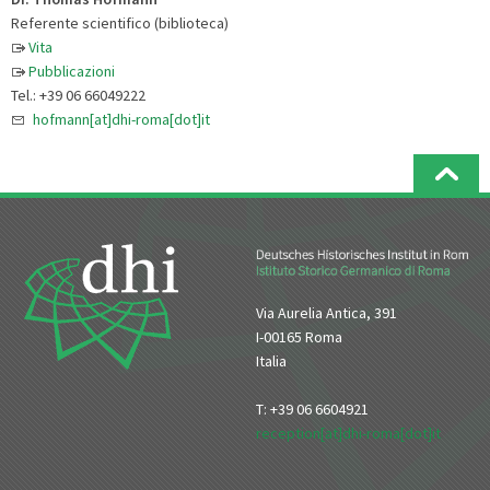
Referente scientifico (biblioteca)
Vita
Pubblicazioni
Tel.: +39 06 66049222
hofmann[at]dhi-roma[dot]it
Via Aurelia Antica, 391
I-00165 Roma
Italia
T: +39 06 6604921
reception[at]dhi-roma[dot]it