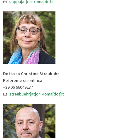
soppa[at]dhi-roma[dot]it
Dott.ssa Christine Streubühr
Referente scientifica
+39 06 66049237
streubuehr[at]dhi-roma[dot]it