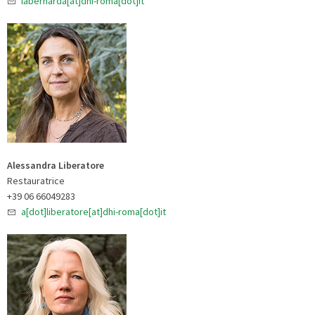
labernarda[at]dhi-roma[dot]it
Alessandra Liberatore
Restauratrice
+39 06 66049283
a[dot]liberatore[at]dhi-roma[dot]it