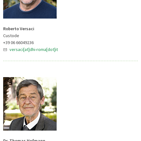
Roberto Versaci
Custode
+39 06 66049236
versaci[at]dhi-roma[dot]it
Dr. Thomas Hofmann