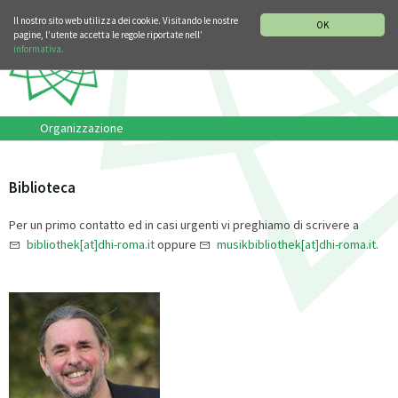
SEZIONE STORIA DELLA MUSICA
DEUTSCH
ENGLISH
Il nostro sito web utilizza dei cookie. Visitando le nostre
OK
pagine, l’utente accetta le regole riportate nell’
informativa.
Organizzazione
Biblioteca
Per un primo contatto ed in casi urgenti vi preghiamo di scrivere a
bibliothek[at]dhi-roma.it
oppure
musikbibliothek[at]dhi-roma.it.