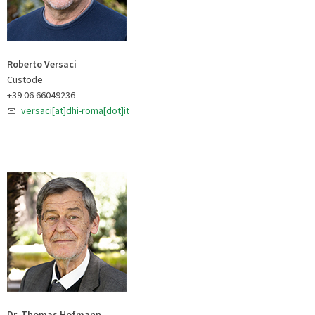
Roberto Versaci
Custode
+39 06 66049236
versaci[at]dhi-roma[dot]it
Dr. Thomas Hofmann