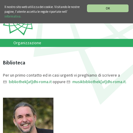
SEZIONE STORIA DELLA MUSICA
DEUTSCH
ENGLISH
Il nostro sito web utilizza dei cookie. Visitando le nostre
OK
pagine, l’utente accetta le regole riportate nell’
informativa.
Organizzazione
Biblioteca
Per un primo contatto ed in casi urgenti vi preghiamo di scrivere a
bibliothek[at]dhi-roma.it
oppure
musikbibliothek[at]dhi-roma.it.