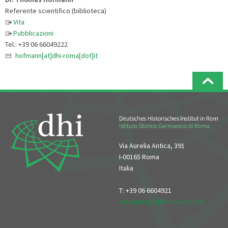
Referente scientifico (biblioteca)
Vita
Pubblicazioni
Tel.: +39 06 66049222
hofmann[at]dhi-roma[dot]it
Via Aurelia Antica, 391
I-00165 Roma
Italia
T: +39 06 6604921
reception[at]dhi-roma[dot]it