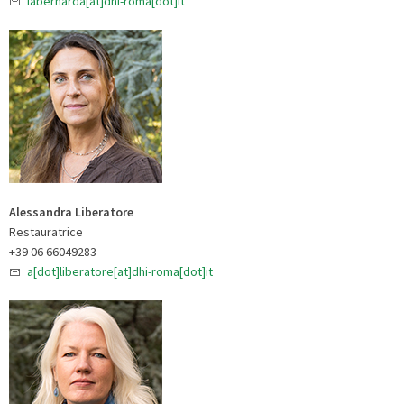
labernarda[at]dhi-roma[dot]it
Alessandra Liberatore
Restauratrice
+39 06 66049283
a[dot]liberatore[at]dhi-roma[dot]it