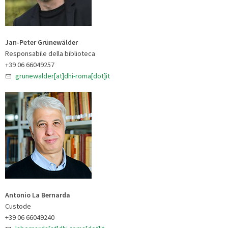
Jan-Peter Grünewälder
Responsabile della biblioteca
+39 06 66049257
grunewalder[at]dhi-roma[dot]it
Antonio La Bernarda
Custode
+39 06 66049240