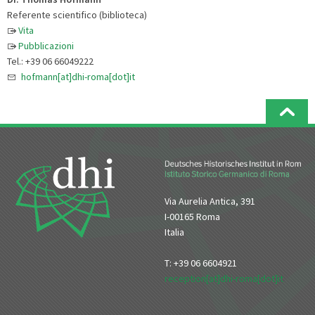
Referente scientifico (biblioteca)
Vita
Pubblicazioni
Tel.: +39 06 66049222
hofmann[at]dhi-roma[dot]it
Via Aurelia Antica, 391
I-00165 Roma
Italia
T: +39 06 6604921
reception[at]dhi-roma[dot]it