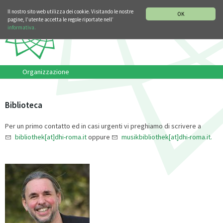
SEZIONE STORIA DELLA MUSICA
DEUTSCH
ENGLISH
Il nostro sito web utilizza dei cookie. Visitando le nostre
OK
pagine, l’utente accetta le regole riportate nell’
informativa.
Organizzazione
Biblioteca
Per un primo contatto ed in casi urgenti vi preghiamo di scrivere a
bibliothek[at]dhi-roma.it
oppure
musikbibliothek[at]dhi-roma.it.