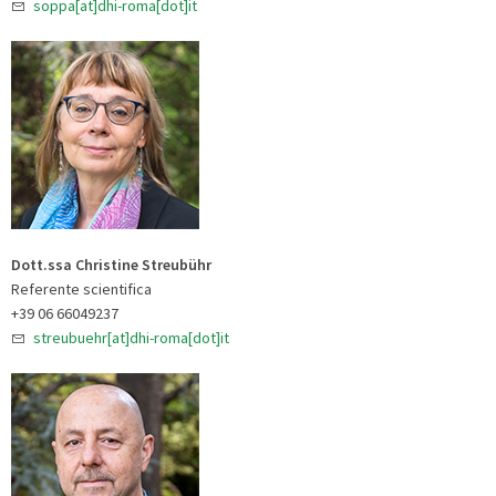
soppa[at]dhi-roma[dot]it
Dott.ssa Christine Streubühr
Referente scientifica
+39 06 66049237
streubuehr[at]dhi-roma[dot]it