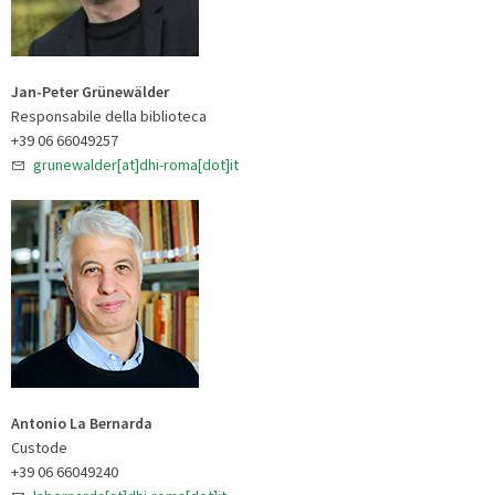
Jan-Peter Grünewälder
Responsabile della biblioteca
+39 06 66049257
grunewalder[at]dhi-roma[dot]it
Antonio La Bernarda
Custode
+39 06 66049240