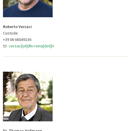
Roberto Versaci
Custode
+39 06 66049236
versaci[at]dhi-roma[dot]it
Dr. Thomas Hofmann