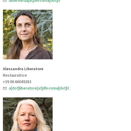
labernarda[at]dhi-roma[dot]it
Alessandra Liberatore
Restauratrice
+39 06 66049283
a[dot]liberatore[at]dhi-roma[dot]it