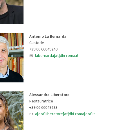
Antonio La Bernarda
Custode
+39 06 66049240
labernarda[at]dhi-roma.it
Alessandra Liberatore
Restauratrice
+39 06 66049283
a[dot]liberatore[at]dhi-roma[dot]it