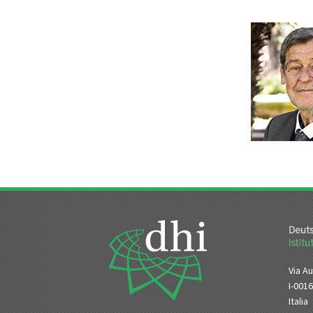
Via Au
I-001
Italia