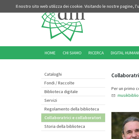
Il nostro sito web utilizza dei cookie. Visitando le nostre pagine, l
HOME
CHI SIAMO
RICERCA
DIGITAL HUMANI
Cataloghi
Collaboratri
Fondi / Raccolte
Per un primo co
Biblioteca digitale
musikbiblio
Servizi
Regolamento della biblioteca
Collaboratrici e collaboratori
Storia della biblioteca