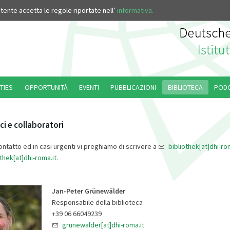
’utente accetta le regole riportate nell’
informativa.
TIES
OPPORTUNITÀ
EVENTI
PUBBLICAZIONI
BIBLIOTECA
POD
ci e collaboratori
ntatto ed in casi urgenti vi preghiamo di scrivere a
bibliothek[at]dhi-ro
thek[at]dhi-roma.it.
Jan-Peter Grünewälder
Responsabile della biblioteca
+39 06 66049239
grunewalder[at]dhi-roma.it