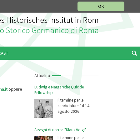
SEZIONE STORIA DELLA MUSICA
DEUTSCH
ENGLISH
OK
CAST
Attualità
Ludwig e Margarethe Quidde
ma.it
oppure
Fellowship
Il termine per le
candidature è il 14
agosto 2026.
Assegni di ricerca "Klaus Voigt"
Il termine per le