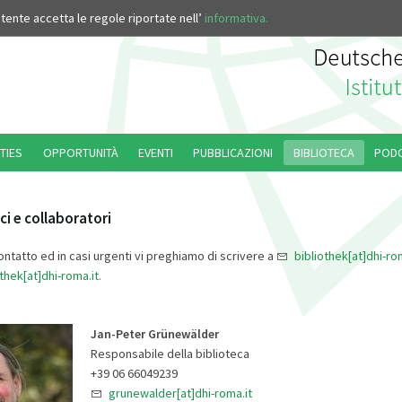
’utente accetta le regole riportate nell’
informativa.
TIES
OPPORTUNITÀ
EVENTI
PUBBLICAZIONI
BIBLIOTECA
POD
ci e collaboratori
ntatto ed in casi urgenti vi preghiamo di scrivere a
bibliothek[at]dhi-ro
thek[at]dhi-roma.it.
Jan-Peter Grünewälder
Responsabile della biblioteca
+39 06 66049239
grunewalder[at]dhi-roma.it