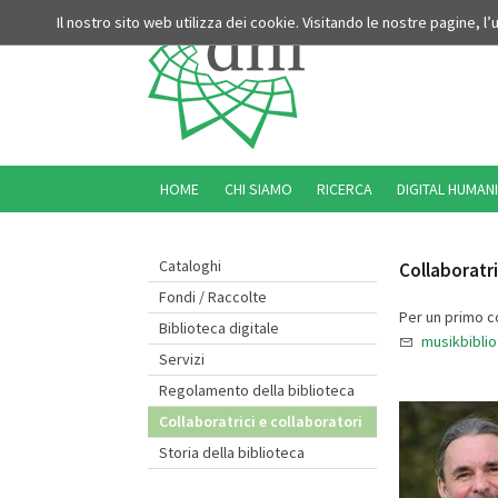
Il nostro sito web utilizza dei cookie. Visitando le nostre pagine, l
HOME
CHI SIAMO
RICERCA
DIGITAL HUMANI
Cataloghi
Collaboratri
Fondi / Raccolte
Per un primo co
Biblioteca digitale
musikbiblio
Servizi
Regolamento della biblioteca
Collaboratrici e collaboratori
Storia della biblioteca