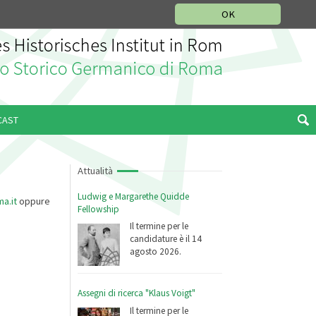
SEZIONE STORIA DELLA MUSICA
DEUTSCH
ENGLISH
OK
CAST
Attualità
Ludwig e Margarethe Quidde
ma.it
oppure
Fellowship
Il termine per le
candidature è il 14
agosto 2026.
Assegni di ricerca "Klaus Voigt"
Il termine per le