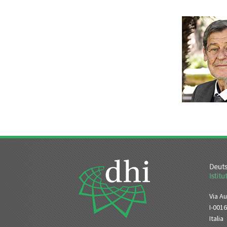
Via Au
I-001
Italia