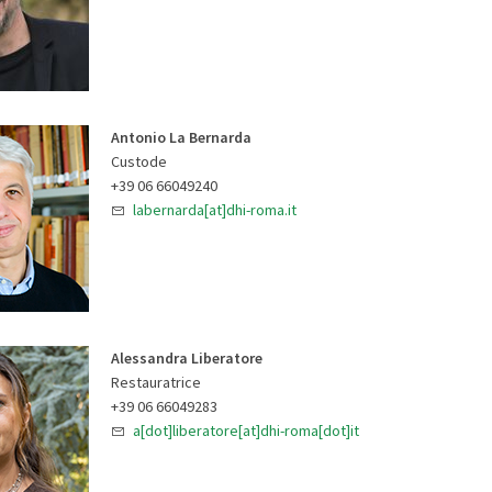
Antonio La Bernarda
Custode
+39 06 66049240
labernarda[at]dhi-roma.it
Alessandra Liberatore
Restauratrice
+39 06 66049283
a[dot]liberatore[at]dhi-roma[dot]it