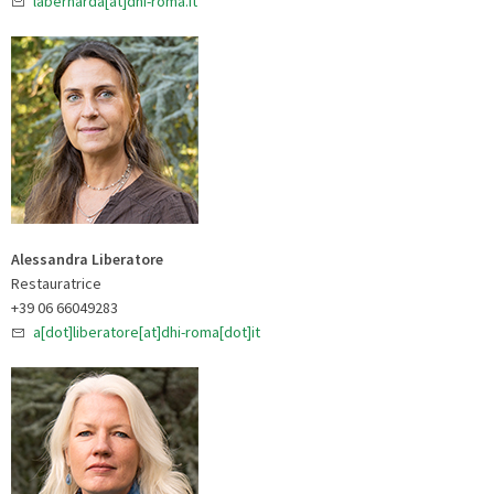
labernarda[at]dhi-roma.it
Alessandra Liberatore
Restauratrice
+39 06 66049283
a[dot]liberatore[at]dhi-roma[dot]it