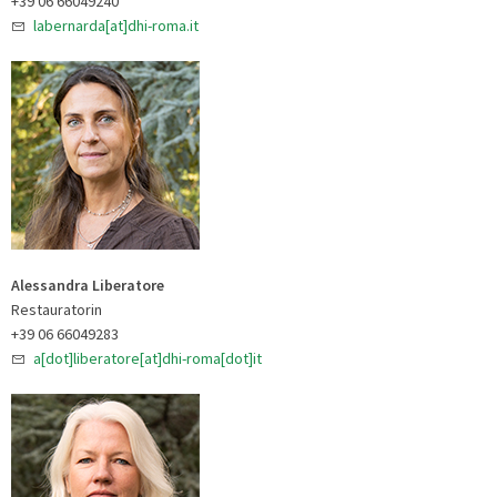
+39 06 66049240
labernarda[at]dhi-roma.it
Alessandra Liberatore
Restauratorin
+39 06 66049283
a[dot]liberatore[at]dhi-roma[dot]it