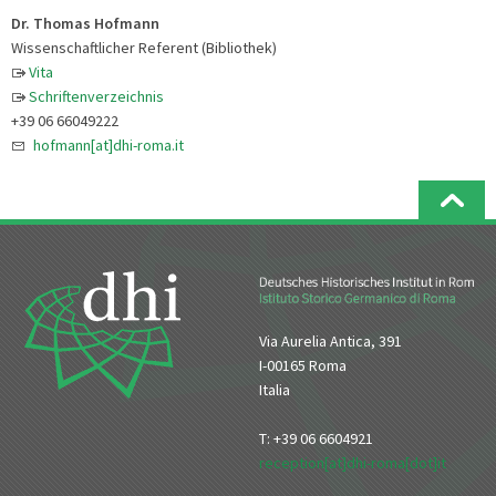
Dr. Thomas Hofmann
Wissenschaftlicher Referent (Bibliothek)
Vita
Schriftenverzeichnis
+39 06 66049222
hofmann[at]dhi-roma.it
Via Aurelia Antica, 391
I-00165 Roma
Italia
T: +39 06 6604921
reception[at]dhi-roma[dot]it