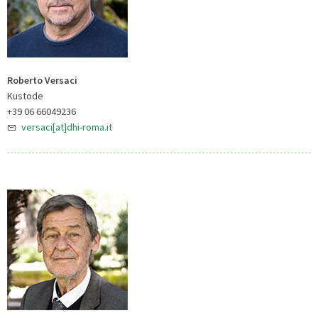
Roberto Versaci
Kustode
+39 06 66049236
versaci[at]dhi-roma.it