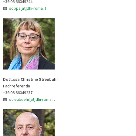
+39 06 66049244
soppa[at]dhi-roma.it
Dott.ssa Christine Streubühr
Fachreferentin
+39 06 66049237
streubuehr[at]dhi-roma.it