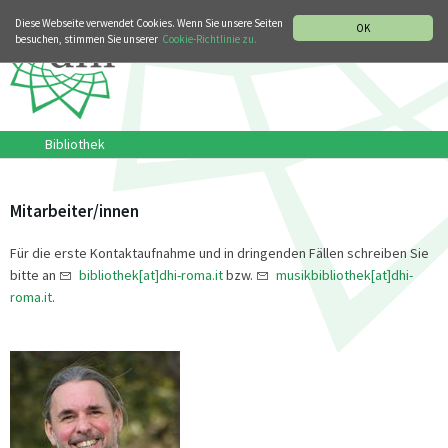
MUSIKGESCHICHTLICHE ABTEILUNG
ITALIANO
ENGLISH
Diese Webseite verwendet Cookies. Wenn Sie unsere Seiten
OK
besuchen, stimmen Sie unserer
Cookie-Richtlinie zu.
Bibliothek
Mitarbeiter/innen
Für die erste Kontaktaufnahme und in dringenden Fällen schreiben Sie
bitte an
bibliothek[at]dhi-roma.it
bzw.
musikbibliothek[at]dhi-
roma.it
.