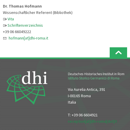
Dr. Thomas Hofmann
Wissenschaftlicher Referent (Bibliothek)
Vita
Schriftenverzeichnis
+39 06 66049222
hofmann[at]dhi-roma.it
Via Aurelia Antica, 391
I-00165 Roma
Italia
T: +39 06 6604921
reception[at]dhi-roma[dot]it