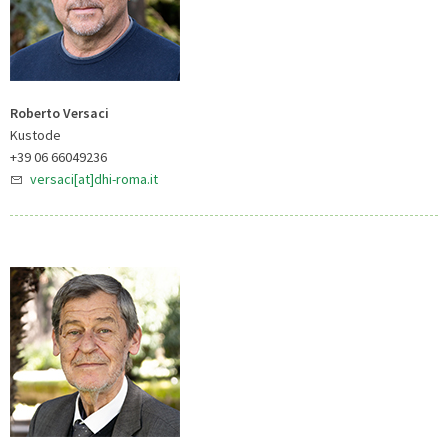
Roberto Versaci
Kustode
+39 06 66049236
versaci[at]dhi-roma.it