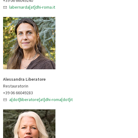
+39 06 66049240
labernarda[at]dhi-roma.it
Alessandra Liberatore
Restauratorin
+39 06 66049283
a[dot]liberatore[at]dhi-roma[dot]it