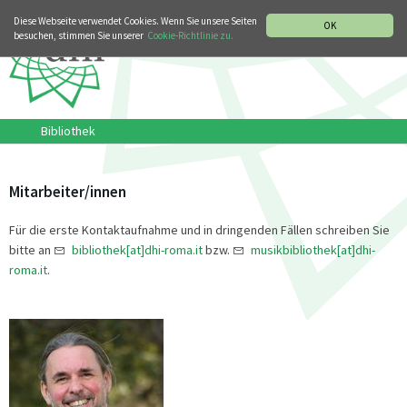
MUSIKGESCHICHTLICHE ABTEILUNG
ITALIANO
ENGLISH
Diese Webseite verwendet Cookies. Wenn Sie unsere Seiten
OK
besuchen, stimmen Sie unserer
Cookie-Richtlinie zu.
Bibliothek
Mitarbeiter/innen
Für die erste Kontaktaufnahme und in dringenden Fällen schreiben Sie
bitte an
bibliothek[at]dhi-roma.it
bzw.
musikbibliothek[at]dhi-
roma.it
.