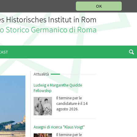
SEZIONE STORIA DELLA MUSICA
DEUTSCH
ENGLISH
OK
CAST
Attualità
Ludwig e Margarethe Quidde
Fellowship
Il termine per le
candidature è il 14
agosto 2026.
Assegni di ricerca "Klaus Voigt"
Il termine per le