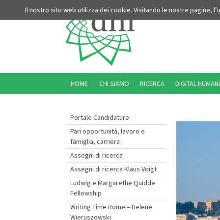
Il nostro sito web utilizza dei cookie. Visitando le nostre pagine, l
HOME
CHI SIAMO
RICERCA
DIGITAL HUMANI
Portale Candidature
Pari opportunità, lavoro e
famiglia, carriera
Assegni di ricerca
Assegni di ricerca Klaus Voigt
Ludwig e Margarethe Quidde
Fellowship
Writing Time Rome – Helene
Wieruszowski