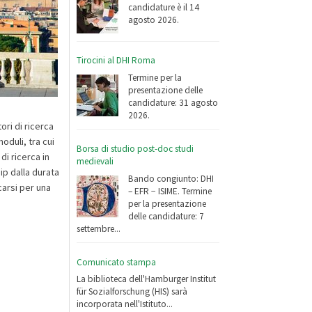
candidature è il 14
agosto 2026.
Tirocini al DHI Roma
Termine per la
presentazione delle
candidature: 31 agosto
2026.
ri di ricerca
oduli, tra cui
Borsa di studio post-doc studi
di ricerca in
medievali
ip dalla durata
Bando congiunto: DHI
carsi per una
– EFR − ISIME. Termine
per la presentazione
delle candidature: 7
settembre...
Comunicato stampa
La biblioteca dell'Hamburger Institut
für Sozialforschung (HIS) sarà
incorporata nell'Istituto...