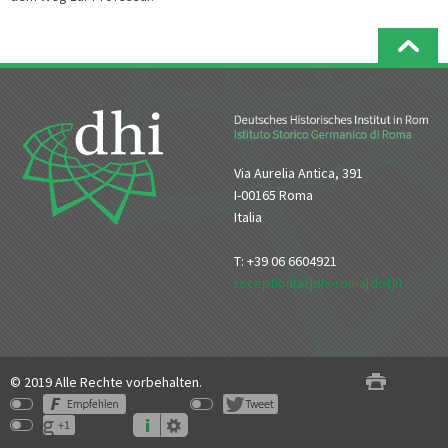
Via Aurelia Antica, 391
I-00165 Roma
Italia
T: +39 06 6604921
reception[at]dhi-roma[dot]it
© 2019 Alle Rechte vorbehalten.