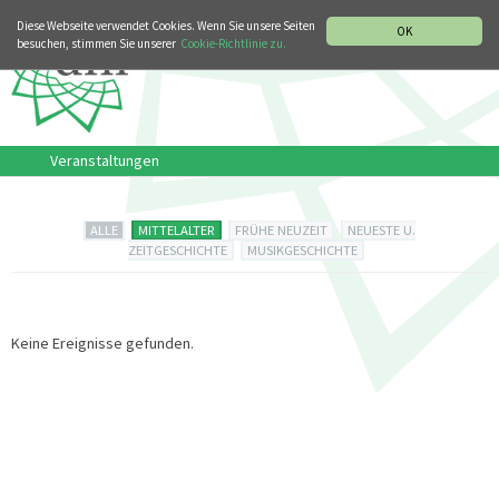
MUSIKGESCHICHTLICHE ABTEILUNG
ITALIANO
ENGLISH
Diese Webseite verwendet Cookies. Wenn Sie unsere Seiten
OK
besuchen, stimmen Sie unserer
Cookie-Richtlinie zu.
Veranstaltungen
ALLE
MITTELALTER
FRÜHE NEUZEIT
NEUESTE U.
ZEITGESCHICHTE
MUSIKGESCHICHTE
Keine Ereignisse gefunden.