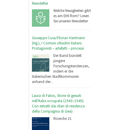
Newsletter
Welche Neuigkeiten gibt
es am DHI Rom? Lesen
Sie unseren Newsletter
Giuseppe Cusa/Florian Hartmann
(Hg.), I Comuni cittadini italiani.
Protagonisti – artefatti – processi
Der Band bündelt
jüngere
Forschungstendenzen,
indem er die
italienischen Stadtkommunen
anhand der...
Laura di Fabio, Storie di gesuiti
nell'Italia occupata (1943–1945).
Con estratti dai diari di residenza
della Compagnia di Gesù
Ricerche 21