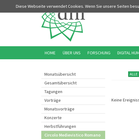
Diese Webseite verwendet Cookies. Wenn Sie unsere Seiten bes
HOME
ÜBER UNS
FORSCHUNG
DIGITAL HU
Monatsübersicht
ALLE
Gesamtübersicht
Tagungen
Keine Ereignis
Vorträge
Monatsvorträge
Konzerte
Herbstführungen
Circolo Medievistico Romano