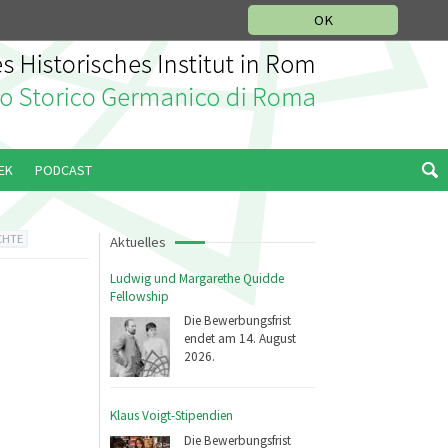
IKGESCHICHTLICHE ABTEILUNG
ITALIANO
ENGLISH
OK
EK
PODCAST
CHTE
Aktuelles
Ludwig und Margarethe Quidde
Fellowship
Die Bewerbungsfrist
endet am 14. August
2026.
Klaus Voigt-Stipendien
Die Bewerbungsfrist