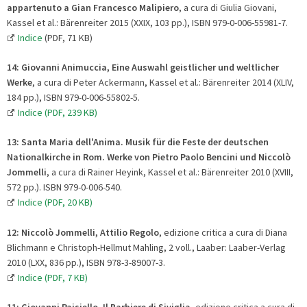
appartenuto a Gian Francesco Malipiero
, a cura di Giulia Giovani,
Kassel et al.: Bärenreiter 2015 (XXIX, 103 pp.), ISBN 979-0-006-55981-7.
Indice
(PDF, 71 KB)
14: Giovanni Animuccia, Eine Auswahl geistlicher und weltlicher
Werke
, a cura di Peter Ackermann, Kassel et al.: Bärenreiter 2014 (XLIV,
184 pp.), ISBN 979-0-006-55802-5.
Indice (PDF, 239 KB)
13
:
Santa Maria dell'Anima. Musik für die Feste der deutschen
Nationalkirche in Rom. Werke von Pietro Paolo Bencini und Niccolò
Jommelli
, a cura di Rainer Heyink, Kassel et al.: Bärenreiter 2010 (XVIII,
572 pp.). ISBN 979-0-006-540.
Indice (PDF, 20 KB)
12: Niccolò Jommelli, Attilio Regolo
, edizione critica a cura di Diana
Blichmann e Christoph-Hellmut Mahling, 2 voll., Laaber: Laaber-Verlag
2010 (LXX, 836 pp.), ISBN 978-3-89007-3.
Indice (PDF, 7 KB)
11:
Giovanni Paisiello, Il Barbiere di Siviglia
, edizione critica a cura di