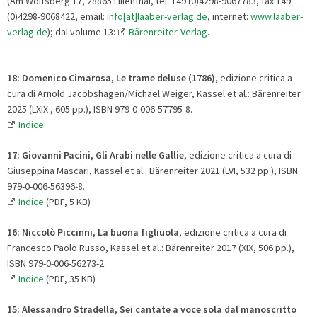
(Am Wolfsberg 17, 28865 Lilienthal, tel. +49 (0)4298-9067783, fax +49
(0)4298-9068422, email:
info[at]laaber-verlag.de
, internet:
www.laaber-
verlag.de
); dal volume 13:
Bärenreiter-Verlag
.
18: Domenico Cimarosa, Le trame deluse (1786)
, edizione critica a
cura di Arnold Jacobshagen/Michael Weiger, Kassel et al.: Bärenreiter
2025 (LXIX , 605 pp.), ISBN 979-0-006-57795-8.
Indice
17: Giovanni Pacini, Gli Arabi nelle Gallie
, edizione critica a cura di
Giuseppina Mascari, Kassel et al.: Bärenreiter 2021 (LVI, 532 pp.), ISBN
979-0-006-56396-8.
Indice
(PDF, 5 KB)
16: Niccolò Piccinni, La buona figliuola
, edizione critica a cura di
Francesco Paolo Russo, Kassel et al.: Bärenreiter 2017 (XIX, 506 pp.),
ISBN 979-0-006-56273-2.
Indice
(PDF, 35 KB)
15: Alessandro Stradella, Sei cantate a voce sola dal manoscritto