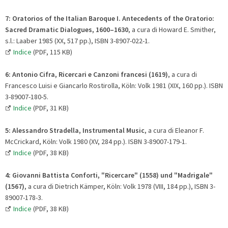
7: Oratorios of the Italian Baroque I. Antecedents of the Oratorio:
Sacred Dramatic Dialogues, 1600–1630
, a cura di Howard E. Smither,
s.l.: Laaber 1985 (XX, 517 pp.), ISBN 3-8907-022-1.
Indice
(PDF, 115 KB)
6:
Antonio Cifra, Ricercari e Canzoni francesi (1619)
, a cura di
Francesco Luisi e Giancarlo Rostirolla, Köln: Volk 1981 (XIX, 160 pp.). ISBN
3-89007-180-5.
Indice
(PDF, 31 KB)
5: Alessandro Stradella, Instrumental Music
, a cura di Eleanor F.
McCrickard, Köln: Volk 1980 (XV, 284 pp.). ISBN 3-89007-179-1.
Indice
(PDF, 38 KB)
4:
Giovanni Battista Conforti, "Ricercare" (1558) und "Madrigale"
(1567)
, a cura di Dietrich Kämper, Köln: Volk 1978 (VIII, 184 pp.), ISBN 3-
89007-178-3.
Indice
(PDF, 38 KB)