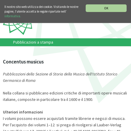
SEZIONE STORIA DELLA MUSICA
DEUTSCH
ENGLISH
Il nostro sito web utilizza dei cookie. Visitando le nostre
OK
pagine, l’utente accetta le regole riportate nell’
informativa.
Pubblicazioni a stampa
Concentus musicus
Pubblicazioni della Sezione di Storia della Musica dell'Istituto Storico
Germanico di Roma
Nella collana si pubblicano edizioni critiche di importanti opere musicali
italiane, composte in particolare tra il 1600 e il 1900.
Ulteriori informazioni
I volumi possono essere acquistati tramite librerie e negozi di musica.
Per l'acquisto dei volumi 1–12 si prega di rivolgersi al Laaber-Verlag