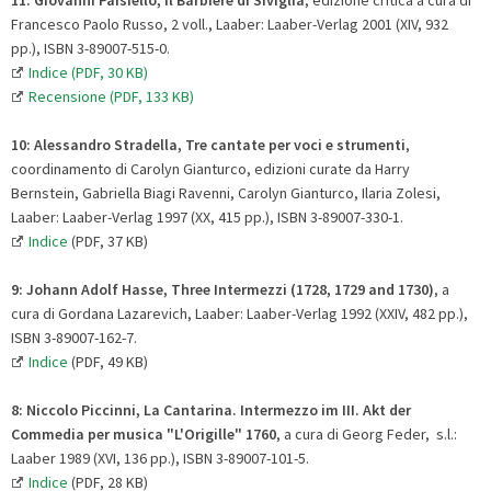
Francesco Paolo Russo, 2 voll., Laaber: Laaber-Verlag 2001 (XIV, 932
pp.), ISBN 3-89007-515-0.
Indice (PDF, 30 KB)
Recensione (PDF, 133 KB)
10:
Alessandro Stradella, Tre cantate per voci e strumenti
,
coordinamento di Carolyn Gianturco, edizioni curate da Harry
Bernstein, Gabriella Biagi Ravenni, Carolyn Gianturco, Ilaria Zolesi,
Laaber: Laaber-Verlag 1997 (XX, 415 pp.), ISBN 3-89007-330-1.
Indice
(PDF, 37 KB)
9:
Johann Adolf Hasse, Three Intermezzi (1728, 1729 and 1730)
, a
cura di Gordana Lazarevich, Laaber: Laaber-Verlag 1992 (XXIV, 482 pp.),
ISBN 3-89007-162-7.
Indice
(PDF, 49 KB)
8:
Niccolo Piccinni, La Cantarina. Intermezzo im III. Akt der
Commedia per musica "L'Origille" 1760
, a cura di Georg Feder, s.l.:
Laaber 1989 (XVI, 136 pp.), ISBN 3-89007-101-5.
Indice
(PDF, 28 KB)