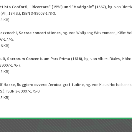
ttista Conforti, "Ricercare" (1558) und "Madrigale" (1567)
, hg. von Dietr
(VIII, 184 S.), ISBN 3-89007-178-3.
38 KB)
azzocchi, Sacrae concertationes
, hg. von Wolfgang Witzenmann, Köln: Vol
07-177-5.
26 KB)
iuli, Sacrorum Concentuum Pars Prima (1618)
, hg. von Albert Biales, Köln:
-89007-176-7.
38 KB)
f Hasse, Ruggiero ovvero L'eroica gratitudine
, hg. von Klaus Hortschansky
 S.), ISBN 3-89007-175-9.
35 KB)