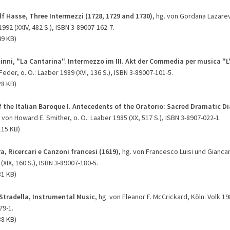
f Hasse, Three Intermezzi (1728, 1729 and 1730)
, hg. von Gordana Lazarev
992 (XXIV, 482 S.), ISBN 3-89007-162-7.
49 KB)
inni, "La Cantarina". Intermezzo im III. Akt der Commedia per musica "L'
eder, o. O.: Laaber 1989 (XVI, 136 S.), ISBN 3-89007-101-5.
28 KB)
f the Italian Baroque I. Antecedents of the Oratorio: Sacred Dramatic D
. von Howard E. Smither, o. O.: Laaber 1985 (XX, 517 S.), ISBN 3-8907-022-1.
115 KB)
a, Ricercari e Canzoni francesi (1619)
, hg. von Francesco Luisi und Giancar
 (XIX, 160 S.), ISBN 3-89007-180-5.
31 KB)
Stradella, Instrumental Music
, hg. von Eleanor F. McCrickard, Köln: Volk 198
79-1.
38 KB)