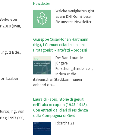
Newsletter
Welche Neuigkeiten gibt
es am DHI Rom? Lesen
Werke von
Sie unseren Newsletter
 2010 (XVIII,
Giuseppe Cusa/Florian Hartmann
(Hg.), I Comuni cittadini italiani.
Protagonisti – artefatti – processi
ing, 2 Bde.,
Der Band bündelt
jüngere
Forschungstendenzen,
indem er die
er: Laaber-
italienischen Stadtkommunen
anhand der...
Laura di Fabio, Storie di gesuiti
nell'Italia occupata (1943–1945).
Con estratti dai diari di residenza
turco, hg. von
della Compagnia di Gesù
rlag 1997 (XX,
Ricerche 21