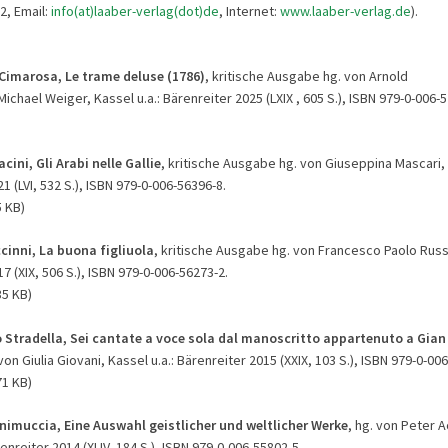
2, Email:
info(at)laaber-verlag(dot)de
, Internet:
www.laaber-verlag.de
).
Cimarosa, Le trame deluse (1786)
, kritische Ausgabe hg. von Arnold
hael Weiger, Kassel u.a.: Bärenreiter 2025 (LXIX , 605 S.), ISBN 979-0-006-5
cini, Gli Arabi nelle Gallie
, kritische Ausgabe hg. von Giuseppina Mascari, 
1 (LVI, 532 S.), ISBN 979-0-006-56396-8.
5 KB)
cinni, La buona figliuola
, kritische Ausgabe hg. von Francesco Paolo Russo
7 (XIX, 506 S.), ISBN 979-0-006-56273-2.
35 KB)
o Stradella, Sei cantate a voce sola dal manoscritto appartenuto a Gia
 von Giulia Giovani, Kassel u.a.: Bärenreiter 2015 (XXIX, 103 S.), ISBN 979-0-00
71 KB)
nimuccia, Eine Auswahl geistlicher und weltlicher Werke
, hg. von Peter
renreiter 2014 (XLIV, 184 S.), ISBN 979-0-006-55802-5.