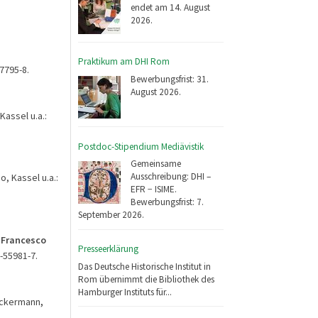
endet am 14. August
2026.
Praktikum am DHI Rom
7795-8.
Bewerbungsfrist: 31.
August 2026.
Kassel u.a.:
Postdoc-Stipendium Mediävistik
Gemeinsame
Ausschreibung: DHI –
, Kassel u.a.:
EFR − ISIME.
Bewerbungsfrist: 7.
September 2026.
n Francesco
Presseerklärung
6-55981-7.
Das Deutsche Historische Institut in
Rom übernimmt die Bibliothek des
Hamburger Instituts für...
 Ackermann
,