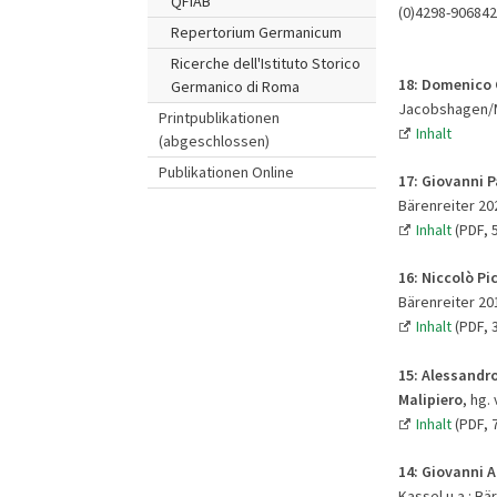
QFIAB
(0)4298-906842
Repertorium Germanicum
Ricerche dell'Istituto Storico
18: Domenico 
Germanico di Roma
Jacobshagen/Mic
Printpublikationen
Inhalt
(abgeschlossen)
Publikationen Online
17: Giovanni Pa
Bärenreiter 202
Inhalt
(PDF, 
16:
Niccolò Pic
Bärenreiter 201
Inhalt
(PDF, 
15: Alessandr
Malipiero
, hg.
Inhalt
(PDF, 
14:
Giovanni A
Kassel u.a.: Bä