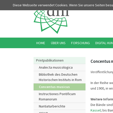
Diese Webseite verwendet Cookies. Wenn Sie unsere Seiten bes
HOME
ÜBER UNS
FORSCHUNG
DIGITAL HU
Printpublikationen
Concentus 
Analecta musicologica
Veröffentlichun
Bibliothek des Deutschen
Historischen Instituts in Rom
In der Reihe w
Concentus musicus
und 1900, in wi
Instructiones Pontificum
Weitere Infor
Romanorum
Die Bände sind
Nuntiaturberichte
Kassel
; bis Ba