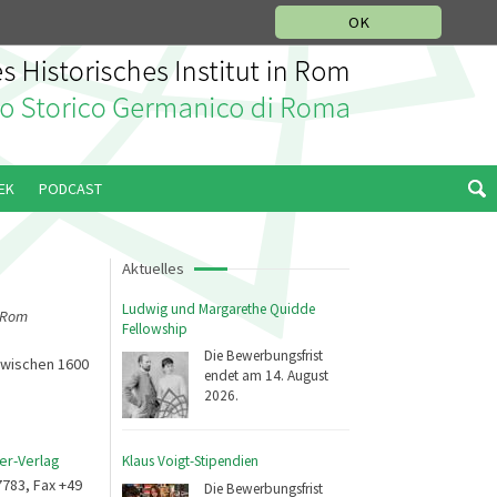
IKGESCHICHTLICHE ABTEILUNG
ITALIANO
ENGLISH
OK
EK
PODCAST
Aktuelles
Ludwig und Margarethe Quidde
n Rom
Fellowship
Die Bewerbungsfrist
zwischen 1600
endet am 14. August
2026.
er-Verlag
Klaus Voigt-Stipendien
7783, Fax +49
Die Bewerbungsfrist