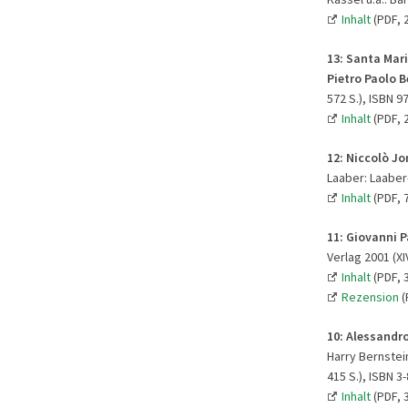
Inhalt
(PDF, 
13
:
Santa Mari
Pietro Paolo 
572 S.), ISBN 9
Inhalt
(PDF, 
12:
Niccolò Jo
Laaber: Laaber-
Inhalt
(PDF, 
11:
Giovanni Pa
Verlag 2001 (XI
Inhalt
(PDF, 
Rezension
(
10:
Alessandro
Harry Bernstein
415 S.), ISBN 3
Inhalt
(PDF, 