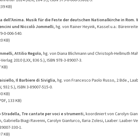
239 KB)
a dell'Anima. Musik für die Feste der deutschen Nationalkirche in Rom. 
Bencini und Niccolò Jommelli
, hg. von Rainer Heyink, Kassel u.a.: Bärenreiter
79-0-006-540.
20 KB)
mmelli, Attilio Regolo
, hg. von Diana Blichmann und Christoph-Hellmuth Mahl
Verlag 2010 (LXX, 836 S.), ISBN 978-3-89007-3.
7 KB)
isiello, Il Barbiere di Siviglia
, hg. von Francesco Paolo Russo, 2 Bde., Laab
V, 932 S.), ISBN 3-89007-515-0.
30 KB)
PDF, 133 KB)
 Stradella, Tre cantate per voci e strumenti
, koordiniert von Carolyn Gian
, Gabriella Biagi Ravenni, Carolyn Gianturco, Ilaria Zolesi, Laaber: Laaber-Ve
-89007-330-1.
37 KB)