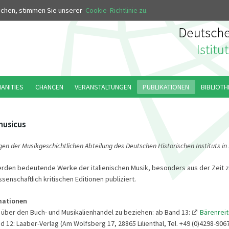
MUS
uchen, stimmen Sie unserer
Cookie-Richtlinie zu.
MANITIES
CHANCEN
VERANSTALTUNGEN
PUBLIKATIONEN
BIBLIOTH
musicus
gen der Musikgeschichtlichen Abteilung des Deutschen Historischen Instituts i
erden bedeutende Werke der italienischen Musik, besonders aus der Zeit 
ssenschaftlich kritischen Editionen publiziert.
mationen
 über den Buch- und Musikalienhandel zu beziehen: ab Band 13:
Bärenreit
nd 12: Laaber-Verlag (Am Wolfsberg 17, 28865 Lilienthal, Tel. +49 (0)4298-906