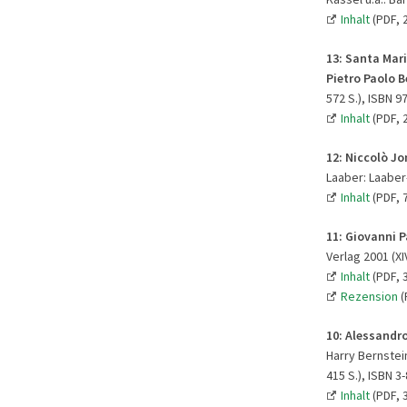
Inhalt
(PDF, 
13
:
Santa Mari
Pietro Paolo 
572 S.), ISBN 9
Inhalt
(PDF, 
12:
Niccolò Jo
Laaber: Laaber-
Inhalt
(PDF, 
11:
Giovanni Pa
Verlag 2001 (XI
Inhalt
(PDF, 
Rezension
(
10:
Alessandro
Harry Bernstein
415 S.), ISBN 3
Inhalt
(PDF, 