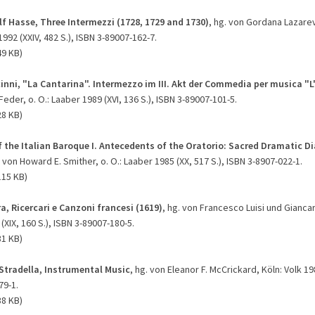
f Hasse, Three Intermezzi (1728, 1729 and 1730)
, hg. von Gordana Lazarev
992 (XXIV, 482 S.), ISBN 3-89007-162-7.
49 KB)
inni, "La Cantarina". Intermezzo im III. Akt der Commedia per musica "L'
eder, o. O.: Laaber 1989 (XVI, 136 S.), ISBN 3-89007-101-5.
28 KB)
f the Italian Baroque I. Antecedents of the Oratorio: Sacred Dramatic D
. von Howard E. Smither, o. O.: Laaber 1985 (XX, 517 S.), ISBN 3-8907-022-1.
115 KB)
a, Ricercari e Canzoni francesi (1619)
, hg. von Francesco Luisi und Giancar
 (XIX, 160 S.), ISBN 3-89007-180-5.
31 KB)
Stradella, Instrumental Music
, hg. von Eleanor F. McCrickard, Köln: Volk 198
79-1.
38 KB)