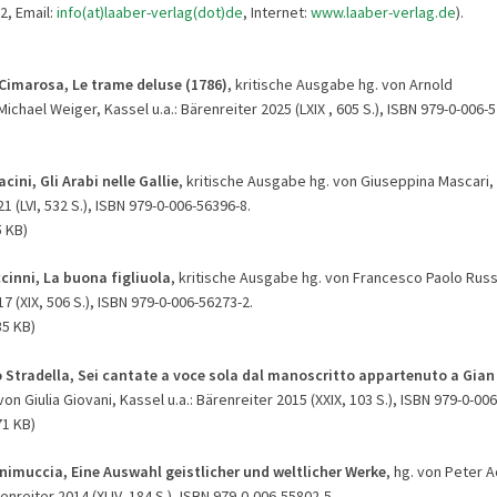
2, Email:
info(at)laaber-verlag(dot)de
, Internet:
www.laaber-verlag.de
).
Cimarosa, Le trame deluse (1786)
, kritische Ausgabe hg. von Arnold
hael Weiger, Kassel u.a.: Bärenreiter 2025 (LXIX , 605 S.), ISBN 979-0-006-5
cini, Gli Arabi nelle Gallie
, kritische Ausgabe hg. von Giuseppina Mascari, 
1 (LVI, 532 S.), ISBN 979-0-006-56396-8.
5 KB)
cinni, La buona figliuola
, kritische Ausgabe hg. von Francesco Paolo Russo
7 (XIX, 506 S.), ISBN 979-0-006-56273-2.
35 KB)
o Stradella, Sei cantate a voce sola dal manoscritto appartenuto a Gia
 von Giulia Giovani, Kassel u.a.: Bärenreiter 2015 (XXIX, 103 S.), ISBN 979-0-00
71 KB)
nimuccia, Eine Auswahl geistlicher und weltlicher Werke
, hg. von Peter
renreiter 2014 (XLIV, 184 S.), ISBN 979-0-006-55802-5.