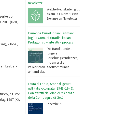
Newsletter
Welche Neuigkeiten gibt
es am DHI Rom? Lesen
Werke von
Sie unseren Newsletter
 2010 (XVIII,
Giuseppe Cusa/Florian Hartmann
(Hg.), I Comuni cittadini italiani.
Protagonisti – artefatti – processi
ing, 2 Bde.,
Der Band bündelt
jüngere
Forschungstendenzen,
indem er die
er: Laaber-
italienischen Stadtkommunen
anhand der...
Laura di Fabio, Storie di gesuiti
nell'Italia occupata (1943–1945).
Con estratti dai diari di residenza
turco, hg. von
della Compagnia di Gesù
rlag 1997 (XX,
Ricerche 21