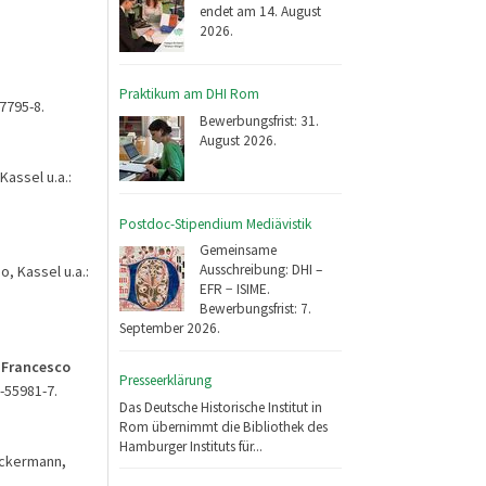
endet am 14. August
2026.
Praktikum am DHI Rom
7795-8.
Bewerbungsfrist: 31.
August 2026.
Kassel u.a.:
Postdoc-Stipendium Mediävistik
Gemeinsame
Ausschreibung: DHI –
, Kassel u.a.:
EFR − ISIME.
Bewerbungsfrist: 7.
September 2026.
n Francesco
Presseerklärung
6-55981-7.
Das Deutsche Historische Institut in
Rom übernimmt die Bibliothek des
Hamburger Instituts für...
 Ackermann
,