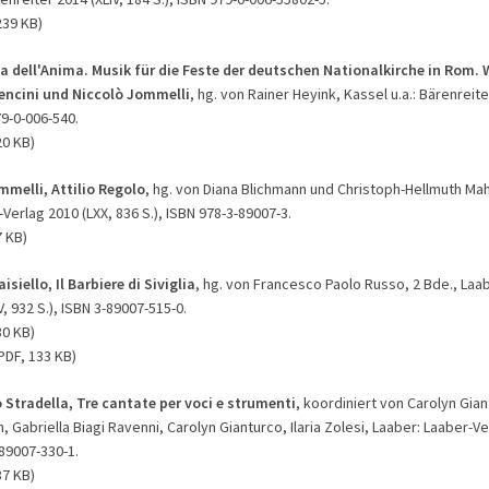
239 KB)
a dell'Anima. Musik für die Feste der deutschen Nationalkirche in Rom. 
Bencini und Niccolò Jommelli
, hg. von Rainer Heyink, Kassel u.a.: Bärenreiter
79-0-006-540.
20 KB)
mmelli, Attilio Regolo
, hg. von Diana Blichmann und Christoph-Hellmuth Mahl
Verlag 2010 (LXX, 836 S.), ISBN 978-3-89007-3.
7 KB)
isiello, Il Barbiere di Siviglia
, hg. von Francesco Paolo Russo, 2 Bde., Laab
V, 932 S.), ISBN 3-89007-515-0.
30 KB)
PDF, 133 KB)
 Stradella, Tre cantate per voci e strumenti
, koordiniert von Carolyn Gian
, Gabriella Biagi Ravenni, Carolyn Gianturco, Ilaria Zolesi, Laaber: Laaber-Ve
-89007-330-1.
37 KB)