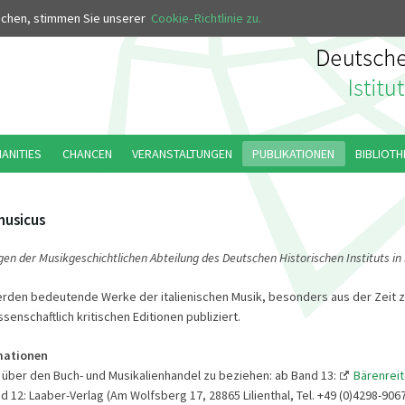
MUS
uchen, stimmen Sie unserer
Cookie-Richtlinie zu.
MANITIES
CHANCEN
VERANSTALTUNGEN
PUBLIKATIONEN
BIBLIOTH
musicus
gen der Musikgeschichtlichen Abteilung des Deutschen Historischen Instituts i
erden bedeutende Werke der italienischen Musik, besonders aus der Zeit 
ssenschaftlich kritischen Editionen publiziert.
mationen
 über den Buch- und Musikalienhandel zu beziehen: ab Band 13:
Bärenreit
nd 12: Laaber-Verlag (Am Wolfsberg 17, 28865 Lilienthal, Tel. +49 (0)4298-906