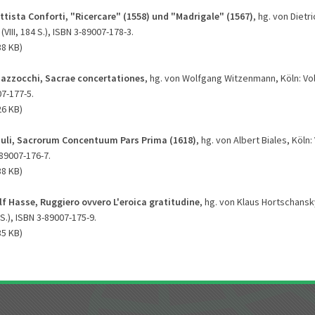
ttista Conforti, "Ricercare" (1558) und "Madrigale" (1567)
, hg. von Dietr
(VIII, 184 S.), ISBN 3-89007-178-3.
38 KB)
azzocchi, Sacrae concertationes
, hg. von Wolfgang Witzenmann, Köln: Vol
07-177-5.
26 KB)
iuli, Sacrorum Concentuum Pars Prima (1618)
, hg. von Albert Biales, Köln:
-89007-176-7.
38 KB)
f Hasse, Ruggiero ovvero L'eroica gratitudine
, hg. von Klaus Hortschansky
 S.), ISBN 3-89007-175-9.
35 KB)