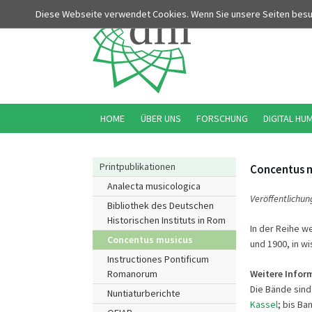
Diese Webseite verwendet Cookies. Wenn Sie unsere Seiten bes
HOME
ÜBER UNS
FORSCHUNG
DIGITAL HU
Printpublikationen
Concentus 
Analecta musicologica
Veröffentlichun
Bibliothek des Deutschen
Historischen Instituts in Rom
In der Reihe w
Concentus musicus
und 1900, in wi
Instructiones Pontificum
Weitere Infor
Romanorum
Die Bände sind
Nuntiaturberichte
Kassel
; bis Ba