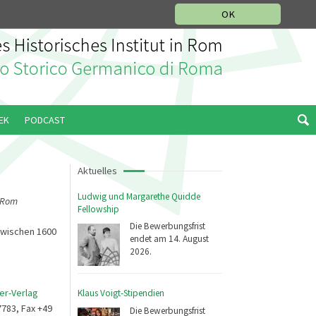
IKGESCHICHTLICHE ABTEILUNG
ITALIANO
ENGLISH
OK
EK
PODCAST
Aktuelles
Ludwig und Margarethe Quidde
n Rom
Fellowship
Die Bewerbungsfrist
zwischen 1600
endet am 14. August
2026.
er-Verlag
Klaus Voigt-Stipendien
7783, Fax +49
Die Bewerbungsfrist