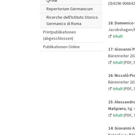
QFIAB
(0)4298-906842
Repertorium Germanicum
Ricerche dell'Istituto Storico
18: Domenico 
Germanico di Roma
Jacobshagen/Mic
Printpublikationen
Inhalt
(abgeschlossen)
Publikationen Online
17: Giovanni Pa
Bärenreiter 202
Inhalt
(PDF, 
16:
Niccolò Pic
Bärenreiter 201
Inhalt
(PDF, 
15: Alessandr
Malipiero
, hg.
Inhalt
(PDF, 
14:
Giovanni A
Kassel u.a.: Bä