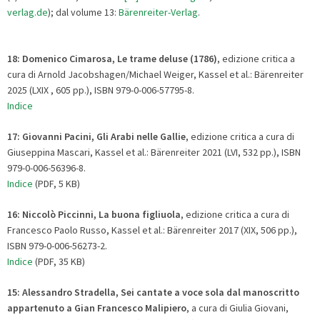
verlag.de
); dal volume 13:
Bärenreiter-Verlag
.
18: Domenico Cimarosa, Le trame deluse (1786)
, edizione critica a
cura di Arnold Jacobshagen/Michael Weiger, Kassel et al.: Bärenreiter
2025 (LXIX , 605 pp.), ISBN 979-0-006-57795-8.
Indice
17: Giovanni Pacini, Gli Arabi nelle Gallie
, edizione critica a cura di
Giuseppina Mascari, Kassel et al.: Bärenreiter 2021 (LVI, 532 pp.), ISBN
979-0-006-56396-8.
Indice
(PDF, 5 KB)
16: Niccolò Piccinni, La buona figliuola
, edizione critica a cura di
Francesco Paolo Russo, Kassel et al.: Bärenreiter 2017 (XIX, 506 pp.),
ISBN 979-0-006-56273-2.
Indice
(PDF, 35 KB)
15: Alessandro Stradella, Sei cantate a voce sola dal manoscritto
appartenuto a Gian Francesco Malipiero
, a cura di Giulia Giovani,