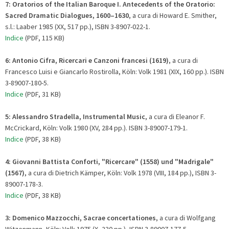
7: Oratorios of the Italian Baroque I. Antecedents of the Oratorio:
Sacred Dramatic Dialogues, 1600–1630
, a cura di Howard E. Smither,
s.l.: Laaber 1985 (XX, 517 pp.), ISBN 3-8907-022-1.
Indice
(PDF, 115 KB)
6:
Antonio Cifra, Ricercari e Canzoni francesi (1619)
, a cura di
Francesco Luisi e Giancarlo Rostirolla, Köln: Volk 1981 (XIX, 160 pp.). ISBN
3-89007-180-5.
Indice
(PDF, 31 KB)
5: Alessandro Stradella, Instrumental Music
, a cura di Eleanor F.
McCrickard, Köln: Volk 1980 (XV, 284 pp.). ISBN 3-89007-179-1.
Indice
(PDF, 38 KB)
4:
Giovanni Battista Conforti, "Ricercare" (1558) und "Madrigale"
(1567)
, a cura di Dietrich Kämper, Köln: Volk 1978 (VIII, 184 pp.), ISBN 3-
89007-178-3.
Indice
(PDF, 38 KB)
3: Domenico Mazzocchi, Sacrae concertationes
, a cura di Wolfgang
Witzenmann, Köln: Volk 1975 (X, 230 pp.), ISBN 3-89007-177-5.