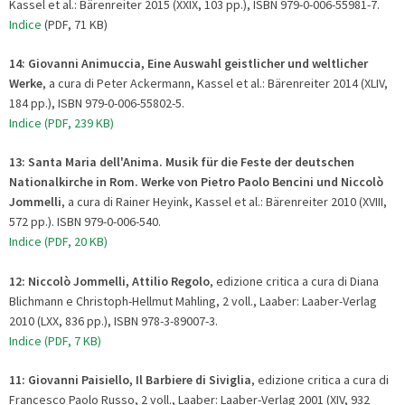
Kassel et al.: Bärenreiter 2015 (XXIX, 103 pp.), ISBN 979-0-006-55981-7.
Indice
(PDF, 71 KB)
14: Giovanni Animuccia, Eine Auswahl geistlicher und weltlicher
Werke
, a cura di Peter Ackermann, Kassel et al.: Bärenreiter 2014 (XLIV,
184 pp.), ISBN 979-0-006-55802-5.
Indice (PDF, 239 KB)
13
:
Santa Maria dell'Anima. Musik für die Feste der deutschen
Nationalkirche in Rom. Werke von Pietro Paolo Bencini und Niccolò
Jommelli
, a cura di Rainer Heyink, Kassel et al.: Bärenreiter 2010 (XVIII,
572 pp.). ISBN 979-0-006-540.
Indice (PDF, 20 KB)
12: Niccolò Jommelli, Attilio Regolo
, edizione critica a cura di Diana
Blichmann e Christoph-Hellmut Mahling, 2 voll., Laaber: Laaber-Verlag
2010 (LXX, 836 pp.), ISBN 978-3-89007-3.
Indice (PDF, 7 KB)
11:
Giovanni Paisiello, Il Barbiere di Siviglia
, edizione critica a cura di
Francesco Paolo Russo, 2 voll., Laaber: Laaber-Verlag 2001 (XIV, 932