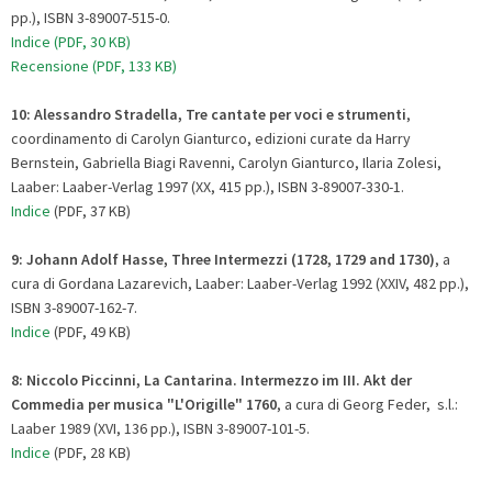
pp.), ISBN 3-89007-515-0.
Indice (PDF, 30 KB)
Recensione (PDF, 133 KB)
10:
Alessandro Stradella, Tre cantate per voci e strumenti
,
coordinamento di Carolyn Gianturco, edizioni curate da Harry
Bernstein, Gabriella Biagi Ravenni, Carolyn Gianturco, Ilaria Zolesi,
Laaber: Laaber-Verlag 1997 (XX, 415 pp.), ISBN 3-89007-330-1.
Indice
(PDF, 37 KB)
9:
Johann Adolf Hasse, Three Intermezzi (1728, 1729 and 1730)
, a
cura di Gordana Lazarevich, Laaber: Laaber-Verlag 1992 (XXIV, 482 pp.),
ISBN 3-89007-162-7.
Indice
(PDF, 49 KB)
8:
Niccolo Piccinni, La Cantarina. Intermezzo im III. Akt der
Commedia per musica "L'Origille" 1760
, a cura di Georg Feder, s.l.:
Laaber 1989 (XVI, 136 pp.), ISBN 3-89007-101-5.
Indice
(PDF, 28 KB)