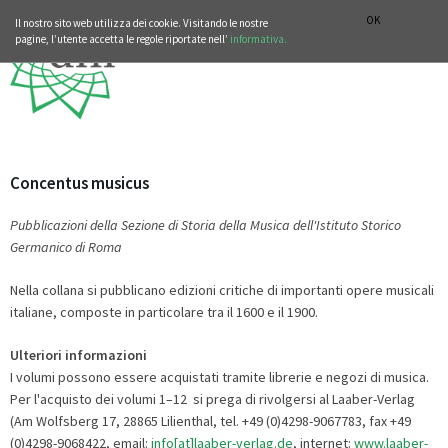
SEZIONE STORIA DELLA MUSICA
DEUTSCH
ENGLISH
OK
Il nostro sito web utilizza dei cookie. Visitando le nostre
pagine, l’utente accetta le regole riportate nell’
informativa.
Concentus musicus
Pubblicazioni della Sezione di Storia della Musica dell'Istituto Storico
Germanico di Roma
Nella collana si pubblicano edizioni critiche di importanti opere musicali
italiane, composte in particolare tra il 1600 e il 1900.
Ulteriori informazioni
I volumi possono essere acquistati tramite librerie e negozi di musica.
Per l'acquisto dei volumi 1–12 si prega di rivolgersi al Laaber-Verlag
(Am Wolfsberg 17, 28865 Lilienthal, tel. +49 (0)4298-9067783, fax +49
(0)4298-9068422, email:
info[at]laaber-verlag.de
, internet:
www.laaber-