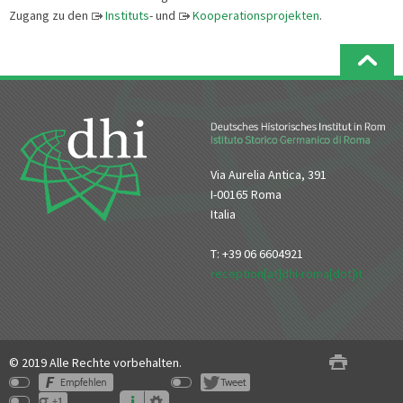
Zugang zu den
Instituts
- und
Kooperationsprojekten
.
Via Aurelia Antica, 391
I-00165 Roma
Italia
T: +39 06 6604921
reception[at]dhi-roma[dot]it
© 2019 Alle Rechte vorbehalten.