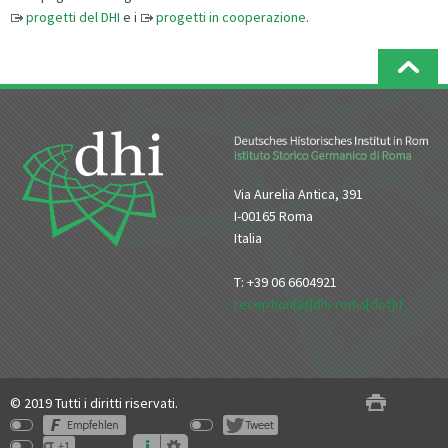
progetti del DHI
e i
progetti in cooperazione
.
Via Aurelia Antica, 391
I-00165 Roma
Italia
T: +39 06 6604921
reception[at]dhi-roma[dot]it
© 2019 Tutti i diritti riservati.