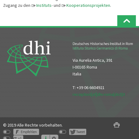
Zugang zu den
Instituts
- und
Kooperationsprojekten
.
Via Aurelia Antica, 391
I-00165 Roma
Italia
T: +39 06 6604921
reception[at]dhi-roma[dot]it
© 2019 Alle Rechte vorbehalten.