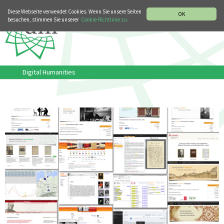
MUSIKGESCHICHTLICHE ABTEILUNG
ITALIANO
ENGLISH
Diese Webseite verwendet Cookies. Wenn Sie unsere Seiten
OK
besuchen, stimmen Sie unserer
Cookie-Richtlinie zu.
Digital Humanities