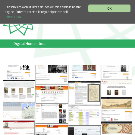
SEZIONE STORIA DELLA MUSICA
DEUTSCH
ENGLISH
Il nostro sito web utilizza dei cookie. Visitando le nostre
OK
pagine, l’utente accetta le regole riportate nell’
informativa.
Digital Humanities