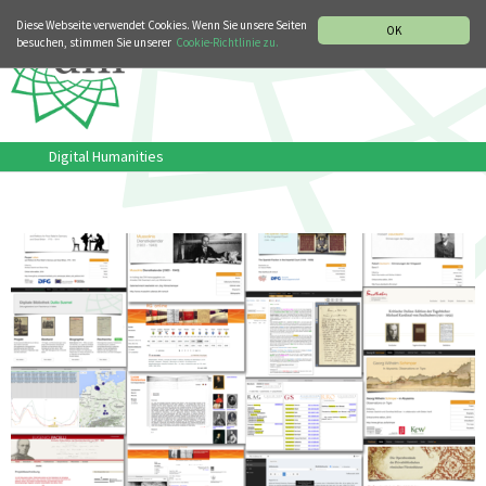
MUSIKGESCHICHTLICHE ABTEILUNG
ITALIANO
ENGLISH
Diese Webseite verwendet Cookies. Wenn Sie unsere Seiten
OK
besuchen, stimmen Sie unserer
Cookie-Richtlinie zu.
Digital Humanities