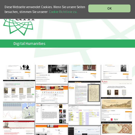
MUSIKGESCHICHTLICHE ABTEILUNG
ITALIANO
ENGLISH
Diese Webseite verwendet Cookies. Wenn Sie unsere Seiten
OK
besuchen, stimmen Sie unserer
Cookie-Richtlinie zu.
Digital Humanities